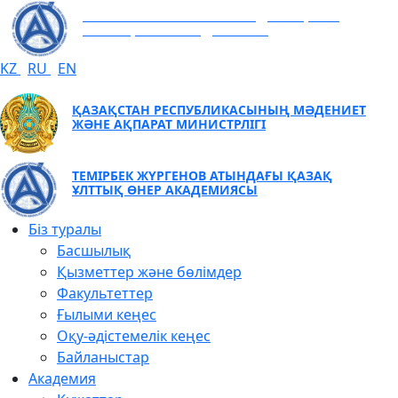
ТЕМІРБЕК ЖҮРГЕНОВ АТЫНДАҒЫ ҚАЗАҚ
ҰЛТТЫҚ ӨНЕР АКАДЕМИЯСЫ
KZ
RU
EN
ҚАЗАҚСТАН РЕСПУБЛИКАСЫНЫҢ МӘДЕНИЕТ
ЖӘНЕ АҚПАРАТ МИНИСТРЛІГІ
ТЕМІРБЕК ЖҮРГЕНОВ АТЫНДАҒЫ ҚАЗАҚ
ҰЛТТЫҚ ӨНЕР АКАДЕМИЯСЫ
Біз туралы
Басшылық
Қызметтер және бөлімдер
Факультеттер
Ғылыми кеңес
Оқу-әдістемелік кеңес
Байланыстар
Академия