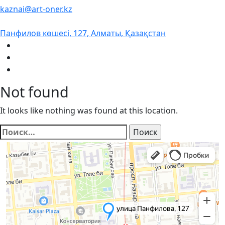
kaznai@art-oner.kz
Панфилов көшесі, 127, Алматы, Қазақстан
Not found
It looks like nothing was found at this location.
Найти: