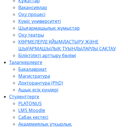
Құжаттар
Вакансиялар
Оқу процесі
Күміс университеті
Шығармашылық жұмыстар
Оқу театры
КӨРМЕЛЕРДІ ҰЙЫМДАСТЫРУ ЖӘНЕ
ШЫҒАРМАШЫЛЫҚ ТУЫНДЫЛАРДЫ САҚТАУ
Біліктілікті арттыру бөлімі
Талапкерлерге
Бакалавриат
Магистратура
Докторантура (PhD)
Ашық есік күндері
Студенттерге
PLATONUS
LMS Moodle
Сабақ кестесі
Академиялық ұтқырлық