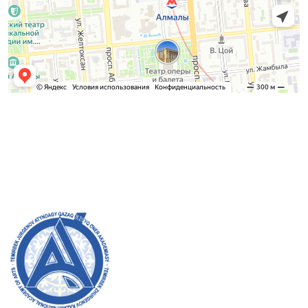
Қабылдау комиссиясы
БАКАЛАВРИАТ:
8 (727) 272-46-74
МАГИСТРАТУРА:
8 (727) 338-20-31