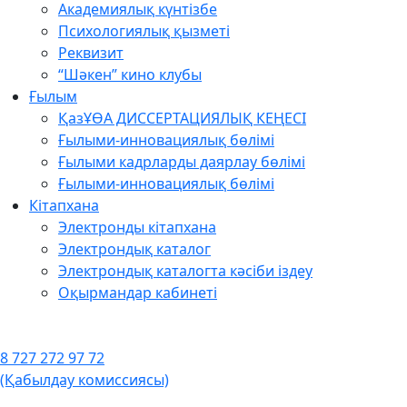
Академиялық күнтізбе
Психологиялық қызметі
Реквизит
“Шәкен” кино клубы
Ғылым
ҚазҰӨА ДИССЕРТАЦИЯЛЫҚ КЕҢЕСІ
Ғылыми-инновациялық бөлімі
Ғылыми кадрларды даярлау бөлімі
Ғылыми-инновациялық бөлімі
Кітапхана
Электронды кітапхана
Электрондық каталог
Электрондық каталогта кәсіби іздеу
Оқырмандар кабинеті
8 727 272 97 72
(Қабылдау комиссиясы)