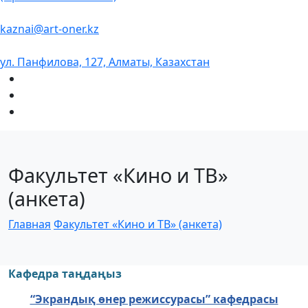
kaznai@art-oner.kz
ул. Панфилова, 127, Алматы, Казахстан
Факультет «Кино и ТВ»
(анкета)
Главная
Факультет «Кино и ТВ» (анкета)
Кафедра таңдаңыз
“Экрандық өнер режиссурасы” кафедрасы