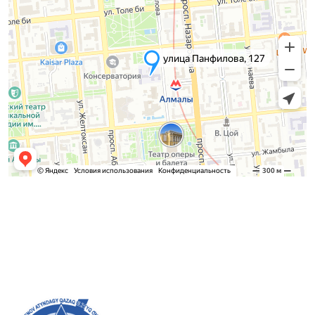
Приемная комиссия
Бакалавриат:
8 (727) 272-46-74
Магистратура:
8 (727) 338-20-31