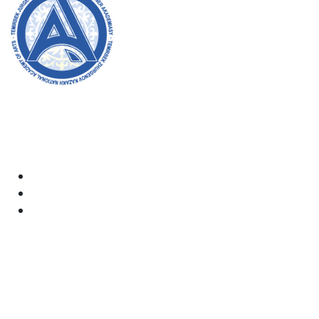
Добро пожаловать на официальный сайт академии!
Мы стремимся к прозрачности, инклюзивности и
оказанию влияния на общество в нашей работе.
Ваша поддержка и участие очень важны для нас.
Академия
Документы
Электронная почта:
kaznai@art-oner.kz