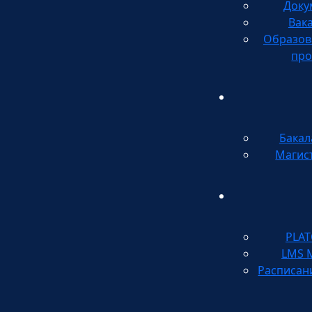
Доку
Вак
Образов
про
Бакал
Магис
PLA
LMS 
Расписан