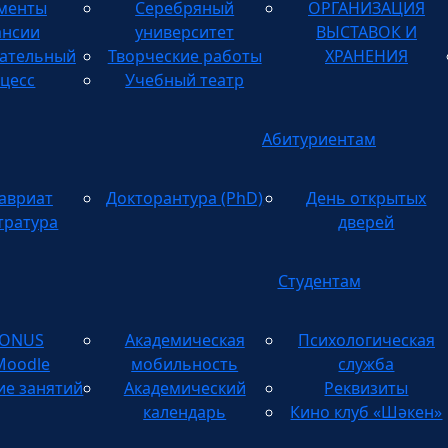
менты
Серебряный
ОРГАНИЗАЦИЯ
ТВОРЧЕСКИХ
ансии
университет
ВЫСТАВОК И
ательный
Творческие работы
ХРАНЕНИЯ
цесс
Учебный театр
Абитуриентам
авриат
Докторантура (PhD)
День открытых
тратура
дверей
Студентам
TONUS
Академическая
Психологическая
Moodle
мобильность
служба
ие занятий
Академический
Реквизиты
календарь
Кино клуб «Шәкен»