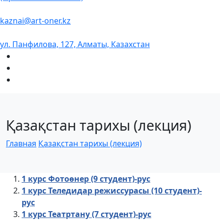
kaznai@art-oner.kz
ул. Панфилова, 127, Алматы, Казахстан
Қазақстан тарихы (лекция)
Главная
Қазақстан тарихы (лекция)
1 курс Фотоөнер (9 студент)-рус
1 курс Теледидар режиссурасы (10 студент)-
рус
1 курс Театртану (7 студент)-рус