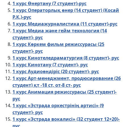
1 курс Өнертану (7 студент)-рус
1 курс Операторлық өнер (14 студент) (Косай
Р.К.)-рус
1 курс Медиажурналистика (11 студент)-рус
1 курс Медиа және гейм технология (14
студент)- рус
1 курс Көркем фильм режиссурасы (25
студент)- рус
1 курс Кинотеледраматургия (8 студент)- рус
1 курс Кинотану (7 студент)- рус
1 курс Аудиоөндіріс (20 студент)- рус
1 курс Арт-менеджмент, продюсирование (26
студент) қт -18 ст, от-8 ст- рус
1 курс Анимация режиссурасы (25 студент)-
рус
1 курс «Эстрада оркестрінің артисі» (9
студент)- рус
1 курс «Эстрада вокалисі» (32 студент 12+20)-
рус