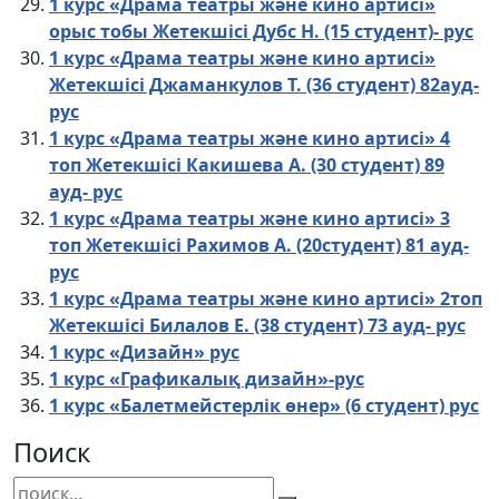
1 курс «Драма театры және кино артисі»
орыс тобы Жетекшісі Дубс Н. (15 студент)- рус
1 курс «Драма театры және кино артисі»
Жетекшісі Джаманкулов Т. (36 студент) 82ауд-
рус
1 курс «Драма театры және кино артисі» 4
топ Жетекшісі Какишева А. (30 студент) 89
ауд- рус
1 курс «Драма театры және кино артисі» 3
топ Жетекшісі Рахимов А. (20студент) 81 ауд-
рус
1 курс «Драма театры және кино артисі» 2топ
Жетекшісі Билалов Е. (38 студент) 73 ауд- рус
1 курс «Дизайн» рус
1 курс «Графикалық дизайн»-рус
1 курс «Балетмейстерлік өнер» (6 студент) рус
Поиск