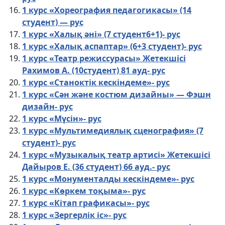
1 курс «Хореография педагогикасы» (14
студент) — рус
1 курс «Халық әні» (7 студент6+1)- рус
1 курс «Халық аспаптар» (6+3 студент)- рус
1 курс «Театр режиссурасы» Жетекшісі
Рахимов А. (10студент) 81 ауд- рус
1 курс «Станоктік кескіндеме»- рус
1 курс «Сән және костюм дизайны» — Фэшн
дизайн- рус
1 курс «Мүсін»- рус
1 курс «Мультимедиялық сценография» (7
студент)- рус
1 курс «Музыкалық театр артисі» Жетекшісі
Дайыров Е. (36 студент) 66 ауд.- рус
1 курс «Монументалды кескіндеме»- рус
1 курс «Көркем тоқыма»- рус
1 курс «Кітап графикасы»- рус
1 курс «Зергерлік іс»- рус