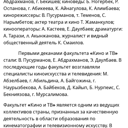
Абдрахманов, г. Бекишев; киноведы: Б. Ногербек, Р.
Оспанова, г. Абикеева, К. Айнагулова, К. Алимбаева;
кинорежиссеры: В. Пусурманов, т. Теменов, С.
Нарымбетов; актер театра и кино Т. Жаманкулов;
кинооператоры: А. Кастеев, Е. Даулбаев; драматурги:
А. Тарази, л. Акынжанова, журналист и видный
общественный деятель К. Смаилов.
Первыми деканами факультета
«
Кино и ТВ
»
стали: В. Пусурманов, Е. Абдрахманов, Э. Даулбаев. В
последующие годы факультет возглавляли
специалисты киноискусства и телевидения: М.
Абзелбаев, г. Абильдина, А. Байгожина, г.
Наурызбекова, А. Байбеков, Д. Кайып, Б. Нурпеис, С.
Бекниязова, г. Мурсалимова.
Факультет
«
Кино и ТВ
»
является одним из ведущих
коллективов страны, признанных за качественную
деятельность в области образования по
кинематографии и телевизионному искусству. В