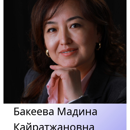
Бакеева Мадина
Кайратжановна