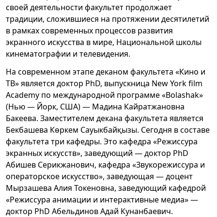
своей деятельности факультет продолжает
традиции, сложившиеся на протяжении десятилетий
в рамках современных процессов развития
экранного искусства в мире, Национальной школы
кинематографии и телевидения.
На современном этапе деканом факультета «Кино и
ТВ» является доктор PhD, выпускница New York film
Аcademy по международной программе «Bolashak»
(Нью — Йорк, США) — Мадина Кайратжановна
Бакеева. Заместителем декана факультета является
Бекбашева Көркем Сауыкбайқызы. Сегодня в составе
факультета три кафедры. Это кафедра «Режиссура
экранных искусств», заведующий — доктор PhD
Абишев Серикжанович, кафедра «Звукорежиссура и
операторское искусство», заведующая — доцент
Мырзашева Алия Токеновна, заведующий кафедрой
«Режиссура анимации и интерактивные медиа» —
доктор PhD Абельдинов Адай Кунанбаевич.