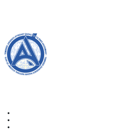
8 (727) 272-46-74
Магистратура:
8 (727) 338-20-31
Добро пожаловать на официальный сайт академии!
Мы стремимся к прозрачности, инклюзивности и
оказанию влияния на общество в нашей работе.
Ваша поддержка и участие очень важны для нас.