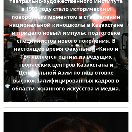
театрально-художественного института
в 1993 году стало историческим
поворотным моментом в становлении
национальной киношколы в Казахстане
и придало новый импульс подготовке
специалистов нового поколения. В
настоящее время факультет «Кино и
ТВ» является одним из ведущих
творческих центров Казахстана и
Центральной Азии по подготовке
высококвалифицированных кадров в
области экранного искусства и медиа.