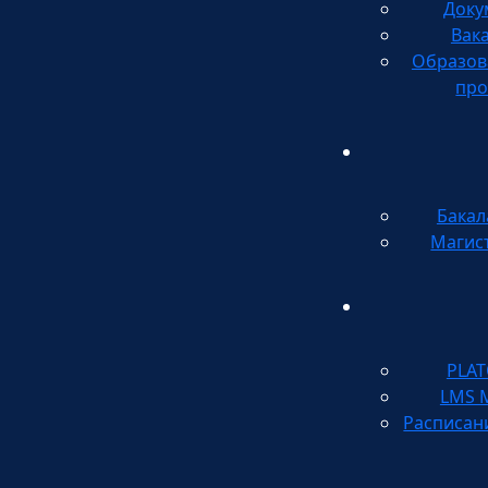
Доку
Вак
Образов
про
Бакал
Магис
PLA
LMS 
Расписан