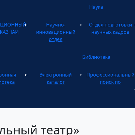
Наука
АЦИОННЫЙ
Научно-
Отдел подготовки
 КАЗНАИ
инновационный
научных кадров
отдел
Библиотека
ронная
Электронный
Профессиональный
Электронному
иотека
каталог
поиск по
льный театр»