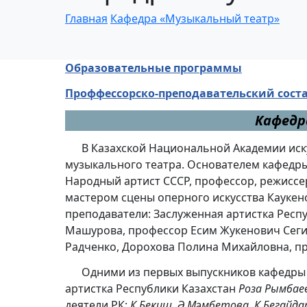
Главная
Кафедра «Музыкальный театр»
Образовательные программы
Проффессорско-преподавательский сост
Кафедр
В Казахской Национальной Академии искус
музыкального театра. Основателем кафедр
Народный артист СССР, профессор, режиссер
мастером сцены оперного искусства Каукен
преподаватели: Заслуженная артистка Респ
Машурова, профессор Есим Жукенович Сегиз
Радченко, Дорохова Полина Михайловна, п
Одними из первых выпускников кафедры я
артистка Республики Казахстан
Роза Рымбае
деятели РК:
К.Бекиш, Ә.Мәмбетова, К.Бегайдар