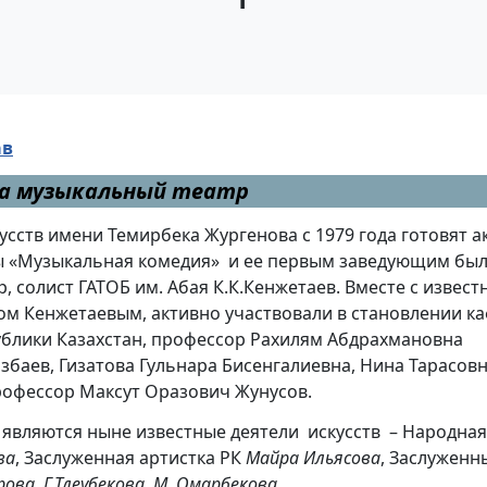
ав
а музыкальный театр
ств имени Темирбека Жургенова с 1979 года готовят а
ы «Музыкальная комедия» и ее первым заведующим бы
, солист ГАТОБ им. Абая К.К.Кенжетаев. Вместе с извес
ом Кенжетаевым, активно участвовали в становлении к
ублики Казахстан, профессор Рахилям Абдрахмановна
баев, Гизатова Гульнара Бисенгалиевна, Нина Тарасов
рофессор Максут Оразович Жунусов.
вляются ныне известные деятели искусств – Народная
ва
, Заслуженная артистка РК
Майра Ильясова
, Заслуженн
ова, Г.Тлеубекова, М. Омарбекова
.