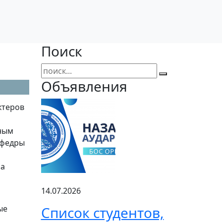
Поиск
Объявления
ктеров
л
тным
афедры
на
14.07.2026
ые
Список студентов,