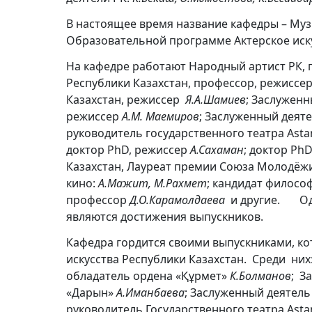
В настоящее время название кафедры – Муз
Образовательной программе Актерское иску
На кафедре работают Народный артист РК,
Республики Казахстан, профессор, режисс
Казахстан, режиссер
Я.А.Шамиев
; Заслуженн
режиссер
А.М. Маемиров
; Заслуженный деят
руководитель государственного театра Asta
доктор PhD, режиссер
А.Сахаман
; доктор Ph
Казахстан, Лауреат премии Союза Молодёж
кино:
А.Мажит, М.Рахмет
; кандидат филосо
профессор
Д.О.Карамолдаева
и другие. Одн
являются достижения выпускников.
Кафедра гордится своими выпускниками, кот
искусства Республики Казахстан. Среди ни
обладатель ордена «Құрмет»
К.Болманов
; З
«Дарын»
А.Иманбаева
; Заслуженный деятель
руководитель Государственного театра Asta