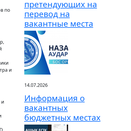
претендующих на
в по
перевод на
вакантные места
р,
ый
лики
тра и
14.07.2026
Информация о
 и
вакантных
бюджетных местах
и
D,