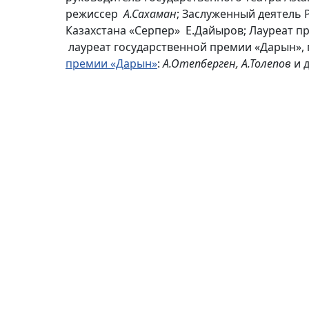
режиссер
А.Сахаман
; Заслуженный деятель
Казахстана «Серпер» Е.Дайыров; Лауреат 
лауреат государственной премии «Дарын»,
премии «Дарын»
:
А.Отепберген, А.Толепов
и д