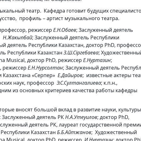
ыкальный театр. Кафедра готовит будущих специалисто
сство, профиль – артист музыкального театра.
 профессор, режиссер
Е.Н.Обаев
; Заслуженный деятель
ер
Н.Жакыпбай
; Заслуженный деятель Республики
ый деятель Республики Казахстан, доктор PhD, профессо
ель Республики Казахстан
З.Ш.Сіргебаева
; Художественн
na Musical, доктор PhD, режиссер
Е.Нуртазин
;
D, режиссер
Е.Н.Нурсолтан
; Заслуженный деятель Респуб
и Казахстана «Серпер»
Е.Дайыров
;
известные актеры теа
фских наук, профессор
Э.С.Султангалиева
; к.п.н.,
им из основных критериев качества работы кафедры
орые вносят большой вклад в развитие науки, культуры
х: Заслуженный деятель РК
Н.А.Утеуилов
; доктор PhD,
аслуженный деятель РК, лауреат государственной преми
 Республики Казахстан
Б.Б.Айтжанов
; Художественный
na Musical, доктор PhD, режиссер
И.Нуртазин
; доктор Ph