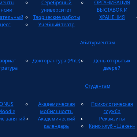
менты
Серебряный
ОРГАНИЗАЦИЯ
ТВОРЧЕСКИХ
ансии
университет
ВЫСТАВОК И
ательный
Творческие работы
ХРАНЕНИЯ
цесс
Учебный театр
Абитуриентам
авриат
Докторантура (PhD)
День открытых
тратура
дверей
Студентам
TONUS
Академическая
Психологическая
Moodle
мобильность
служба
ие занятий
Академический
Реквизиты
календарь
Кино клуб «Шәкен»