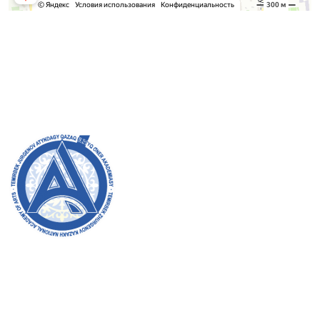
Приемная комиссия
Бакалавриат:
8 (727) 272-46-74
Магистратура:
8 (727) 338-20-31
Добро пожаловать на официальный сайт академии!
Мы стремимся к прозрачности, инклюзивности и
оказанию влияния на общество в нашей работе.
Ваша поддержка и участие очень важны для нас.