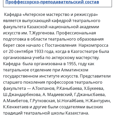
Проффессорско-преподавательский состав
Кафедра «Актерское мастерство и режиссура»
является выпускающей кафедрой театрального
факультета Казахской национальной академии
искусств им. Т.Жургенова. Профессиональная
подготовка в области театрального образования
берет свое начало с Постановления Наркомпросса
от 20 сентября 1933 года, когда в Казгостеатре была
организована учеба по актерскому мастерству.
Кафедра была организована в 1955, году как
театральное отделение при Алматинском
государственном институте искусств. Представители
старшего поколения профессоров театрального
факультета — А.Токпанов, Р.Каныбаева, Х.Букеева,
Ш.Джандарбекова, А. Мадиевский, Г.Джанысбаева,
А.Мамбетов, Г.Рутковская, Ы.Ноғайбаев, Н.Жантурин,
К.Кенжетаев и другие были создателями высоких
традиций театральной школы Казахстана.