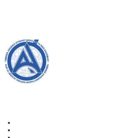
Бакалавриат:
8 (727) 272-46-74
Магистратура:
8 (727) 338-20-31
Добро пожаловать на официальный сайт академии!
Мы стремимся к прозрачности, инклюзивности и
оказанию влияния на общество в нашей работе.
Ваша поддержка и участие очень важны для нас.