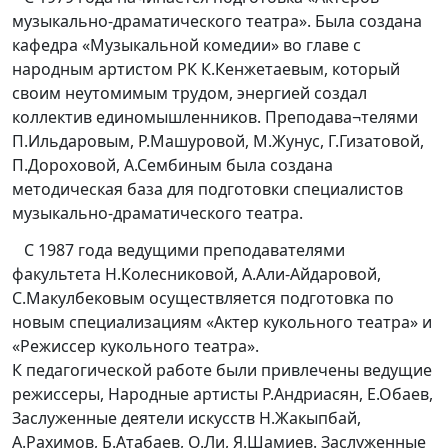
музыкально-драматического театра». Была создана
кафедра «Музыкальной комедии» во главе с
народным артистом РК К.Кенжетаевым, который
своим неутомимым трудом, энергией создал
коллектив единомышленников. Преподава¬телями
П.Ильдаровым, Р.Машуровой, М.Жунус, Г.Гизатовой,
П.Дороховой, А.Сембиным была создана
методическая база для подготовки специалистов
музыкально-драматического театра.
С 1987 года ведущими преподавателями
факультета Н.Колесниковой, А.Али-Айдаровой,
С.Макулбековым осуществляется подготовка по
новым специализациям «Актер кукольного театра» и
«Режиссер кукольного театра».
К педагогической работе были привлечены ведущие
режиссеры, Народные артисты Р.Андриасян, Е.Обаев,
Заслуженные деятели искусств Н.Жакыпбай,
А.Рахимов, Б.Атабаев, О.Ли, Я.Шамиев. Заслуженные