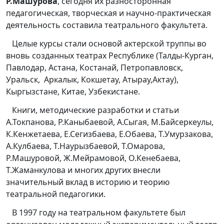
Р.Машурова
, сегодня их разносторонная
педагогическая, творческая и научно-практическая
деятельность составила театрального факультета.
Целые курсы стали основой актерской труппы во
вновь созданных театрах Республике (Талды-Курган,
Павлодар, Астана, Костанай, Петропавловск,
Уральск, Аркалык, Кокшетау, Атырау,Актау),
Кыргызстане, Китае, Узбекистане.
Книги, методические разработки и статьи
А.Токпанова, Р.Каныбаевой, А.Сыгая, М.Байсеркеулы,
К.Кенжетаева, Е.Сегизбаева, Е.Обаева, Т.Умурзакова,
А.Кулбаева, Т.Наурызбаевой, Т.Омарова,
Р.Машуровой, Ж.Мейрамовой, О.Кенебаева,
Т.Жаманкулова и многих других внесли
значительный вклад в историю и теорию
театральной педагогики.
В 1997 году на театральном факультете был