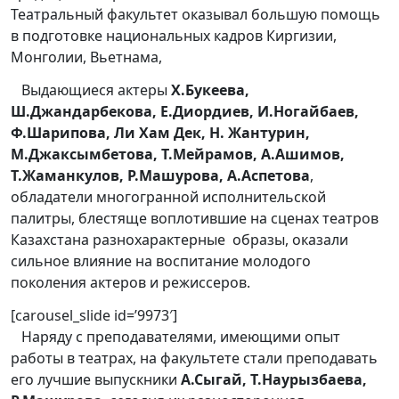
Театральный факультет оказывал большую помощь
в подготовке национальных кадров Киргизии,
Монголии, Вьетнама,
Выдающиеся актеры
Х.Букеева,
Ш.Джандарбекова, Е.Диордиев, И.Ногайбаев,
Ф.Шарипова, Ли Хам Дек, Н. Жантурин,
М.Джаксымбетова, Т.Мейрамов, А.Ашимов,
Т.Жаманкулов, Р.Машурова, А.Аспетова
,
обладатели многогранной исполнительской
палитры, блестяще воплотившие на сценах театров
Казахстана разнохарактерные образы, оказали
сильное влияние на воспитание молодого
поколения актеров и режиссеров.
[carousel_slide id=’9973′]
Наряду с преподавателями, имеющими опыт
работы в театрах, на факультете стали преподавать
его лучшие выпускники
А.Сыгай, Т.Наурызбаева,