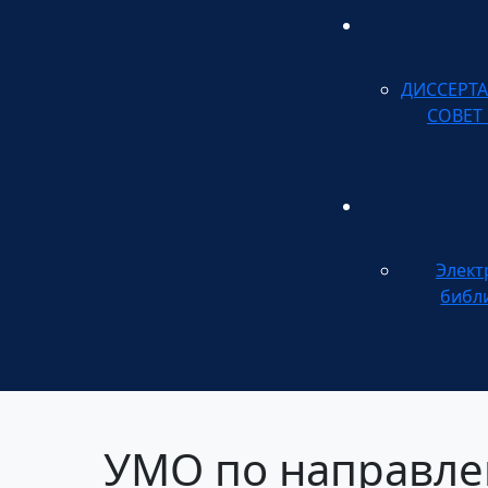
ДИССЕРТ
СОВЕТ
Элект
библ
УМО по направле