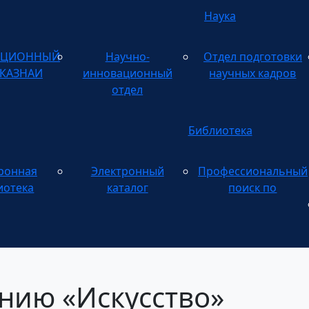
Наука
АЦИОННЫЙ
Научно-
Отдел подготовки
 КАЗНАИ
инновационный
научных кадров
отдел
Библиотека
ронная
Электронный
Профессиональный
Электронному
иотека
каталог
поиск по
нию «Искусство»