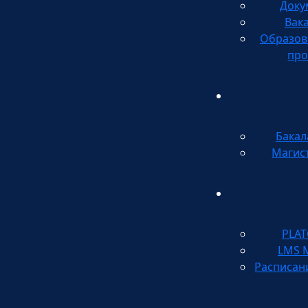
Доку
Вак
Образов
про
Бакал
Магис
PLA
LMS 
Расписан