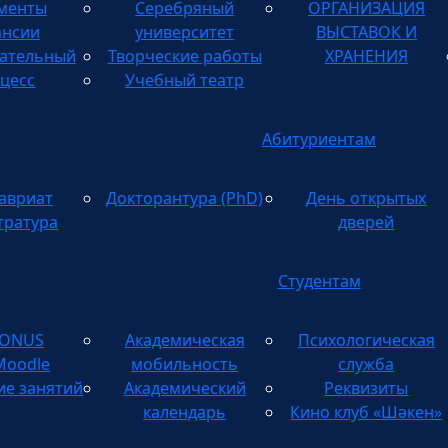
менты
Серебряный
ОРГАНИЗАЦИЯ
ТВОРЧЕСКИХ
ансии
университет
ВЫСТАВОК И
ательный
Творческие работы
ХРАНЕНИЯ
цесс
Учебный театр
Абитуриентам
авриат
Докторантура (PhD)
День открытых
тратура
дверей
Студентам
TONUS
Академическая
Психологическая
Moodle
мобильность
служба
ие занятий
Академический
Реквизиты
календарь
Кино клуб «Шәкен»