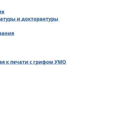
ия
атуры и докторантуры
вания
ая к печати с грифом УМО