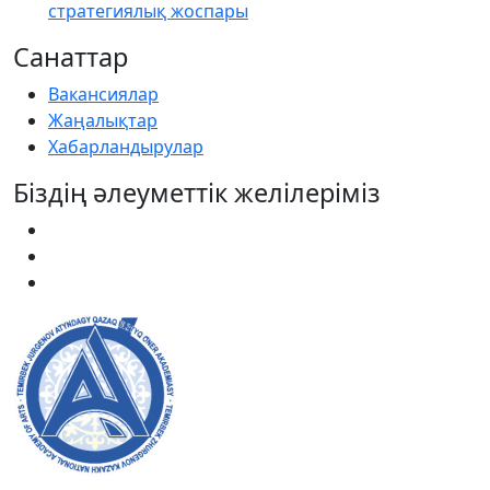
стратегиялық жоспары
Санаттар
Вакансиялар
Жаңалықтар
Хабарландырулар
Біздің әлеуметтік желілеріміз
Академияның ресми сайтына қош келдіңіздер! Біз өз