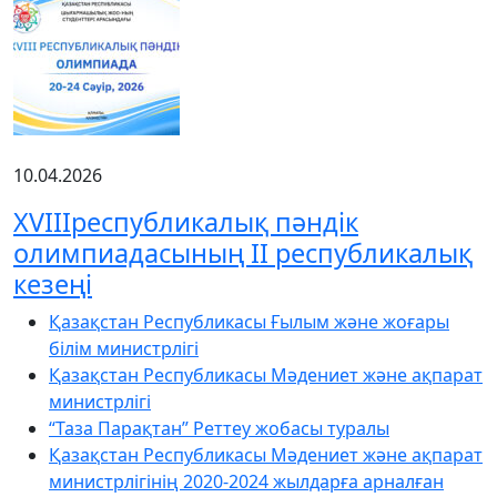
10.04.2026
XVIIIреспубликалық пәндік
олимпиадасының ІІ республикалық
кезеңі
Қазақстан Республикасы Ғылым және жоғары
білім министрлігі
Қазақстан Республикасы Мәдениет және ақпарат
министрлігі
“Таза Парақтан” Реттеу жобасы туралы
Қазақстан Республикасы Мәдениет және ақпарат
министрлігінің 2020-2024 жылдарға арналған