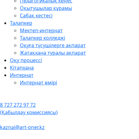
Педагогикалық кеңес
Оқытушылар құрамы
Сабақ кестесі
Талапкер
Мектеп-интернат
Талапкер колледжі
Оқуға түсушілерге ақпарат
Жатақхана туралы ақпарат
Оқу процессі
Кітапхана
Интернат
Интернат өмірі
8 727 272 97 72
(Қабылдау комиссиясы)
kaznai@art-oner.kz