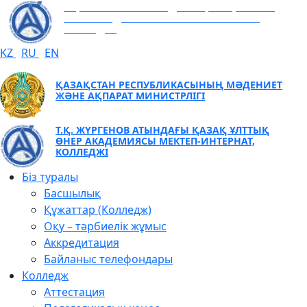
Т.Қ. ЖҮРГЕНОВ АТЫНДАҒЫ ҚАЗАҚ ҰЛТТЫҚ
ӨНЕР АКАДЕМИЯСЫ МЕКТЕП-ИНТЕРНАТ,
КОЛЛЕДЖІ
KZ
RU
EN
ҚАЗАҚСТАН РЕСПУБЛИКАСЫНЫҢ МӘДЕНИЕТ
ЖӘНЕ АҚПАРАТ МИНИСТРЛІГІ
Т.Қ. ЖҮРГЕНОВ АТЫНДАҒЫ ҚАЗАҚ ҰЛТТЫҚ
ӨНЕР АКАДЕМИЯСЫ МЕКТЕП-ИНТЕРНАТ,
КОЛЛЕДЖІ
Біз туралы
Басшылық
Құжаттар (Колледж)
Оқу – тәрбиелік жұмыс
Аккредитация
Байланыс телефондары
Колледж
Аттестация