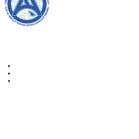
Академияның ресми сайтына қош келдіңіздер! Біз өз
жұмысымызда ашықтық, инклюзивтілік және қоғамға
деген ықпал жасауға ұмтыламыз. Сіздің қолдауыңыз
бен қатысуыңыз біз үшін өте маңызды.
Академия
Құжаттар
Электрондық пошта:
kaznai@art-oner.kz
Ректордың қабылдауы: