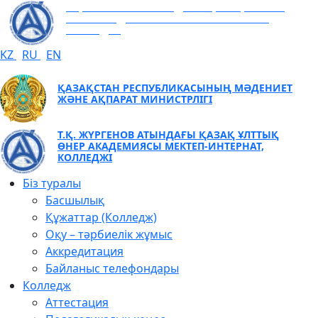
Т.Қ. ЖҮРГЕНОВ АТЫНДАҒЫ ҚАЗАҚ ҰЛТТЫҚ
ӨНЕР АКАДЕМИЯСЫ МЕКТЕП-ИНТЕРНАТ,
КОЛЛЕДЖІ
KZ
RU
EN
ҚАЗАҚСТАН РЕСПУБЛИКАСЫНЫҢ МӘДЕНИЕТ
ЖӘНЕ АҚПАРАТ МИНИСТРЛІГІ
Т.Қ. ЖҮРГЕНОВ АТЫНДАҒЫ ҚАЗАҚ ҰЛТТЫҚ
ӨНЕР АКАДЕМИЯСЫ МЕКТЕП-ИНТЕРНАТ,
КОЛЛЕДЖІ
Біз туралы
Басшылық
Құжаттар (Колледж)
Оқу – тәрбиелік жұмыс
Аккредитация
Байланыс телефондары
Колледж
Аттестация