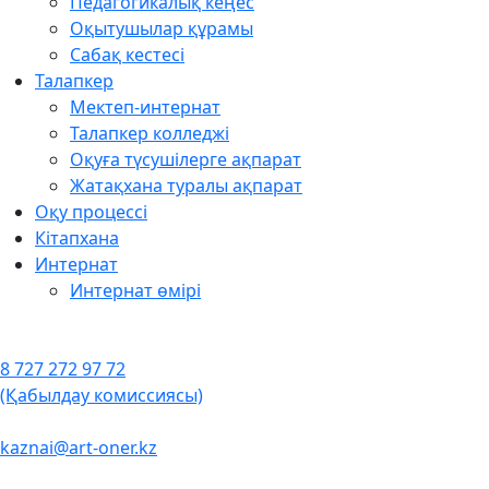
Педагогикалық кеңес
Оқытушылар құрамы
Сабақ кестесі
Талапкер
Мектеп-интернат
Талапкер колледжі
Оқуға түсушілерге ақпарат
Жатақхана туралы ақпарат
Оқу процессі
Кітапхана
Интернат
Интернат өмірі
8 727 272 97 72
(Қабылдау комиссиясы)
kaznai@art-oner.kz