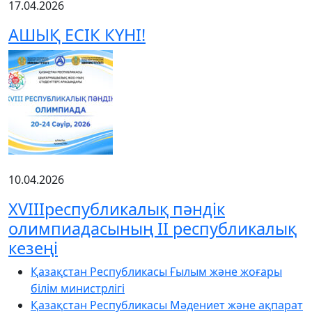
17.04.2026
АШЫҚ ЕСІК КҮНІ!
10.04.2026
XVIIIреспубликалық пәндік
олимпиадасының ІІ республикалық
кезеңі
Қазақстан Республикасы Ғылым және жоғары
білім министрлігі
Қазақстан Республикасы Мәдениет және ақпарат