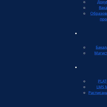
Доку
Вак
Образов
про
Бакал
Магис
PLA
LMS 
Расписан