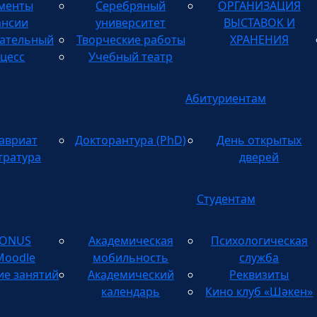
менты
Серебряный
ОРГАНИЗАЦИЯ
ТВОРЧЕСКИХ
ансии
университет
ВЫСТАВОК И
ательный
Творческие работы
ХРАНЕНИЯ
цесс
Учебный театр
Абитуриентам
авриат
Докторантура (PhD)
День открытых
тратура
дверей
Студентам
TONUS
Академическая
Психологическая
Moodle
мобильность
служба
ие занятий
Академический
Реквизиты
календарь
Кино клуб «Шәкен»