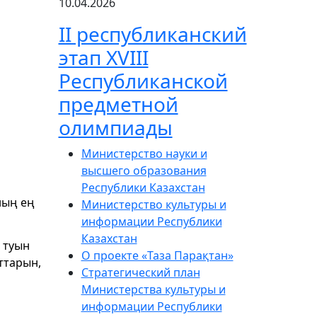
10.04.2026
ІІ республиканский
этап XVIII
Республиканской
предметной
олимпиады
Министерство науки и
высшего образования
Республики Казахстан
ның ең
Министерство культуры и
информации Республики
Казахстан
 туын
О проекте «Таза Парақтан»
ттарын,
Стратегический план
Министерства культуры и
информации Республики