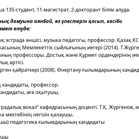
135-студент, 11-магистрат, 2-докторант білім алуда.
ң дамуына аянбай, өз үлестерін қосып, кәсіби
змет етуде:
ық эстрада әншісі, музыка педагогы, профессор. Қазақ К
икасының Мемлекеттік сыйлығының иегері (2014). Т.Жүрг
ының профессоры. Достық және Құрмет ордендерінің иег
ық әртісі.
ірген қайраткері (2008). Өнертану ғылымдарының кандид
 кандидаты, профессор.
кандидаты, аға оқытушы,
радалық вокал” кафедрасының доценті. Т.Қ. Жүргенов, ә
зыка мектебінің негізін қалаушы.
рушы) педагогика ғылымдарының кандидаты
тушы