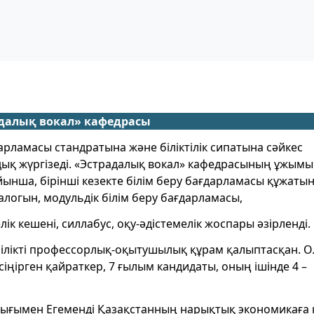
далық вокал» кафедрасы
дарламасы стандратына және біліктілік сипатына сәйкес
дық жүргізеді. «Эстрадалық вокал» кафедрасының ұжымы
ынша, бірінші кезекте білім беру бағдарламасы құжаты
талогын, модульдік білім беру бағдарламасы,
лік кешені, силлабус, оқу-әдістемелік жоспары әзірленді.
ілікті профессорлық-оқытушылық құрам қалыптасқан. Ол
 сіңірген қайраткер, 7 ғылым кандидаты, оның ішінде 4 –
ығымен Егеменді Қазақстанның нарықтық экономикаға 