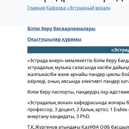
Главная
Кафедра «Эстрадный вокал»
Білім беру бағдарламалары
Оқытушылар құрамы
«Эстра
«Эстрада өнері» мемлекеттік білім беру бағ
эстрадалық музыка саласында кәсіби дайын
жалпыкәсіби және арнайы пәндер циклы бой
әзірледі, оның аясында элективті пәндер ка
білім беру паспорты, пәндердің оқу-әдістеме
«Эстрадалық вокал» кафедрасында жоғары б
профессор, 3 доцент, 2 Халық әртісі, 1 Еңбек
өнертану кандидаты, 3 PhD.
Т.Қ.Жүргенов атындағы ҚазҰӨА ОӘБ басшыл