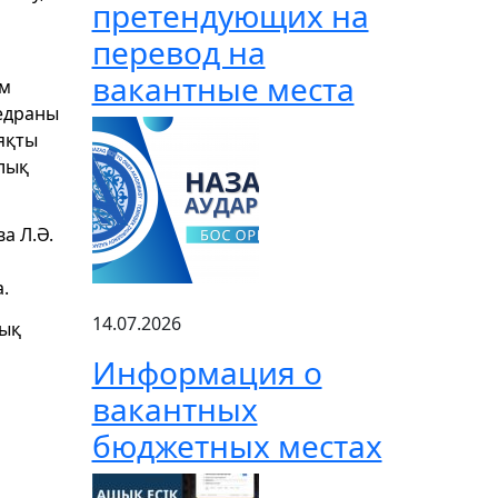
претендующих на
перевод на
вакантные места
ім
федраны
ияқты
алық
а Л.Ә.
.
14.07.2026
лық
Информация о
вакантных
бюджетных местах