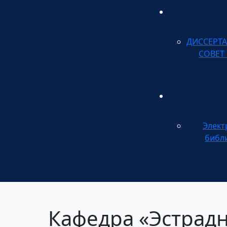
ДИССЕРТ
СОВЕТ
Элект
библ
Кафедра «Эстрад