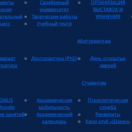
менты
Серебряный
ОРГАНИЗАЦИЯ
ТВОРЧЕСКИХ
ансии
университет
ВЫСТАВОК И
ательный
Творческие работы
ХРАНЕНИЯ
цесс
Учебный театр
Абитуриентам
авриат
Докторантура (PhD)
День открытых
тратура
дверей
Студентам
TONUS
Академическая
Психологическая
Moodle
мобильность
служба
ие занятий
Академический
Реквизиты
календарь
Кино клуб «Шәкен»