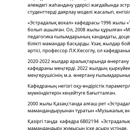
әлемдегі жаһандану үдерісі жағдайында эст
студенттерді даярлау моделі жасалып, енгізіл
«Эстрадалық вокал» кафедрасы 1996 жылы «Т
болып ашылған. Ол, 2008 жылы құрылған «М
педагогика ғылымдарының кандидаты, доцент
білікті мамандар басқарды. Ұзақ жылдар бо
әртісі, профессор Л.К.Кесоглу, ол кафедраны
2020-2022 жылдар аралықтарында өнертану
кафедраны меңгерді. 2022 жылдың қыркүйек
меңгерушісінің м.а. өнертану ғылымдарының 
Кафедраның негізгі оқу-өндірістік параме
мүмкіндіктерін кеңейтуге бағытталған.
2000 жылы Қазақстанда алғаш рет «Эстрада
мамандандыруынан тұратын «Музыкалық өне
Қазіргі таңда кафедра 6В02194 «Эстрадалы
мамандандыру жұмысын іске асыру үстінде.