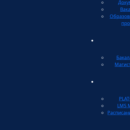
Доку
Вак
Образов
про
Бакал
Магис
PLA
LMS 
Расписан