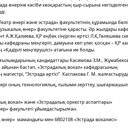
рада өнеріне кәсіби көзқарастың қыр-сырына негізделген
ді.
еатр өнері және эстрада» факультетінің құрамында бөл
узыкалық өнер» факультетіне қарасты. Әр жылдары ка
 А.Ж.Қалиева, ҚР еңбек сіңірген әртісі Л.Қ.Төлешева с
йы кафедраны меңгеріп, дамуына көп үлес қосқан – ҚР х
ң «Қадірлі меңгерушісі» атағына ие болды.
 ғылымдарының кандидаттары Касимова З.М., Жұмабеков
 айынан бастап, «Эстрадалық вокал» кафедрасының
магистрі, “Эстрада әртісі” Каспакова Г. М. жалғастыруда
трлері оның технологиялық, ғылыми-зерттеу, шығармашы
лық вокал» және «Эстрадалық оркестр аспаптары»
р» факультеті ұйымдастырылған.
қ өнер» мамандығы мен 6В02108 «Эстрада вокалисі»