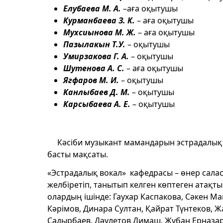
Елубаева М. А.
–аға оқытушы
Курманбаева З. К.
– аға оқытушы
Мухсиынова М. Ж.
– аға оқытушы
Пазылакын Т.У.
– оқытушы
Умирзакова Г. А.
– оқытушы
Шутенова А. С.
– аға оқытушы
Ягфаров М. И.
– оқытушы
Канлыбаев Д. М.
– оқытушы
Карсыбаева А. Е.
– оқытушы
Кәсіби музыкант мамандарын эстрадалық
басты мақсаты.
«Эстрадалық вокал» кафедрасы – өнер салас
желбіретіп, танытып келген көптеген атақт
олардың ішінде: Гаухар Каспакова, Сәкен М
Кәрімов, Динара Султан, Қайрат Түнтеков, 
Садырбаев, Дәулетов Димаш, Жұбан Ерназар,