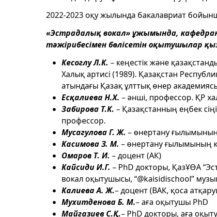
2022-2023 оқу жылында бакалавриат бойынша 
«Эстрадалық вокал» ұжымында, кафедраны
тәжірибесімен бөлісетін оқытушылар қы
Кесоглу Л.К.
– кеңестік және қазақстанд
Халық артисі (1989). Қазақстан Республ
атындағы Қазақ ұлттық өнер академияс
Есқалиева Н.Х.
– әнші, профессор. ҚР хал
Забирова Т.К.
– Қазақстанның еңбек сің
профессор.
Мусагулова Г. Ж.
– өнертану ғылымының
Касимова З. М.
– өнертану ғылымының 
Омаров Т. И.
– доцент (АК)
Кайсиди И.Г.
– PhD докторы, ҚазҰӨА “Эст
вокал оқытушысы, “@kaisidischool” му
Калиева А. Ж.
– доцент (ВАК, қоса атқа
Мухитденова Б. М.
– аға оқытушы PhD
Майгазиев С.Қ.
– PhD докторы, аға оқы