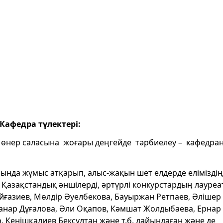
Кафедра
түлек
тері:
 өнер саласына жоғары деңгейде тәрбиелеу – кафедра
ында жұмыс атқарып, алыс-жақын шет елдерде еліміздің
ы Қазақстандық әншілерді, әртүрлі конкурстардың лауреа
айғазиев, Мөлдір Әуелбекова, Бауыржан Ретпаев, Әлішер
Жанар Дұғалова, Әли Оқапов, Кәмшат Жолдыбаева, Ернар
 Кенішқалиев Бексұлтан және т.б. дайындаған және де