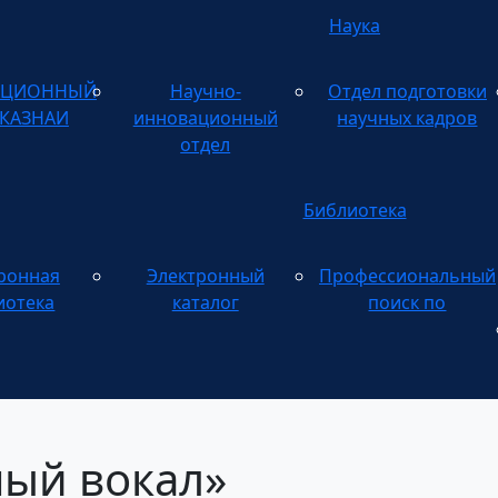
Наука
АЦИОННЫЙ
Научно-
Отдел подготовки
 КАЗНАИ
инновационный
научных кадров
отдел
Библиотека
ронная
Электронный
Профессиональный
Электронному
иотека
каталог
поиск по
ный вокал»