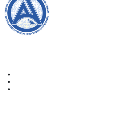
Добро пожаловать на официальный сайт академии!
Мы стремимся к прозрачности, инклюзивности и
оказанию влияния на общество в нашей работе.
Ваша поддержка и участие очень важны для нас.
Академия
Документы
Электронная почта:
kaznai@art-oner.kz