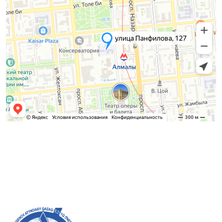
Приемная комиссия
Бакалавриат:
8 (727) 272-46-74
Магистратура:
8 (727) 338-20-31