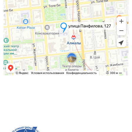
Приемная комиссия
Бакалавриат:
8 (727) 272-46-74
Магистратура:
8 (727) 338-20-31