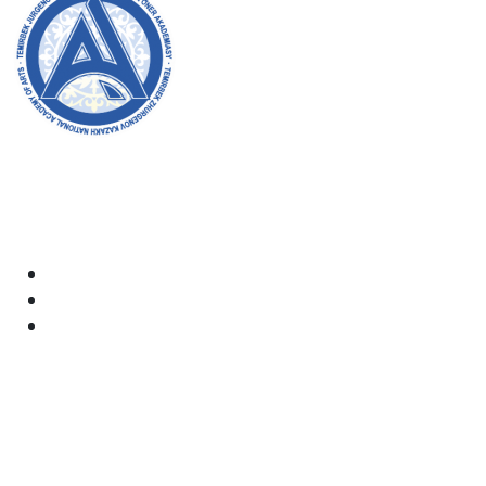
Добро пожаловать на официальный сайт академии!
Мы стремимся к прозрачности, инклюзивности и
оказанию влияния на общество в нашей работе.
Ваша поддержка и участие очень важны для нас.
Академия
Документы
Электронная почта:
kaznai@art-oner.kz