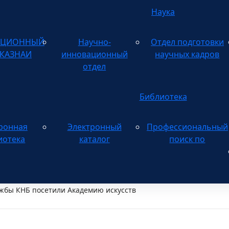
Наука
АЦИОННЫЙ
Научно-
Отдел подготовки
 КАЗНАИ
инновационный
научных кадров
отдел
Библиотека
ронная
Электронный
Профессиональный
Электронному
иотека
каталог
поиск по
жбы КНБ посетили Академию искусств