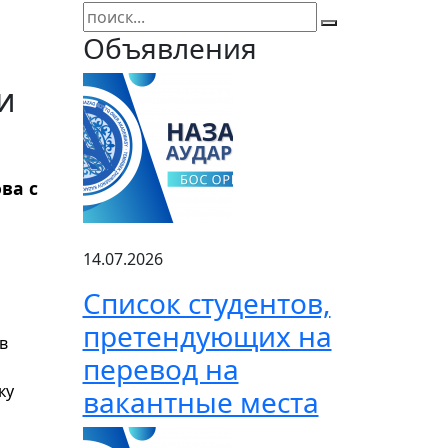
Объявления
и
ва с
14.07.2026
Список студентов,
претендующих на
в
перевод на
ку
вакантные места