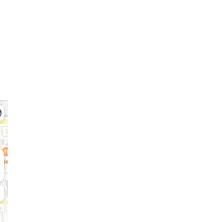
Приемная комиссия
Бакалавриат:
М
8 (727) 272-46-74
8 