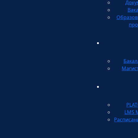
Доку
Вак
Образов
про
Бакал
Магис
PLA
LMS 
Расписан