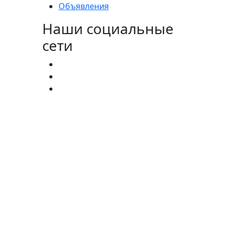
Объявления
Наши социальные
сети
агистратура:
(727) 338-20-31