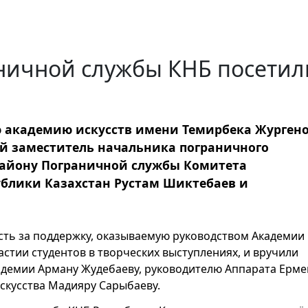
ничной службы КНБ посетил
 академию искусств имени Темирбека Жургено
й заместитель начальника пограничного
району Пограничной службы Комитета
ублики Казахстан Рустам Шиктебаев и
сть за поддержку, оказываемую руководством Академии 
стии студентов в творческих выступлениях, и вручили
адемии Арману Жудебаеву, руководителю Аппарата Ерме
искусства Мадияру Сарыбаеву.