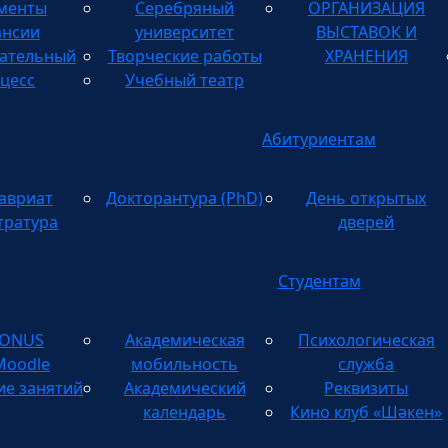
менты
Серебряный
ОРГАНИЗАЦИЯ
ТВОРЧЕСКИХ
ансии
университет
ВЫСТАВОК И
ательный
Творческие работы
ХРАНЕНИЯ
цесс
Учебный театр
Абитуриентам
авриат
Докторантура (PhD)
День открытых
тратура
дверей
Студентам
TONUS
Академическая
Психологическая
Moodle
мобильность
служба
ие занятий
Академический
Реквизиты
календарь
Кино клуб «Шәкен»