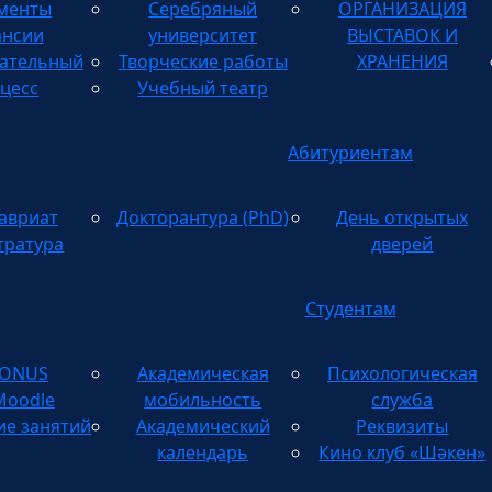
менты
Серебряный
ОРГАНИЗАЦИЯ
ТВОРЧЕСКИХ
ансии
университет
ВЫСТАВОК И
ательный
Творческие работы
ХРАНЕНИЯ
цесс
Учебный театр
Абитуриентам
авриат
Докторантура (PhD)
День открытых
тратура
дверей
Студентам
TONUS
Академическая
Психологическая
Moodle
мобильность
служба
ие занятий
Академический
Реквизиты
календарь
Кино клуб «Шәкен»