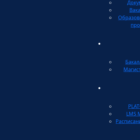
Доку
Вак
Образов
про
Бакал
Магис
PLA
LMS 
Расписан