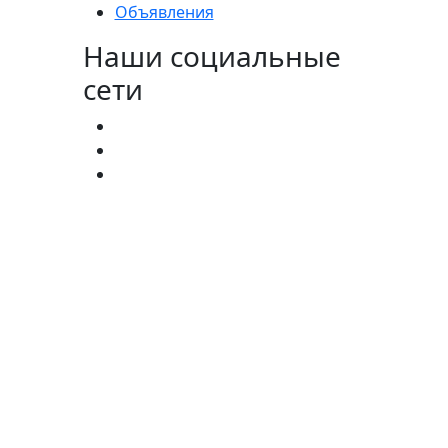
Объявления
Наши социальные
сети
агистратура:
(727) 338-20-31