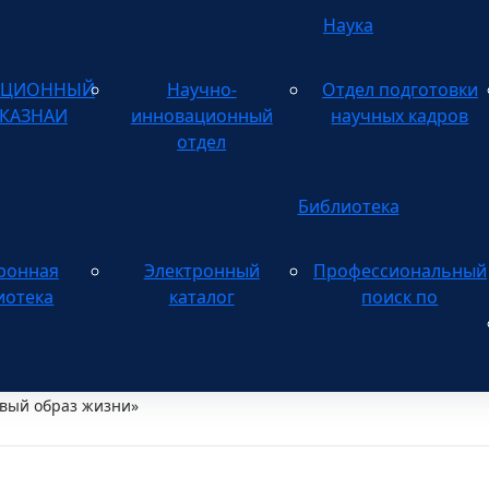
Наука
АЦИОННЫЙ
Научно-
Отдел подготовки
 КАЗНАИ
инновационный
научных кадров
отдел
Библиотека
ронная
Электронный
Профессиональный
Электронному
иотека
каталог
поиск по
овый образ жизни»