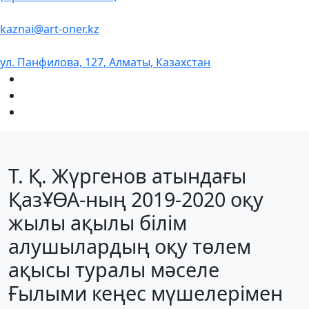
kaznai@art-oner.kz
ул. Панфилова, 127, Алматы, Казахстан
Т. Қ. Жүргенов атындағы
ҚазҰӨА-ның 2019-2020 оқу
жылы ақылы білім
алушылардың оқу төлем
ақысы туралы мәселе
Ғылыми кеңес мүшелерімен