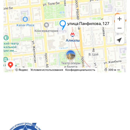
Приемная комиссия
Бакалавриат:
8 (727) 272-46-74
Магистратура:
8 (727) 338-20-31