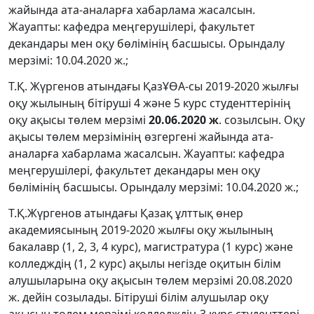
жайында ата-аналарға хабарлама жасалсын.
Жауапты: кафедра меңгерушілері, факультет
декандары мен оқу бөлімінің басшысы. Орындалу
мерзімі: 10.04.2020 ж.;
Т.Қ. Жүргенов атындағы ҚазҰӨА-сы 2019-2020 жылғы
оқу жылының бітіруші 4 және 5 курс студенттерінің
оқу ақысы төлем мерзімі
20.06.2020 ж
. созылсын. Оқу
ақысы төлем мерзімінің өзгергені жайында ата-
аналарға хабарлама жасалсын. Жауапты: кафедра
меңгерушілері, факультет декандары мен оқу
бөлімінің басшысы. Орындалу мерзімі: 10.04.2020 ж.;
Т.Қ.Жүргенов атындағы Қазақ ұлттық өнер
академиясының 2019-2020 жылғы оқу жылының
бакалавр (1, 2, 3, 4 курс), магистратура (1 курс) және
колледждің (1, 2 курс) ақылы негізде оқитын білім
алушыларына оқу ақысын төлем мерзімі 20.08.2020
ж. дейін созылады. Бітіруші білім алушылар оқу
ақысын төлем мерзімі колледждің 3 курс студенттері