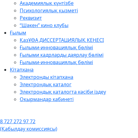
Академиялық күнтізбе
Психологиялық қызметі
Реквизит
“Шәкен” кино клубы
Ғылым
ҚазҰӨА ДИССЕРТАЦИЯЛЫҚ КЕҢЕСІ
Ғылыми-инновациялық бөлімі
Ғылыми кадрларды даярлау бөлімі
Ғылыми-инновациялық бөлімі
Кітапхана
Электронды кітапхана
Электрондық каталог
Электрондық каталогта кәсіби іздеу
Оқырмандар кабинеті
8 727 272 97 72
(Қабылдау комиссиясы)