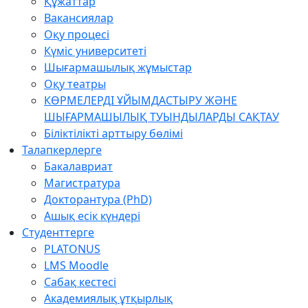
Құжаттар
Вакансиялар
Оқу процесі
Күміс университеті
Шығармашылық жұмыстар
Оқу театры
КӨРМЕЛЕРДІ ҰЙЫМДАСТЫРУ ЖӘНЕ
ШЫҒАРМАШЫЛЫҚ ТУЫНДЫЛАРДЫ САҚТАУ
Біліктілікті арттыру бөлімі
Талапкерлерге
Бакалавриат
Магистратура
Докторантура (PhD)
Ашық есік күндері
Студенттерге
PLATONUS
LMS Moodle
Сабақ кестесі
Академиялық ұтқырлық