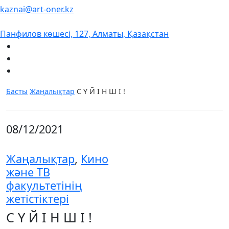
kaznai@art-oner.kz
Панфилов көшесі, 127, Алматы, Қазақстан
Басты
Жаңалықтар
С Ү Й І Н Ш І !
08/12/2021
Жаңалықтар
,
Кино
және ТВ
факультетінің
жетістіктері
С Ү Й І Н Ш І !