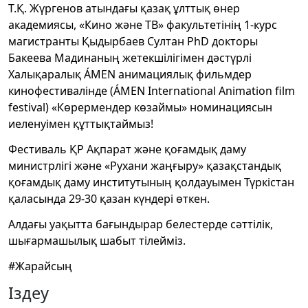
Т.Қ. Жүргенов атындағы қазақ ұлттық өнер
академиясы, «Кино және ТВ» факультетінің 1-курс
магистранты Қыдырбаев Султан PhD докторы
Бакеева Мадинаның жетекшілігімен дәстүрлі
Халықаралық ÁMEN анимациялық фильмдер
кинофестивалінде (ÁMEN International Animation film
festival) «Көрермендер көзаймы» номинациясын
иеленуімен құттықтаймыз!
Фестиваль ҚР Ақпарат және қоғамдық даму
министрлігі және «Рухани жаңғыру» қазақстандық
қоғамдық даму институтының қолдауымен Түркістан
қаласында 29-30 қазан күндері өткен.
Алдағы уақытта бағындырар белестерде сәттілік,
шығармашылық шабыт тілейміз.
#Жарайсың
Іздеу