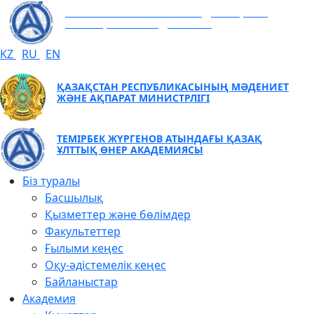
ТЕМІРБЕК ЖҮРГЕНОВ АТЫНДАҒЫ ҚАЗАҚ
ҰЛТТЫҚ ӨНЕР АКАДЕМИЯСЫ
KZ
RU
EN
ҚАЗАҚСТАН РЕСПУБЛИКАСЫНЫҢ МӘДЕНИЕТ
ЖӘНЕ АҚПАРАТ МИНИСТРЛІГІ
ТЕМІРБЕК ЖҮРГЕНОВ АТЫНДАҒЫ ҚАЗАҚ
ҰЛТТЫҚ ӨНЕР АКАДЕМИЯСЫ
Біз туралы
Басшылық
Қызметтер және бөлімдер
Факультеттер
Ғылыми кеңес
Оқу-әдістемелік кеңес
Байланыстар
Академия