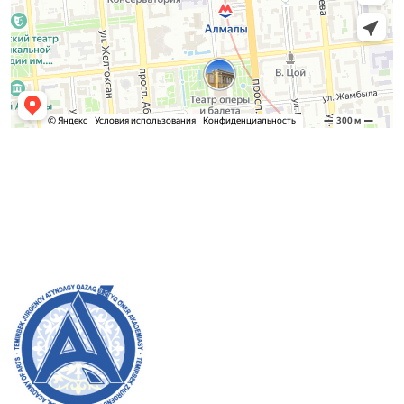
Қабылдау комиссиясы
БАКАЛАВРИАТ:
8 (727) 272-46-74
МАГИСТРАТУРА:
8 (727) 338-20-31