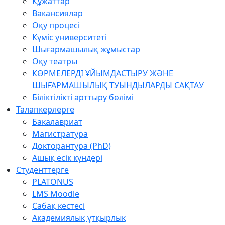
Құжаттар
Вакансиялар
Оқу процесі
Күміс университеті
Шығармашылық жұмыстар
Оқу театры
КӨРМЕЛЕРДІ ҰЙЫМДАСТЫРУ ЖӘНЕ
ШЫҒАРМАШЫЛЫҚ ТУЫНДЫЛАРДЫ САҚТАУ
Біліктілікті арттыру бөлімі
Талапкерлерге
Бакалавриат
Магистратура
Докторантура (PhD)
Ашық есік күндері
Студенттерге
PLATONUS
LMS Moodle
Сабақ кестесі
Академиялық ұтқырлық