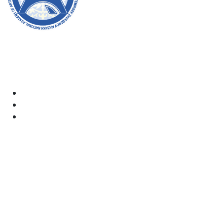
Академияның ресми сайтына қош келдіңіздер! Біз өз
жұмысымызда ашықтық, инклюзивтілік және қоғамға
деген ықпал жасауға ұмтыламыз. Сіздің қолдауыңыз
бен қатысуыңыз біз үшін өте маңызды.
Академия
Құжаттар
Электрондық пошта:
kaznai@art-oner.kz
Ректордың қабылдауы:
8 (727) 338-35-55