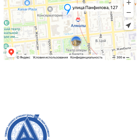
Қабылдау комиссиясы
БАКАЛАВРИАТ:
8 (727) 272-46-74
МАГИСТРАТУРА:
8 (727) 338-20-31