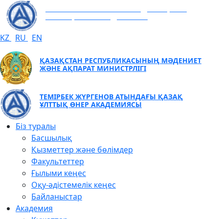
ТЕМІРБЕК ЖҮРГЕНОВ АТЫНДАҒЫ ҚАЗАҚ
ҰЛТТЫҚ ӨНЕР АКАДЕМИЯСЫ
KZ
RU
EN
ҚАЗАҚСТАН РЕСПУБЛИКАСЫНЫҢ МӘДЕНИЕТ
ЖӘНЕ АҚПАРАТ МИНИСТРЛІГІ
ТЕМІРБЕК ЖҮРГЕНОВ АТЫНДАҒЫ ҚАЗАҚ
ҰЛТТЫҚ ӨНЕР АКАДЕМИЯСЫ
Біз туралы
Басшылық
Қызметтер және бөлімдер
Факультеттер
Ғылыми кеңес
Оқу-әдістемелік кеңес
Байланыстар
Академия