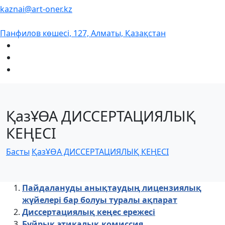
kaznai@art-oner.kz
Панфилов көшесі, 127, Алматы, Қазақстан
ҚазҰӨА ДИССЕРТАЦИЯЛЫҚ
КЕҢЕСІ
Басты
ҚазҰӨА ДИССЕРТАЦИЯЛЫҚ КЕҢЕСІ
Пайдалануды анықтаудың лицензиялық
жүйелері бар болуы туралы ақпарат
Диссертациялық кеңес ережесі
Бұйрық этикалық комиссия