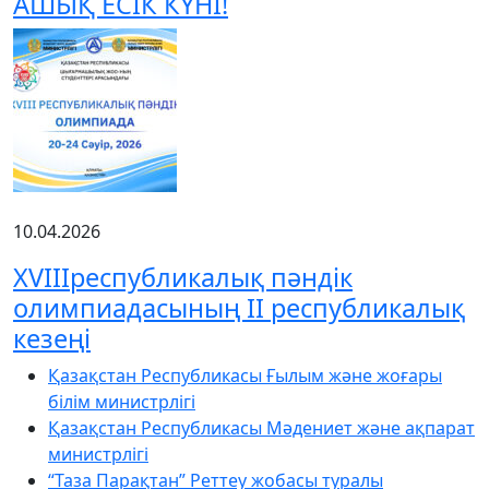
АШЫҚ ЕСІК КҮНІ!
10.04.2026
XVIIIреспубликалық пәндік
олимпиадасының ІІ республикалық
кезеңі
Қазақстан Республикасы Ғылым және жоғары
білім министрлігі
Қазақстан Республикасы Мәдениет және ақпарат
министрлігі
“Таза Парақтан” Реттеу жобасы туралы