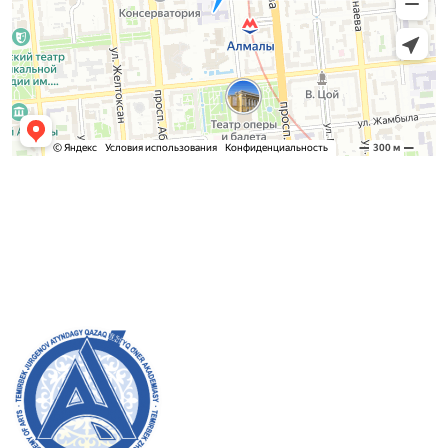
Қабылдау комиссиясы
БАКАЛАВРИАТ:
8 (727) 272-46-74
МАГИСТРАТУРА:
8 (727) 338-20-31