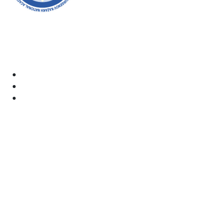
Академияның ресми сайтына қош келдіңіздер! Біз өз
жұмысымызда ашықтық, инклюзивтілік және қоғамға
деген ықпал жасауға ұмтыламыз. Сіздің қолдауыңыз
бен қатысуыңыз біз үшін өте маңызды.
Академия
Құжаттар
Электрондық пошта:
kaznai@art-oner.kz
Ректордың қабылдауы:
8 (727) 338-35-55
Қабылдау комиссиясы: