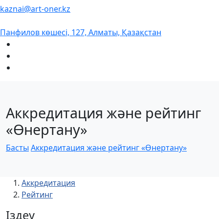
kaznai@art-oner.kz
Панфилов көшесі, 127, Алматы, Қазақстан
Аккредитация және рейтинг
«Өнертану»
Басты
Аккредитация және рейтинг «Өнертану»
Аккредитация
Рейтинг
Іздеу