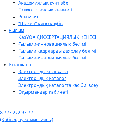
Академиялық күнтізбе
Психологиялық қызметі
Реквизит
“Шәкен” кино клубы
Ғылым
ҚазҰӨА ДИССЕРТАЦИЯЛЫҚ КЕҢЕСІ
Ғылыми-инновациялық бөлімі
Ғылыми кадрларды даярлау бөлімі
Ғылыми-инновациялық бөлімі
Кітапхана
Электронды кітапхана
Электрондық каталог
Электрондық каталогта кәсіби іздеу
Оқырмандар кабинеті
8 727 272 97 72
(Қабылдау комиссиясы)