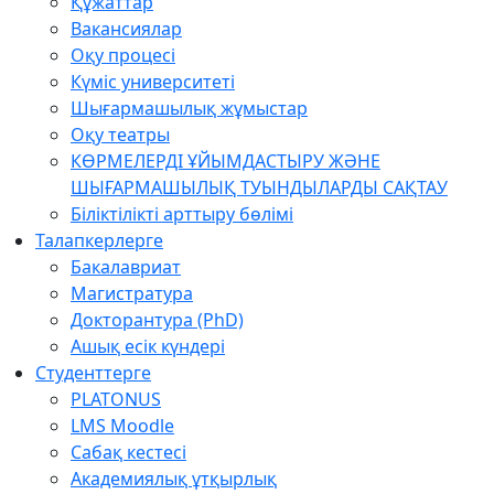
Құжаттар
Вакансиялар
Оқу процесі
Күміс университеті
Шығармашылық жұмыстар
Оқу театры
КӨРМЕЛЕРДІ ҰЙЫМДАСТЫРУ ЖӘНЕ
ШЫҒАРМАШЫЛЫҚ ТУЫНДЫЛАРДЫ САҚТАУ
Біліктілікті арттыру бөлімі
Талапкерлерге
Бакалавриат
Магистратура
Докторантура (PhD)
Ашық есік күндері
Студенттерге
PLATONUS
LMS Moodle
Сабақ кестесі
Академиялық ұтқырлық