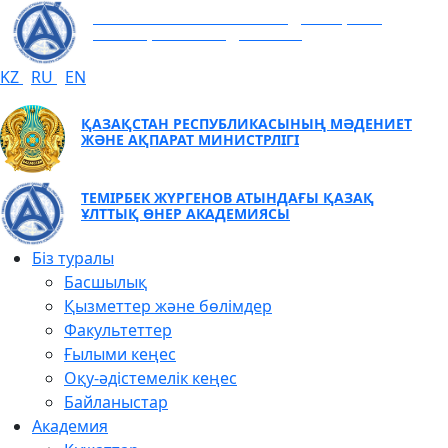
ТЕМІРБЕК ЖҮРГЕНОВ АТЫНДАҒЫ ҚАЗАҚ
ҰЛТТЫҚ ӨНЕР АКАДЕМИЯСЫ
KZ
RU
EN
ҚАЗАҚСТАН РЕСПУБЛИКАСЫНЫҢ МӘДЕНИЕТ
ЖӘНЕ АҚПАРАТ МИНИСТРЛІГІ
ТЕМІРБЕК ЖҮРГЕНОВ АТЫНДАҒЫ ҚАЗАҚ
ҰЛТТЫҚ ӨНЕР АКАДЕМИЯСЫ
Біз туралы
Басшылық
Қызметтер және бөлімдер
Факультеттер
Ғылыми кеңес
Оқу-әдістемелік кеңес
Байланыстар
Академия