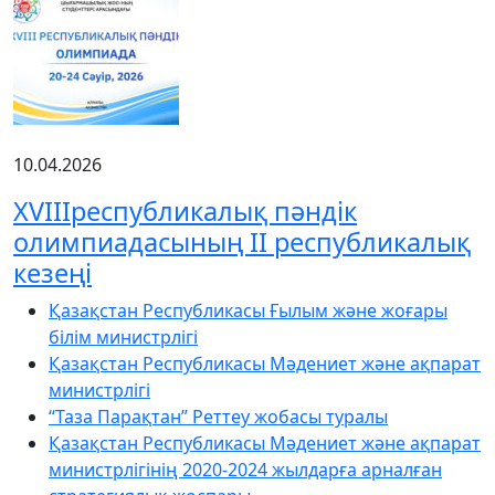
10.04.2026
XVIIIреспубликалық пәндік
олимпиадасының ІІ республикалық
кезеңі
Қазақстан Республикасы Ғылым және жоғары
білім министрлігі
Қазақстан Республикасы Мәдениет және ақпарат
министрлігі
“Таза Парақтан” Реттеу жобасы туралы
Қазақстан Республикасы Мәдениет және ақпарат
министрлігінің 2020-2024 жылдарға арналған