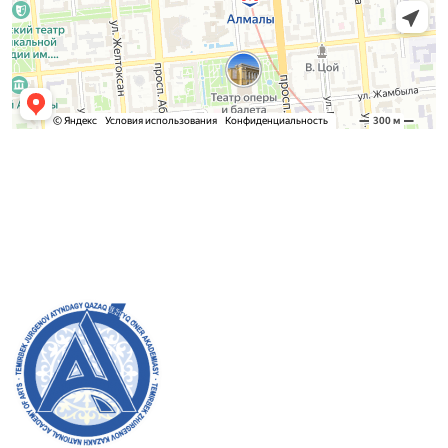
Қабылдау комиссиясы
БАКАЛАВРИАТ:
8 (727) 272-46-74
МАГИСТРАТУРА:
8 (727) 338-20-31