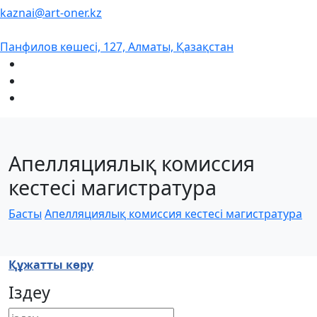
kaznai@art-oner.kz
Панфилов көшесі, 127, Алматы, Қазақстан
Апелляциялық комиссия
кестесі магистратура
Басты
Апелляциялық комиссия кестесі магистратура
Құжатты көру
Іздеу