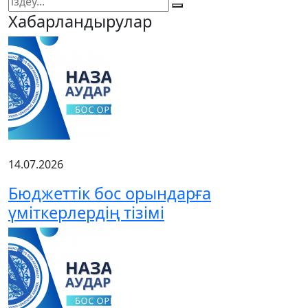
Хабарландырулар
14.07.2026
Бюджеттік бос орындарға
үміткерлердің тізімі