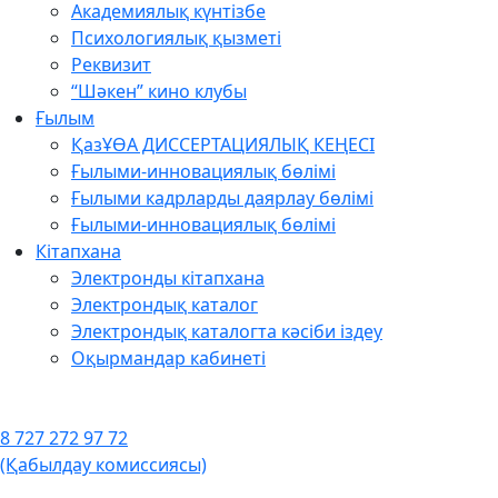
Академиялық күнтізбе
Психологиялық қызметі
Реквизит
“Шәкен” кино клубы
Ғылым
ҚазҰӨА ДИССЕРТАЦИЯЛЫҚ КЕҢЕСІ
Ғылыми-инновациялық бөлімі
Ғылыми кадрларды даярлау бөлімі
Ғылыми-инновациялық бөлімі
Кітапхана
Электронды кітапхана
Электрондық каталог
Электрондық каталогта кәсіби іздеу
Оқырмандар кабинеті
8 727 272 97 72
(Қабылдау комиссиясы)