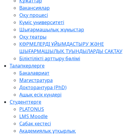
Құжаттар
Вакансиялар
Оқу процесі
Күміс университеті
Шығармашылық жұмыстар
Оқу театры
КӨРМЕЛЕРДІ ҰЙЫМДАСТЫРУ ЖӘНЕ
ШЫҒАРМАШЫЛЫҚ ТУЫНДЫЛАРДЫ САҚТАУ
Біліктілікті арттыру бөлімі
Талапкерлерге
Бакалавриат
Магистратура
Докторантура (PhD)
Ашық есік күндері
Студенттерге
PLATONUS
LMS Moodle
Сабақ кестесі
Академиялық ұтқырлық