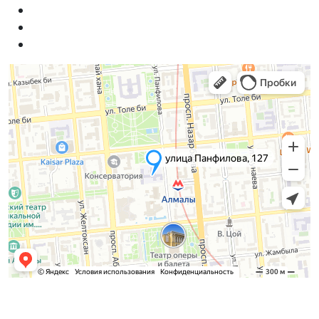
Қабылдау комиссиясы
БАКАЛАВРИАТ: