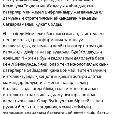
Кемелұлы Тоқаевтың Жолдауы жаһандық сын-
қатерлер мен жедел цифрландыру жағдайында ел
дамуының стратегиясын айқындаған маңызды
бағдарламалық құжат болды.
Өз сөзінде Мемлекет басшысы жасанды интеллект
пен цифрлық трансформация заманауи
қазақстандық қоғамның келбетін өзгертіп жатқан
қарқынды дәуірге назар аударды. Бұл Жолдаудың
ерекшелігі – жаңа буын кадрларын даярлауға баса
көңіл бөлінуінде. Яғни, олар тек технологиялық сын-
қатерлерге бейімделіп қана қоймай, ертеңгі күннің
интеллектуалдық кеңістігін қалыптастыра алатын
мамандар болуы тиіс. Негізгі назар – елдің
болашағында, онда білім, ғылым және жасанды
интеллект стратегиялық даму векторы ретінде
қарастырылады. Олар бүгін ұлттық бірегейлік пен
рухани бірліктің, сондай-ақ мемлекетіміздің
жаһандық аренадағы бәсекеге қабілеттілігінің басты