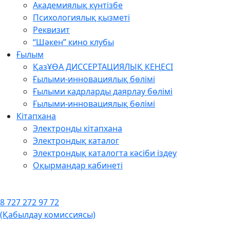
Академиялық күнтізбе
Психологиялық қызметі
Реквизит
“Шәкен” кино клубы
Ғылым
ҚазҰӨА ДИССЕРТАЦИЯЛЫҚ КЕҢЕСІ
Ғылыми-инновациялық бөлімі
Ғылыми кадрларды даярлау бөлімі
Ғылыми-инновациялық бөлімі
Кітапхана
Электронды кітапхана
Электрондық каталог
Электрондық каталогта кәсіби іздеу
Оқырмандар кабинеті
8 727 272 97 72
(Қабылдау комиссиясы)