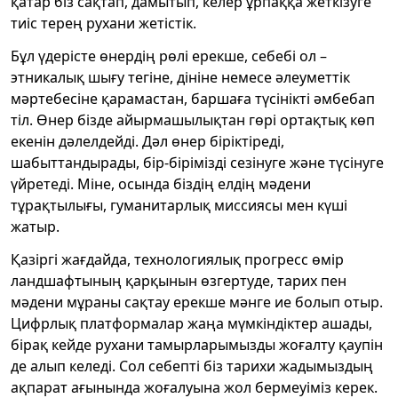
қатар біз сақтап, дамытып, келер ұрпаққа жеткізуге
тиіс терең рухани жетістік.
Бұл үдерісте өнердің рөлі ерекше, себебі ол –
этникалық шығу тегіне, дініне немесе әлеуметтік
мәртебесіне қарамастан, баршаға түсінікті әмбебап
тіл. Өнер бізде айырмашылықтан гөрі ортақтық көп
екенін дәлелдейді. Дәл өнер біріктіреді,
шабыттандырады, бір-бірімізді сезінуге және түсінуге
үйретеді. Міне, осында біздің елдің мәдени
тұрақтылығы, гуманитарлық миссиясы мен күші
жатыр.
Қазіргі жағдайда, технологиялық прогресс өмір
ландшафтының қарқынын өзгертуде, тарих пен
мәдени мұраны сақтау ерекше мәнге ие болып отыр.
Цифрлық платформалар жаңа мүмкіндіктер ашады,
бірақ кейде рухани тамырларымызды жоғалту қаупін
де алып келеді. Сол себепті біз тарихи жадымыздың
ақпарат ағынында жоғалуына жол бермеуіміз керек.