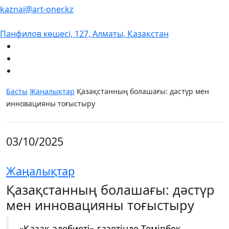
kaznai@art-oner.kz
Панфилов көшесі, 127, Алматы, Қазақстан
Басты
Жаңалықтар
Қазақстанның болашағы: дәстүр мен
инновацияны тоғыстыру
03/10/2025
Жаңалықтар
Қазақстанның болашағы: дәстүр
мен инновацияны тоғыстыру
«Қазақ әдебиеті» газетінде Темірбек