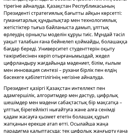
тірегіне айналуда. Қазақстан Республикасының
Президенті стратегиялық бағытты айқын көрсетті:
гуманитарлық құндылықтар мен технологиялық
жетістіктер тығыз байланыста дамып, ұлттық
өрлеудің орнықты моделін құруы тиіс. Мұндай тәсіл
уақыт талабын ғана бейнелеп қоймайды, болашаққа
бағдар береді. Университет студенттерін оқыту
тәжірибесінен көріп отырғанымыздай, жедел
цифрландыру жағдайында мәдениет, білім, ғылым
мен инновация синтезі – рухани бірлік пен елдің
бәсекеге қабілеттілігінің негізіне айналуда.
Президент қазіргі Қазақстан интеллект пен
адамгершілік, алгоритмдер мен дәстүр, цифрлық
шешімдер мен мәдени сабақтастық бір мақсатқа –
ұлттық бірегейлікті нығайтуға және алға сенімді
қадам жасауға қызмет ететін болашақ құрып
жатқанын ерекше атап өтті. Осылайша жаңа
парадигма қалыптасуда: тек цифрлық жаңғырту ғана