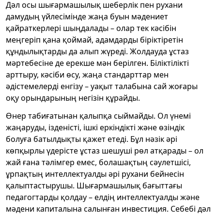
Дәл осы шығармашылық шеберлік пен рухани
дамудың үйлесімінде жаңа буын мәдениет
қайраткерлері шыңдалады – олар тек кәсібін
меңгеріп қана қоймай, адамдарды біріктіретін
құндылықтарды да алып жүреді. Жолдауда ұстаз
мәртебесіне де ерекше мән берілген. Біліктілікті
арттыру, кәсіби өсу, жаңа стандарттар мен
әдістемелерді енгізу – уақыт талабына сай жоғары
оқу орындарының негізін құрайды.
Өнер табиғатынан қалыпқа сыймайды. Ол үнемі
жаңаруды, ізденісті, ішкі еркіндікті және өзіндік
болуға батылдықты қажет етеді. Бұл нәзік әрі
көпқырлы үдерісте ұстаз шешуші рөл атқарады – ол
жай ғана тәлімгер емес, болашақтың сәулетшісі,
ұрпақтың интеллектуалды әрі рухани бейнесін
қалыптастырушы. Шығармашылық бағыттағы
педагогтарды қолдау – елдің интеллектуалды және
мәдени капиталына салынған инвестиция. Себебі дәл