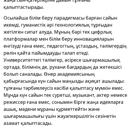
қалыптастырады.
Осылайша білім беру парадигмасы барған сайын
икемді, гуманистік әрі технологиялық тұрғыдан
жетілген сипат алуда. Мұның бәрі тек цифрлық
платформалар мен білім беру инновацияларын
енгізуді ғана емес, педагогтың, ұстаздың, тәлімгердің
рөлін қайта пайымдауды талап етеді.
Университеттегі тәлімгер, әсіресе шығармашылық
ортада, білімнің де, рухани бағдардың да жетекшісі
болып саналады. Өнер академиясының
қабырғасында күн сайын маңызды ақиқат ашылады:
тұлғаны тәрбиелеусіз кәсіби қалыптасу мүмкін емес.
Мұнда күн сайын тек суретші, музыкант, актер немесе
режиссер ғана емес, сонымен бірге жаңа идеяларға
ашық, мәдени мұраны құрметтейтін және
шығармашылығы үшін жауапкершілігін сезінетін
азамат қалыптасады.