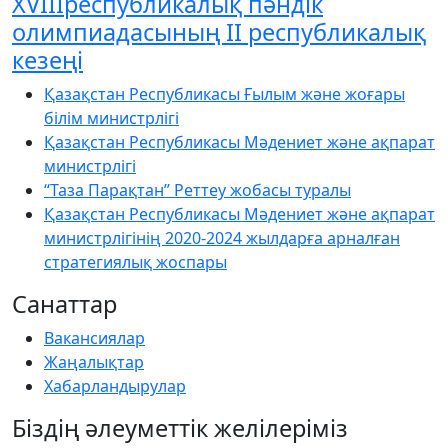
XVIIIреспубликалық пәндік
олимпиадасының ІІ республикалық
кезеңі
Қазақстан Республикасы Ғылым және жоғары
білім министрлігі
Қазақстан Республикасы Мәдениет және ақпарат
министрлігі
“Таза Парақтан” Реттеу жобасы туралы
Қазақстан Республикасы Мәдениет және ақпарат
министрлігінің 2020-2024 жылдарға арналған
стратегиялық жоспары
Санаттар
Вакансиялар
Жаңалықтар
Хабарландырулар
Біздің әлеуметтік желілеріміз