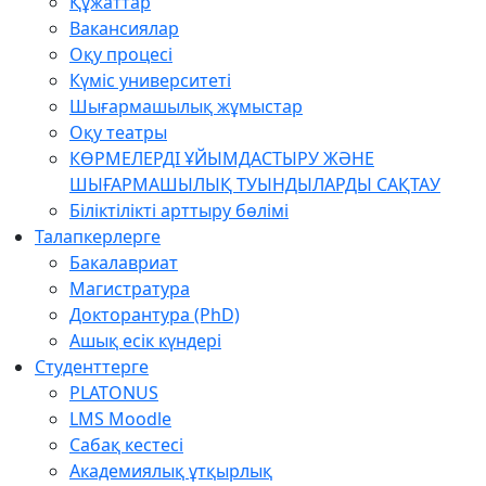
Құжаттар
Вакансиялар
Оқу процесі
Күміс университеті
Шығармашылық жұмыстар
Оқу театры
КӨРМЕЛЕРДІ ҰЙЫМДАСТЫРУ ЖӘНЕ
ШЫҒАРМАШЫЛЫҚ ТУЫНДЫЛАРДЫ САҚТАУ
Біліктілікті арттыру бөлімі
Талапкерлерге
Бакалавриат
Магистратура
Докторантура (PhD)
Ашық есік күндері
Студенттерге
PLATONUS
LMS Moodle
Сабақ кестесі
Академиялық ұтқырлық