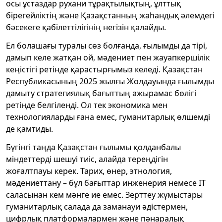
осы ұстаздар рухани тұрақтылықтың, ұлттық
бірегейліктің және Қазақстанның жаһандық әлемдегі
бәсекеге қабілеттілігінің негізін қалайды.
Ел болашағы туралы сөз болғанда, ғылымды да тірі,
дамып келе жатқан ой, мәдениет пен жауапкершілік
кеңістігі ретінде қарастырғымыз келеді. Қазақстан
Республикасының 2025 жылғы Жолдауында ғылымды
дамыту стратегиялық бағыттың ажырамас бөлігі
ретінде белгіленді. Ол тек экономика мен
технологияларды ғана емес, гуманитарлық өлшемді
де қамтиды.
Бүгінгі таңда Қазақстан ғылымы қолданбалы
міндеттерді шешуі тиіс, алайда тереңдігін
жоғалтпауы керек. Тарих, өнер, этнология,
мәдениеттану – бұл бағыттар инженерия немесе IT
саласынан кем мәнге ие емес. Зерттеу жұмыстары
гуманитарлық салада да заманауи әдістермен,
цифрлық платформалармен және пәнаралық