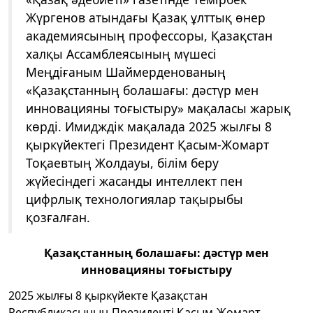
Жүргенов атындағы Қазақ ұлттық өнер
академиясының профессоры, Қазақстан
халқы Ассамблеясының мүшесі
Меңдіғаным Шаймерденованың
«Қазақстанның болашағы: дәстүр мен
инновацияны тоғыстыру» мақаласы жарық
көрді. Имидждік мақалада 2025 жылғы 8
қыркүйектегі Президент Қасым-Жомарт
Тоқаевтың Жолдауы, білім беру
жүйесіндегі жасанды интеллект пен
цифрлық технологиялар тақырыбы
қозғалған.
Қазақстанның болашағы: дәстүр мен
инновацияны тоғыстыру
2025 жылғы 8 қыркүйекте Қазақстан
Республикасының Президенті Қасым-Жомарт