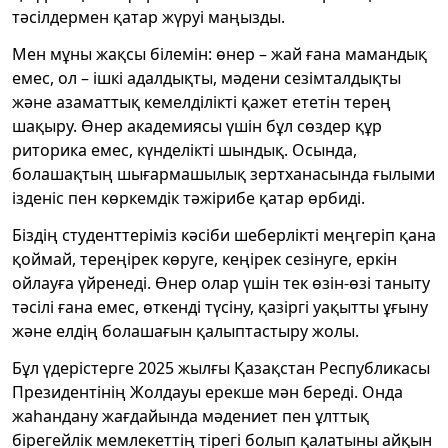
тәсілдермен қатар жүруі маңызды.
Мен мұны жақсы білемін: өнер – жай ғана мамандық
емес, ол – ішкі адалдықты, мәдени сезімталдықты
және азаматтық кемелділікті қажет ететін терең
шақыру. Өнер академиясы үшін бұл сөздер құр
риторика емес, күнделікті шындық. Осында,
болашақтың шығармашылық зертханасында ғылыми
ізденіс пен көркемдік тәжірибе қатар өрбиді.
Біздің студенттеріміз кәсіби шеберлікті меңгеріп қана
қоймай, тереңірек көруге, кеңірек сезінуге, еркін
ойлауға үйренеді. Өнер олар үшін тек өзін-өзі таныту
тәсілі ғана емес, өткенді түсіну, қазіргі уақытты ұғыну
және елдің болашағын қалыптастыру жолы.
Бұл үдерістерге 2025 жылғы Қазақстан Республикасы
Президентінің Жолдауы ерекше мән береді. Онда
жаһандану жағдайында мәдениет пен ұлттық
бірегейлік мемлекеттің тірегі болып қалатыны айқын