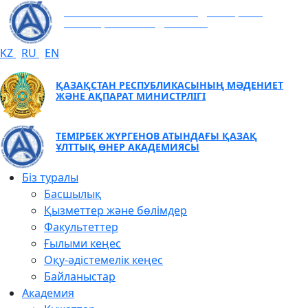
ТЕМІРБЕК ЖҮРГЕНОВ АТЫНДАҒЫ ҚАЗАҚ
ҰЛТТЫҚ ӨНЕР АКАДЕМИЯСЫ
KZ
RU
EN
ҚАЗАҚСТАН РЕСПУБЛИКАСЫНЫҢ МӘДЕНИЕТ
ЖӘНЕ АҚПАРАТ МИНИСТРЛІГІ
ТЕМІРБЕК ЖҮРГЕНОВ АТЫНДАҒЫ ҚАЗАҚ
ҰЛТТЫҚ ӨНЕР АКАДЕМИЯСЫ
Біз туралы
Басшылық
Қызметтер және бөлімдер
Факультеттер
Ғылыми кеңес
Оқу-әдістемелік кеңес
Байланыстар
Академия