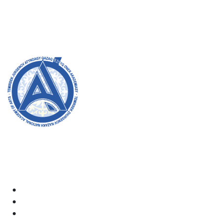
8 (727) 272-46-74
МАГИСТРАТУРА:
8 (727) 338-20-31
Академияның ресми сайтына қош келдіңіздер! Біз өз
жұмысымызда ашықтық, инклюзивтілік және қоғамға
деген ықпал жасауға ұмтыламыз. Сіздің қолдауыңыз
бен қатысуыңыз біз үшін өте маңызды.