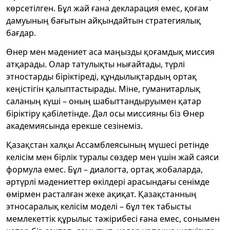
көрсетілген. Бұл жай ғана декларация емес, қоғам
дамуының бағытын айқындайтын стратегиялық
бағдар.
Өнер мен мәдениет аса маңызды қоғамдық миссия
атқарады. Олар татулықты нығайтады, түрлі
этностарды біріктіреді, құндылықтардың ортақ
кеңістігін қалыптастырады. Міне, гуманитарлық
саланың күші – оның шабыттандыруымен қатар
біріктіру қабілетінде. Дәл осы миссияны біз Өнер
академиясында ерекше сезінеміз.
Қазақстан халқы Ассамблеясының мүшесі ретінде
келісім мен бірлік туралы сөздер мен үшін жай саяси
формула емес. Бұл – диалогта, ортақ жобаларда,
әртүрлі мәдениеттер өкілдері арасындағы сенімде
өмірмен расталған жеке ақиқат. Қазақстанның
этносаралық келісім моделі – бұл тек табысты
мемлекеттік құрылыс тәжірибесі ғана емес, сонымен