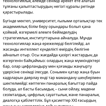
технологиялық әлемде сенімді әрекет ете алатын
тұлғаны қалыптастырудың негізгі құралы ретінде
қарастырылады.
Бүгінде мектеп, университет, ғылыми орталықтар тек
академиялық білім беру орындары болып қана
қоймай, өзгермелі әлемге бейімделудің
стратегиялық институттарына айналуда. Мұнда
технологиялар жаңа ережелерді белгілейді, ал
жасанды интеллект күнделікті өмірдің бөлігіне
айналып отыр. Осы жағдайда қазіргі жастардың да
өзгергенін байқаймыз: олардың жаңа мүмкіндіктері
бар, олар цифрландыру мен қоғамды жаңғырту
үдерісіне сенімді ілесуде. Сонымен қатар жаңа буын
кадрларын даярлау енді тар мамандану шеңберімен
шектелмейді: көптеген пәнаралық бағыттар пайда
болуда, ал басты басымдық – сыни ойлау, мәдени
сезімталдық, цифрлық сауаттылық және пәнаралық
диалогқа қабілеттілік. Бұл қасиеттер ХХІ ғасырдың
жаңа сын-қатерлеріне дайын тұлғаны