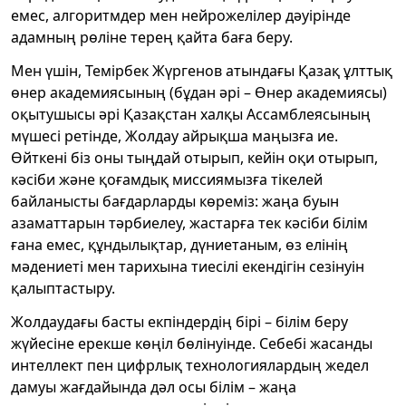
емес, алгоритмдер мен нейрожелілер дәуірінде
адамның рөліне терең қайта баға беру.
Мен үшін, Темірбек Жүргенов атындағы Қазақ ұлттық
өнер академиясының (бұдан әрі – Өнер академиясы)
оқытушысы әрі Қазақстан халқы Ассамблеясының
мүшесі ретінде, Жолдау айрықша маңызға ие.
Өйткені біз оны тыңдай отырып, кейін оқи отырып,
кәсіби және қоғамдық миссиямызға тікелей
байланысты бағдарларды көреміз: жаңа буын
азаматтарын тәрбиелеу, жастарға тек кәсіби білім
ғана емес, құндылықтар, дүниетаным, өз елінің
мәдениеті мен тарихына тиесілі екендігін сезінуін
қалыптастыру.
Жолдаудағы басты екпіндердің бірі – білім беру
жүйесіне ерекше көңіл бөлінуінде. Себебі жасанды
интеллект пен цифрлық технологиялардың жедел
дамуы жағдайында дәл осы білім – жаңа