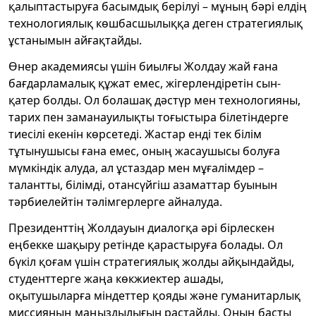
қалыптастыруға басымдық берілуі – мұның бәрі елдің
технологиялық көшбасшылыққа деген стратегиялық
ұстанымын айғақтайды.
Өнер академиясы үшін биылғы Жолдау жай ғана
бағдарламалық құжат емес, жігерлендіретін сын-
қатер болды. Ол болашақ дәстүр мен технологияны,
тарих пен заманауилықты тоғыстыра білетіндерге
тиесілі екенін көрсетеді. Жастар енді тек білім
тұтынушысы ғана емес, оның жасаушысы болуға
мүмкіндік алуда, ал ұстаздар мен мұғалімдер –
талантты, білімді, отансүйгіш азаматтар буынын
тәрбиелейтін тәлімгерлерге айналуда.
Президенттің Жолдауын диалогқа әрі бірлескен
еңбекке шақыру ретінде қарастыруға болады. Ол
бүкіл қоғам үшін стратегиялық жолды айқындайды,
студенттерге жаңа көкжиектер ашады,
оқытушыларға міндеттер қояды және гуманитарлық
миссияның маңыздылығын растайды. Оның басты