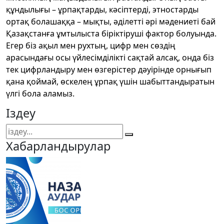
құндылығы – ұрпақтарды, кәсіптерді, этностарды
ортақ болашаққа – мықты, әділетті әрі мәдениеті бай
Қазақстанға ұмтылыста біріктіруші фактор болуында.
Егер біз ақыл мен рухтың, цифр мен сөздің
арасындағы осы үйлесімділікті сақтай алсақ, онда біз
тек цифрландыру мен өзгерістер дәуірінде орнығып
қана қоймай, өскелең ұрпақ үшін шабыттандыратын
үлгі бола аламыз.
Іздеу
Хабарландырулар