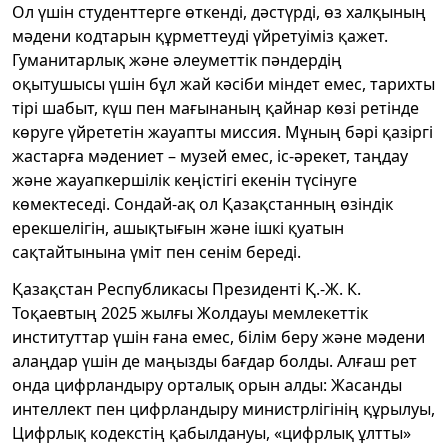
Ол үшін студенттерге өткенді, дәстүрді, өз халқының
мәдени кодтарын құрметтеуді үйретуіміз қажет.
Гуманитарлық және әлеуметтік пәндердің
оқытушысы үшін бұл жай кәсіби міндет емес, тарихты
тірі шабыт, күш пен мағынаның қайнар көзі ретінде
көруге үйрететін жауапты миссия. Мұның бәрі қазіргі
жастарға мәдениет – музей емес, іс-әрекет, таңдау
және жауапкершілік кеңістігі екенін түсінуге
көмектеседі. Сондай-ақ ол Қазақстанның өзіндік
ерекшелігін, ашықтығын және ішкі қуатын
сақтайтынына үміт пен сенім береді.
Қазақстан Республикасы Президенті Қ.-Ж. К.
Тоқаевтың 2025 жылғы Жолдауы мемлекеттік
институттар үшін ғана емес, білім беру және мәдени
алаңдар үшін де маңызды бағдар болды. Алғаш рет
онда цифрландыру орталық орын алды: Жасанды
интеллект пен цифрландыру министрлігінің құрылуы,
Цифрлық кодекстің қабылдануы, «цифрлық ұлтты»