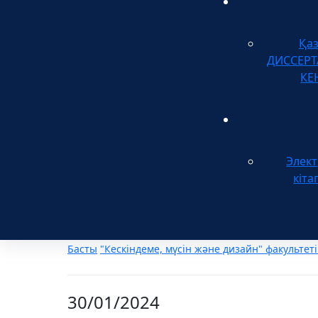
Қа
ДИССЕР
КЕ
Элек
кіта
Басты
"Кескіндеме, мүсін және дизайн" факультеті
30/01/2024