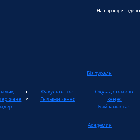
Нашар көретіндерг
Қ
Біз туралы
шылық
Факультеттер
Оқу-әдістемелік
тер және
Ғылыми кеңес
кеңес
імдер
Байланыстар
Академия