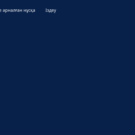
е арналған нұсқа
Іздеу