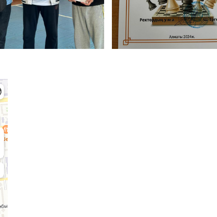
Қабылдау комиссиясы
БАКАЛАВРИАТ:
М
8 (727) 272-46-74
8 