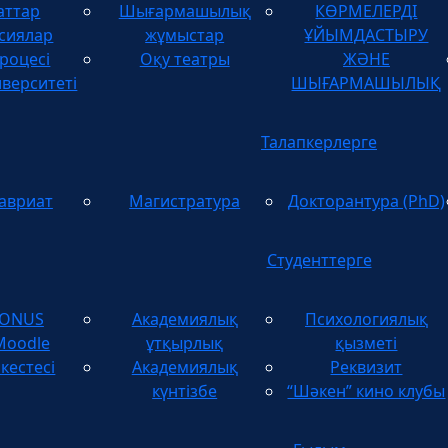
аттар
Шығармашылық
КӨРМЕЛЕРДІ
ТУЫНДЫЛАРДЫ
сиялар
жұмыстар
ҰЙЫМДАСТЫРУ
роцесі
Оқу театры
ЖӘНЕ
иверситеті
ШЫҒАРМАШЫЛЫҚ
Талапкерлерге
авриат
Магистратура
Докторантура (PhD)
Студенттерге
TONUS
Академиялық
Психологиялық
Moodle
ұтқырлық
қызметі
кестесі
Академиялық
Реквизит
күнтізбе
“Шәкен” кино клубы