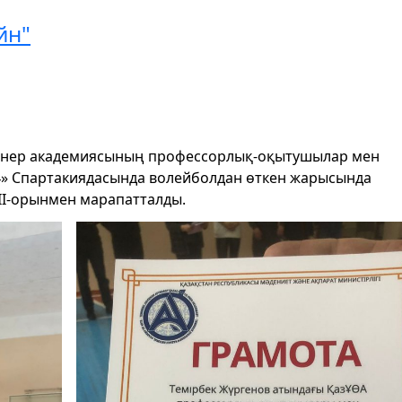
йн"
 өнер академиясының профессорлық-оқытушылар мен
4» Спартакиядасында волейболдан өткен жарысында
і ІІ-орынмен марапатталды.