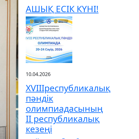
АШЫҚ ЕСІК КҮНІ!
10.04.2026
XVIIIреспубликалық
пәндік
олимпиадасының
ІІ республикалық
кезеңі