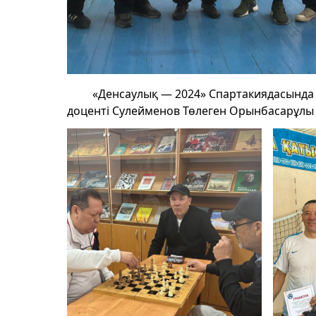
«Денсаулық — 2024» Спартакиядасында ш
доценті Сулейменов Төлеген Орынбасарұл