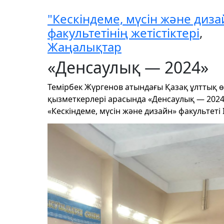
"Кескіндеме, мүсін және диза
факультетінің жетістіктері
,
Жаңалықтар
«Денсаулық — 2024»
Темірбек Жүргенов атындағы Қазақ ұлттық
қызметкерлері арасында «Денсаулық — 202
«Кескіндеме, мүсін және дизайн» факультет