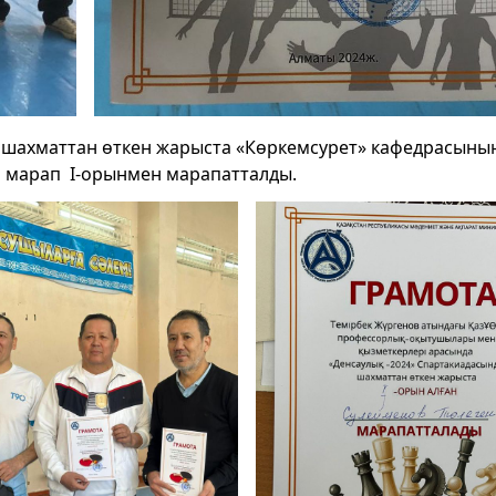
ахматтан өткен жарыста «Көркемсурет» кафедрасыны
ы марап І-орынмен марапатталды.