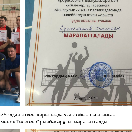
ейболдан өткен жарысында үздік ойыншы атанған
йменов Төлеген Орынбасарұлы марапатталды.