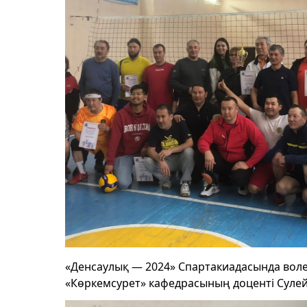
«Денсаулық — 2024» Спартакиадасында вол
«Көркемсурет» кафедрасының доценті Суле