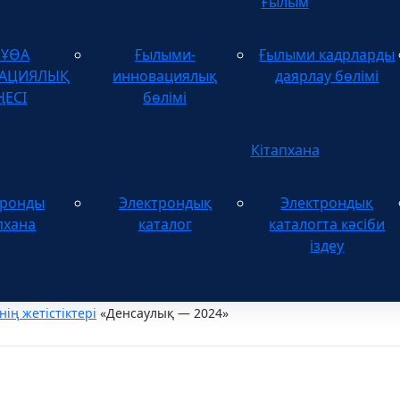
Ғылым
зҰӨА
Ғылыми-
Ғылыми кадрларды
ТАЦИЯЛЫҚ
инновациялық
даярлау бөлімі
ҢЕСІ
бөлімі
Кітапхана
тронды
Электрондық
Электрондық
пхана
каталог
каталогта кәсіби
іздеу
нің жетістіктері
«Денсаулық — 2024»