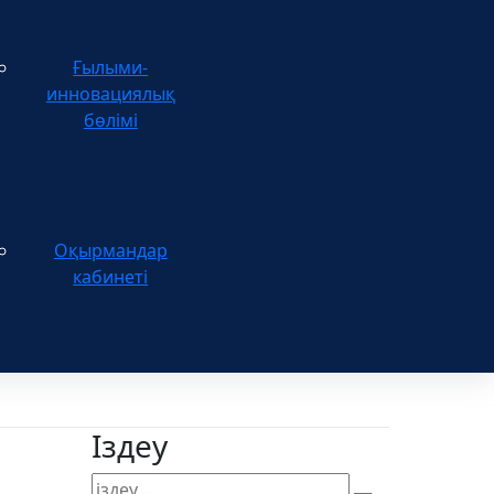
Ғылыми-
инновациялық
бөлімі
Оқырмандар
кабинеті
Іздеу