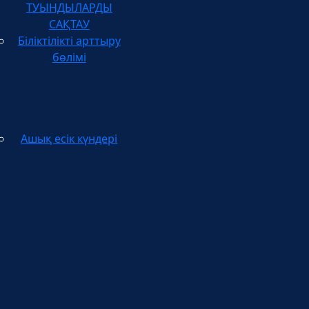
САҚТАУ
Біліктілікті арттыру
бөлімі
Ашық есік күндері