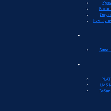
Құж
Вакан
Оқу п
Күміс ун
Бакал
PLA
LMS 
Сабақ 