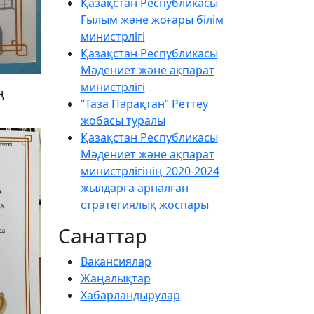
Қазақстан Республикасы
Ғылым және жоғары білім
министрлігі
Қазақстан Республикасы
Мәдениет және ақпарат
министрлігі
ң
“Таза Парақтан” Реттеу
жобасы туралы
Қазақстан Республикасы
Мәдениет және ақпарат
министрлігінің 2020-2024
жылдарға арналған
стратегиялық жоспары
Санаттар
Вакансиялар
Жаңалықтар
Хабарландырулар