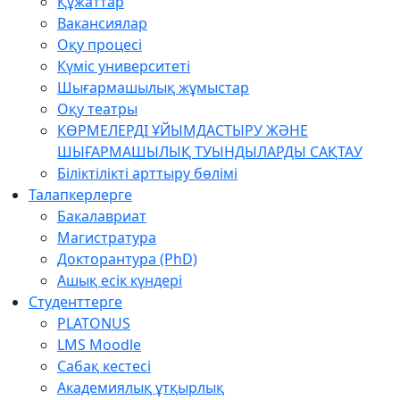
Құжаттар
Вакансиялар
Оқу процесі
Күміс университеті
Шығармашылық жұмыстар
Оқу театры
КӨРМЕЛЕРДІ ҰЙЫМДАСТЫРУ ЖӘНЕ
ШЫҒАРМАШЫЛЫҚ ТУЫНДЫЛАРДЫ САҚТАУ
Біліктілікті арттыру бөлімі
Талапкерлерге
Бакалавриат
Магистратура
Докторантура (PhD)
Ашық есік күндері
Студенттерге
PLATONUS
LMS Moodle
Сабақ кестесі
Академиялық ұтқырлық