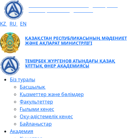
ТЕМІРБЕК ЖҮРГЕНОВ АТЫНДАҒЫ ҚАЗАҚ
ҰЛТТЫҚ ӨНЕР АКАДЕМИЯСЫ
KZ
RU
EN
ҚАЗАҚСТАН РЕСПУБЛИКАСЫНЫҢ МӘДЕНИЕТ
ЖӘНЕ АҚПАРАТ МИНИСТРЛІГІ
ТЕМІРБЕК ЖҮРГЕНОВ АТЫНДАҒЫ ҚАЗАҚ
ҰЛТТЫҚ ӨНЕР АКАДЕМИЯСЫ
Біз туралы
Басшылық
Қызметтер және бөлімдер
Факультеттер
Ғылыми кеңес
Оқу-әдістемелік кеңес
Байланыстар
Академия