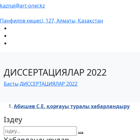
kaznai@art-oner.kz
Панфилов көшесі, 127, Алматы, Қазақстан
ДИССЕРТАЦИЯЛАР 2022
Басты
ДИССЕРТАЦИЯЛАР 2022
Абишев С.Е. қорғауы туралы хабарландыру
Іздеу
Хабарландырулар