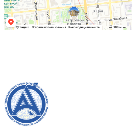
Қабылдау комиссиясы
БАКАЛАВРИАТ:
8 (727) 272-46-74
МАГИСТРАТУРА:
8 (727) 338-20-31
Академияның ресми сайтына қош келдіңіздер! Біз өз