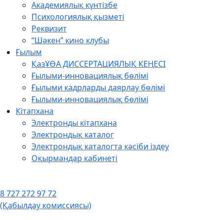
Академиялық күнтізбе
Психологиялық қызметі
Реквизит
“Шәкен” кино клубы
Ғылым
ҚазҰӨА ДИССЕРТАЦИЯЛЫҚ КЕҢЕСІ
Ғылыми-инновациялық бөлімі
Ғылыми кадрларды даярлау бөлімі
Ғылыми-инновациялық бөлімі
Кітапхана
Электронды кітапхана
Электрондық каталог
Электрондық каталогта кәсіби іздеу
Оқырмандар кабинеті
8 727 272 97 72
(Қабылдау комиссиясы)