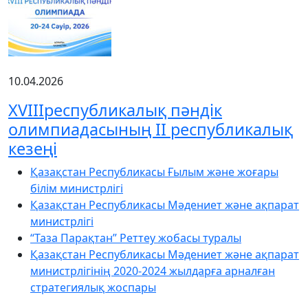
10.04.2026
XVIIIреспубликалық пәндік
олимпиадасының ІІ республикалық
кезеңі
Қазақстан Республикасы Ғылым және жоғары
білім министрлігі
Қазақстан Республикасы Мәдениет және ақпарат
министрлігі
“Таза Парақтан” Реттеу жобасы туралы
Қазақстан Республикасы Мәдениет және ақпарат
министрлігінің 2020-2024 жылдарға арналған
стратегиялық жоспары