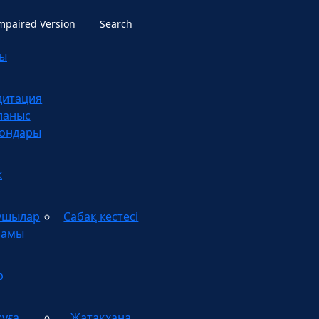
Impaired Version
Search
лы
дитация
ланыс
ондары
ж
ушылар
Сабақ кестесі
рамы
р
уға
Жатақхана