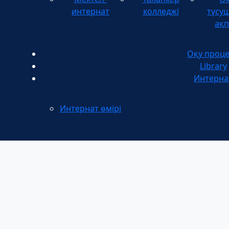
интернат
колледжі
түсуш
ақп
Оқу проце
Library
Интерна
Интернат өмірі