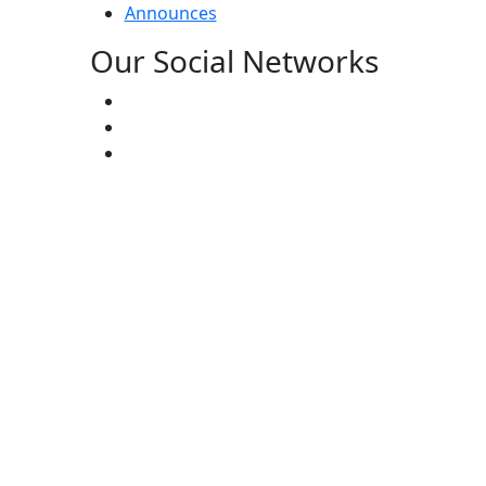
Announces
Our Social Networks
Email:
kaznai@art-oner.kz
Rector’s Office:
8 (727) 338-35-55
Press Office:
8 (727) 272-46-74