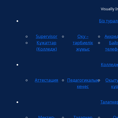
Visually 
Біз тура
Supervisor
Оқу –
Аккре
Құжаттар
тәрбиелік
Бай
(Колледж)
жұмыс
телеф
Коллед
Аттестация
Педагогикалық
Оқыт
кеңес
құ
Талапке
Мектеп-
Талапкер
Оқ