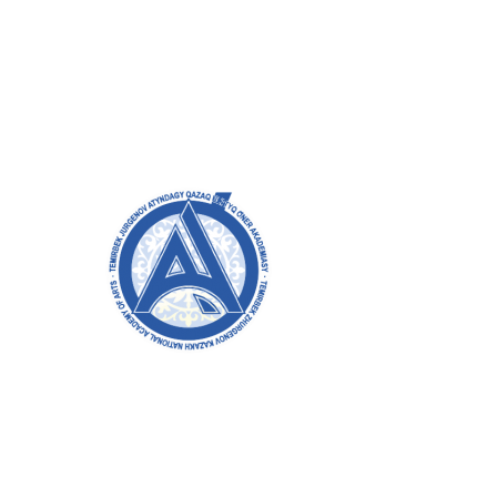
Aca
Welcome to the official website of
the academy! We strive for
transparency, inclusivity, and
making a positive impact on
society. Your support and