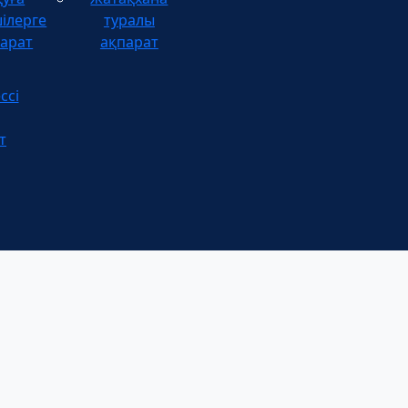
ілерге
туралы
арат
ақпарат
ссі
т