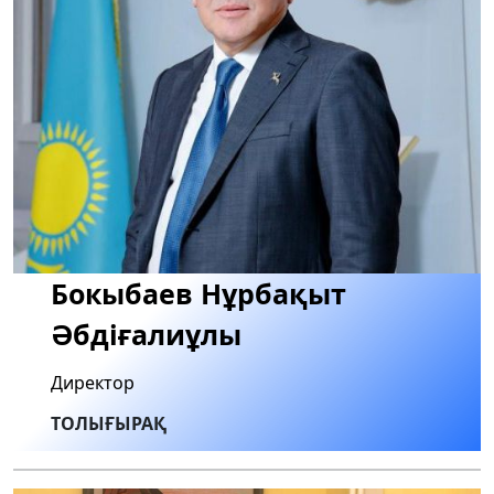
Бокыбаев Нұрбақыт
Әбдіғалиұлы
Директор
ТОЛЫҒЫРАҚ