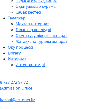
Педагогикалық кеңес
Оқытушылар құрамы
Сабақ кестесі
Талапкер
Мектеп-интернат
Талапкер колледжі
Оқуға түсушілерге ақпарат
Жатақхана туралы ақпарат
Оқу процессі
Library
Интернат
Интернат өмірі
8 727 272 97 72
(Admission Office)
kaznai@art-oner.kz