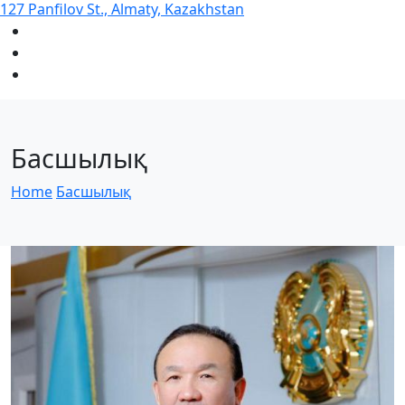
127 Panfilov St., Almaty, Kazakhstan
Басшылық
Home
Басшылық