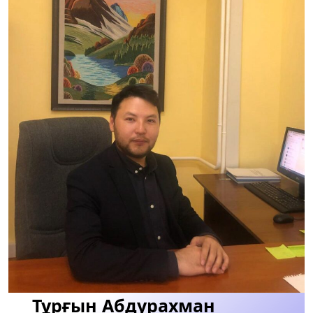
Тұрғын Абдурахман