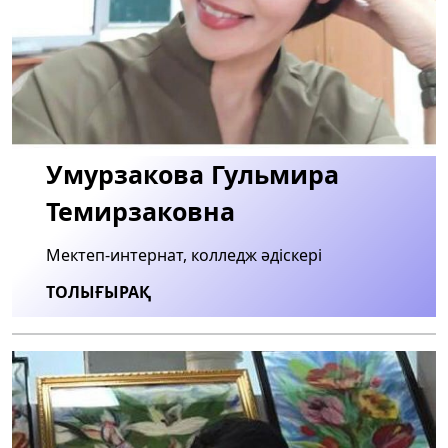
Умурзакова Гульмира
Темирзаковна
Мектеп-интернат, колледж әдіскері
ТОЛЫҒЫРАҚ