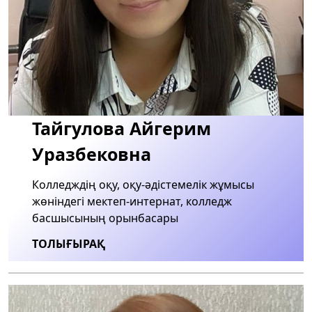
Тайгулова Айгерим
Уразбековна
Колледждің оқу, оқу-әдістемелік жұмысы
жөніндегі мектеп-интернат, колледж
басшысының орынбасары
ТОЛЫҒЫРАҚ