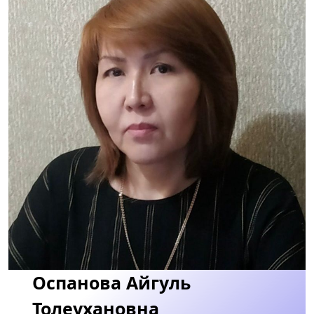
Оспанова Айгуль
Толеухановна