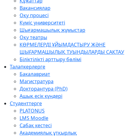
Құжаттар
Вакансиялар
Оқу процесі
Күміс университеті
Шығармашылық жұмыстар
Оқу театры
КӨРМЕЛЕРДІ ҰЙЫМДАСТЫРУ ЖӘНЕ
ШЫҒАРМАШЫЛЫҚ ТУЫНДЫЛАРДЫ САҚТАУ
Біліктілікті арттыру бөлімі
Талапкерлерге
Бакалавриат
Магистратура
Докторантура (PhD)
Ашық есік күндері
Студенттерге
PLATONUS
LMS Moodle
Сабақ кестесі
Академиялық ұтқырлық