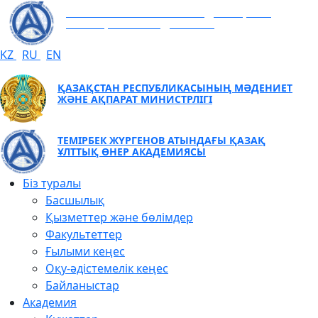
ТЕМІРБЕК ЖҮРГЕНОВ АТЫНДАҒЫ ҚАЗАҚ
ҰЛТТЫҚ ӨНЕР АКАДЕМИЯСЫ
KZ
RU
EN
ҚАЗАҚСТАН РЕСПУБЛИКАСЫНЫҢ МӘДЕНИЕТ
ЖӘНЕ АҚПАРАТ МИНИСТРЛІГІ
ТЕМІРБЕК ЖҮРГЕНОВ АТЫНДАҒЫ ҚАЗАҚ
ҰЛТТЫҚ ӨНЕР АКАДЕМИЯСЫ
Біз туралы
Басшылық
Қызметтер және бөлімдер
Факультеттер
Ғылыми кеңес
Оқу-әдістемелік кеңес
Байланыстар
Академия