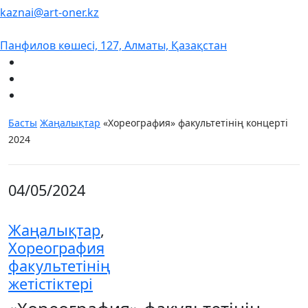
kaznai@art-oner.kz
Панфилов көшесі, 127, Алматы, Қазақстан
Басты
Жаңалықтар
«Хореография» факультетінің концерті
2024
04/05/2024
Жаңалықтар
,
Хореография
факультетінің
жетістіктері