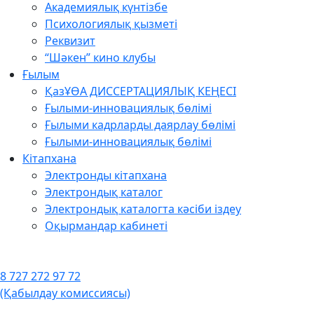
Академиялық күнтізбе
Психологиялық қызметі
Реквизит
“Шәкен” кино клубы
Ғылым
ҚазҰӨА ДИССЕРТАЦИЯЛЫҚ КЕҢЕСІ
Ғылыми-инновациялық бөлімі
Ғылыми кадрларды даярлау бөлімі
Ғылыми-инновациялық бөлімі
Кітапхана
Электронды кітапхана
Электрондық каталог
Электрондық каталогта кәсіби іздеу
Оқырмандар кабинеті
8 727 272 97 72
(Қабылдау комиссиясы)