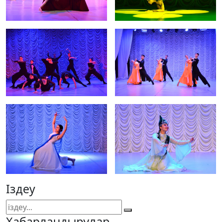
Іздеу
Хабарландырулар