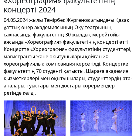
«Хореография» факультетінің
концерті 2024
04.05.2024 жылы Темірбек Жүргенов атындағы Қазақ
ұлттық өнер академиясының Оқу театрының
сахнасында факультеттің 30 жылдық мерейтойы
аясында «Хореография» факультетінің концерті өтті.
Концертте «Хореография» факультетінің студенттері,
магистранты және оқытушылары қойған 20
хореографиялық композиция көрсетілді. Концертке
факультеттің 70 студенті қатысты. Шараға академия
қызметкерлері мен оқытушылары, студенттердің ата-
аналары, туыстары мен достары көрермендер
ретінде келді.