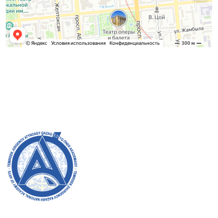
Қабылдау комиссиясы
БАКАЛАВРИАТ:
8 (727) 272-46-74
МАГИСТРАТУРА:
8 (727) 338-20-31
Академияның ресми сайтына қош келдіңіздер! Біз өз