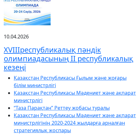
10.04.2026
XVIIIреспубликалық пәндік
олимпиадасының ІІ республикалық
кезеңі
Қазақстан Республикасы Ғылым және жоғары
білім министрлігі
Қазақстан Республикасы Мәдениет және ақпарат
министрлігі
“Таза Парақтан” Реттеу жобасы туралы
Қазақстан Республикасы Мәдениет және ақпарат
министрлігінің 2020-2024 жылдарға арналған
стратегиялық жоспары