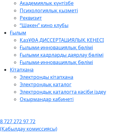
Академиялық күнтізбе
Психологиялық қызметі
Реквизит
“Шәкен” кино клубы
Ғылым
ҚазҰӨА ДИССЕРТАЦИЯЛЫҚ КЕҢЕСІ
Ғылыми-инновациялық бөлімі
Ғылыми кадрларды даярлау бөлімі
Ғылыми-инновациялық бөлімі
Кітапхана
Электронды кітапхана
Электрондық каталог
Электрондық каталогта кәсіби іздеу
Оқырмандар кабинеті
8 727 272 97 72
(Қабылдау комиссиясы)