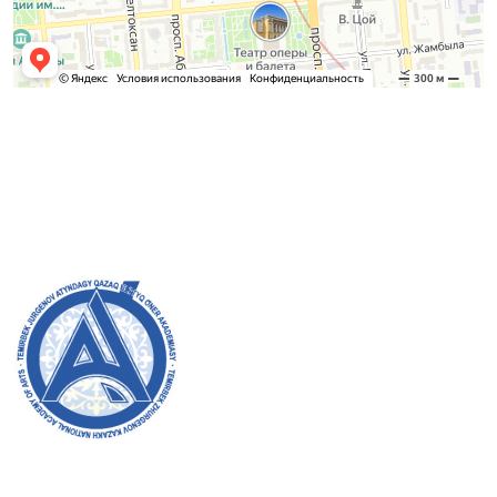
Қабылдау комиссиясы
БАКАЛАВРИАТ:
8 (727) 272-46-74
МАГИСТРАТУРА:
8 (727) 338-20-31
Академияның ресми сайтына қош келдіңіздер! Біз өз
жұмысымызда ашықтық, инклюзивтілік және қоғамға