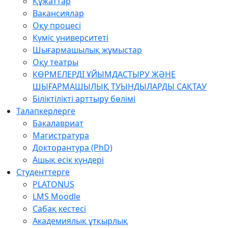
Құжаттар
Вакансиялар
Оқу процесі
Күміс университеті
Шығармашылық жұмыстар
Оқу театры
КӨРМЕЛЕРДІ ҰЙЫМДАСТЫРУ ЖӘНЕ
ШЫҒАРМАШЫЛЫҚ ТУЫНДЫЛАРДЫ САҚТАУ
Біліктілікті арттыру бөлімі
Талапкерлерге
Бакалавриат
Магистратура
Докторантура (PhD)
Ашық есік күндері
Студенттерге
PLATONUS
LMS Moodle
Сабақ кестесі
Академиялық ұтқырлық