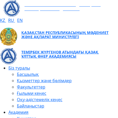
ТЕМІРБЕК ЖҮРГЕНОВ АТЫНДАҒЫ ҚАЗАҚ
ҰЛТТЫҚ ӨНЕР АКАДЕМИЯСЫ
KZ
RU
EN
ҚАЗАҚСТАН РЕСПУБЛИКАСЫНЫҢ МӘДЕНИЕТ
ЖӘНЕ АҚПАРАТ МИНИСТРЛІГІ
ТЕМІРБЕК ЖҮРГЕНОВ АТЫНДАҒЫ ҚАЗАҚ
ҰЛТТЫҚ ӨНЕР АКАДЕМИЯСЫ
Біз туралы
Басшылық
Қызметтер және бөлімдер
Факультеттер
Ғылыми кеңес
Оқу-әдістемелік кеңес
Байланыстар
Академия