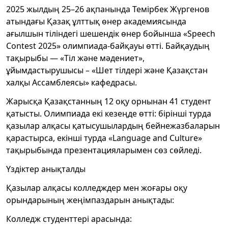
2025 жылдың 25–26 ақпанында Темірбек Жүргенов
атындағы Қазақ ұлттық өнер академиясында
ағылшын тіліндегі шешендік өнер бойынша «Speech
Contest 2025» олимпиада-байқауы өтті. Байқаудың
тақырыбы — «Тіл және мәдениет»,
ұйымдастырушысы – «Шет тілдері және Қазақстан
халқы Ассамблеясы» кафедрасы.
Жарысқа Қазақстанның 12 оқу орнынан 41 студент
қатысты. Олимпиада екі кезеңде өтті: бірінші турда
қазылар алқасы қатысушылардың бейнежазбаларын
қарастырса, екінші турда «Language and Culture»
тақырыбында презентацияларымен сөз сөйледі.
Үздіктер анықталды
Қазылар алқасы колледждер мен жоғары оқу
орындарының жеңімпаздарын анықтады:
Колледж студенттері арасында: