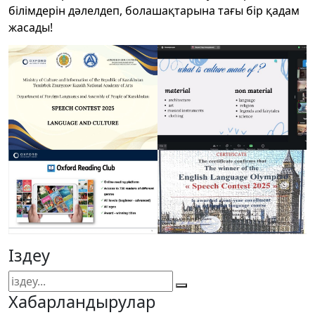
білімдерін дәлелдеп, болашақтарына тағы бір қадам
жасады!
Іздеу
Хабарландырулар