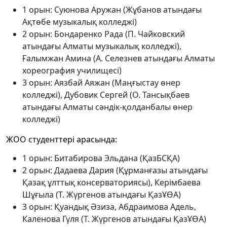
1 орын: Суюнова Аружан (Жұбанов атындағы
Ақтөбе музыкалық колледжі)
2 орын: Бондаренко Рада (П. Чайковский
атындағы Алматы музыкалық колледжі),
Ғалымжан Амина (А. Селезнев атындағы Алматы
хореография училищесі)
3 орын: Аязбай Аяжан (Маңғыстау өнер
колледжі), Дубовик Сергей (О. Тансықбаев
атындағы Алматы сәндік-қолданбалы өнер
колледжі)
ЖОО студенттері арасында:
1 орын: Битабирова Эльдана (ҚазБСҚА)
2 орын: Дадаева Дария (Құрманғазы атындағы
Қазақ ұлттық консерваториясы), Керімбаева
Шұғыла (Т. Жүргенов атындағы ҚазҰӨА)
3 орын: Қуандық Әзиза, Абдраимова Адель,
Каленова Гүля (Т. Жүргенов атындағы ҚазҰӨА)