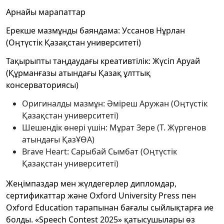
Арнайы марапаттар
Ерекше мазмұнды баяндама: Уссанов Нұрлан
(Оңтүстік Қазақстан университеті)
Тақырыпты таңдаудағы креативтілік: Жүсіп Аруай
(Құрманғазы атындағы Қазақ ұлттық
консерваториясы)
Оригиналды мазмұн: Әміреш Аружан (Оңтүстік
Қазақстан университеті)
Шешендік өнері үшін: Мұрат Зере (Т. Жүргенов
атындағы ҚазҰӨА)
Brave Heart: Сарыбай Сымбат (Оңтүстік
Қазақстан университеті)
Жеңімпаздар мен жүлдегерлер дипломдар,
сертификаттар және Oxford University Press пен
Oxford Education тарапынан бағалы сыйлықтарға ие
болды. «Speech Contest 2025» қатысушылары өз