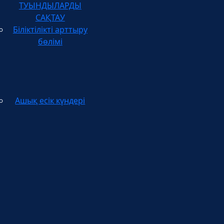
САҚТАУ
Біліктілікті арттыру
бөлімі
Ашық есік күндері