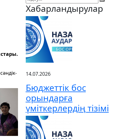
Хабарландырулар
стары.
сәндік-
14.07.2026
Бюджеттік бос
орындарға
үміткерлердің тізімі