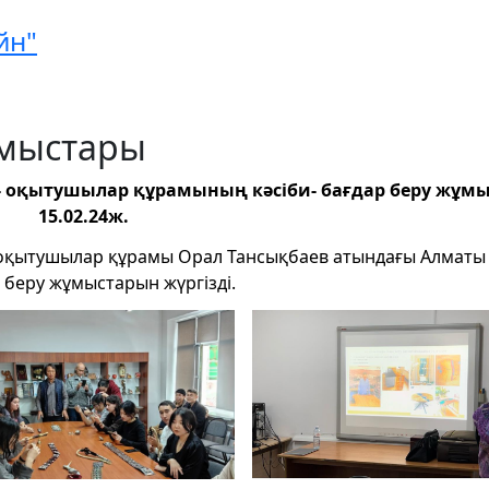
йн"
ұмыстары
- оқытушылар құрамының кәсіби- бағдар беру жұмы
15.02.24ж.
оқытушылар құрамы Орал Тансықбаев атындағы Алматы 
 беру жұмыстарын жүргізді.