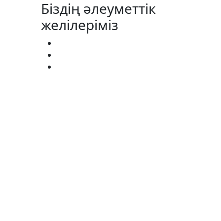
Біздің әлеуметтік
желілеріміз
АГИСТРАТУРА:
(727) 338-20-31