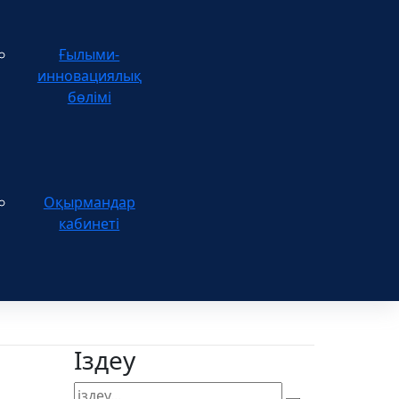
Ғылыми-
инновациялық
бөлімі
Оқырмандар
кабинеті
Іздеу