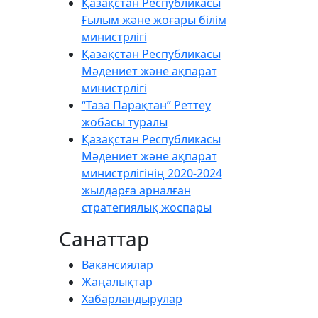
Қазақстан Республикасы
Ғылым және жоғары білім
министрлігі
Қазақстан Республикасы
Мәдениет және ақпарат
министрлігі
“Таза Парақтан” Реттеу
жобасы туралы
Қазақстан Республикасы
Мәдениет және ақпарат
министрлігінің 2020-2024
жылдарға арналған
стратегиялық жоспары
Санаттар
Вакансиялар
Жаңалықтар
Хабарландырулар