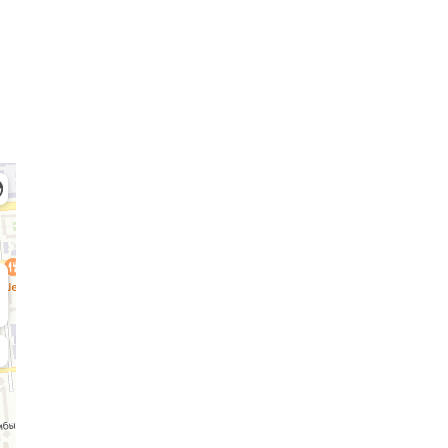
Қабылдау комиссиясы
БАКАЛАВРИАТ:
М
8 (727) 272-46-74
8 