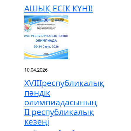
АШЫҚ ЕСІК КҮНІ!
10.04.2026
XVIIIреспубликалық
пәндік
олимпиадасының
ІІ республикалық
кезеңі