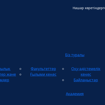
Нашар көретіндерг
Қ
Біз туралы
шылық
Факультеттер
Оқу-әдістемелік
тер және
Ғылыми кеңес
кеңес
імдер
Байланыстар
Академия