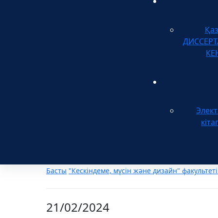
Қа
ДИССЕР
КЕ
Элек
кіта
Басты
"Кескіндеме, мүсін және дизайн" факультеті
21/02/2024