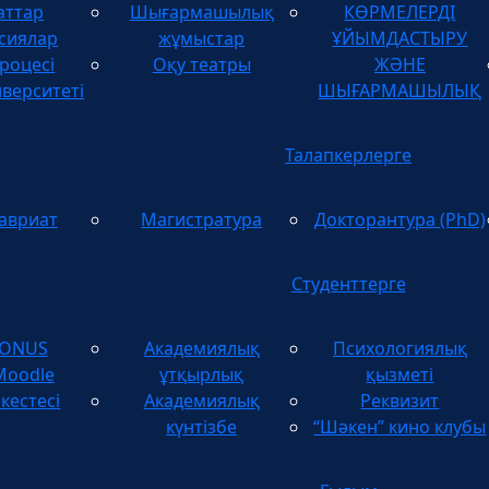
аттар
Шығармашылық
КӨРМЕЛЕРДІ
ТУЫНДЫЛАРДЫ
сиялар
жұмыстар
ҰЙЫМДАСТЫРУ
роцесі
Оқу театры
ЖӘНЕ
иверситеті
ШЫҒАРМАШЫЛЫҚ
Талапкерлерге
авриат
Магистратура
Докторантура (PhD)
Студенттерге
TONUS
Академиялық
Психологиялық
Moodle
ұтқырлық
қызметі
кестесі
Академиялық
Реквизит
күнтізбе
“Шәкен” кино клубы