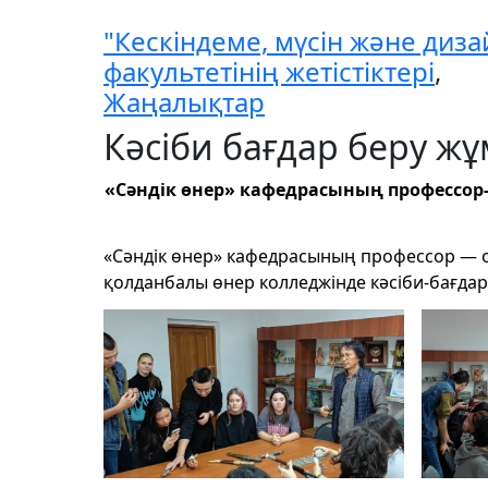
"Кескіндеме, мүсін және диза
факультетінің жетістіктері
,
Жаңалықтар
Кәсіби бағдар беру ж
«Сәндік өнер» кафедрасының профессор
«Сәндік өнер» кафедрасының профессор — 
қолданбалы өнер колледжінде кәсіби-бағдар