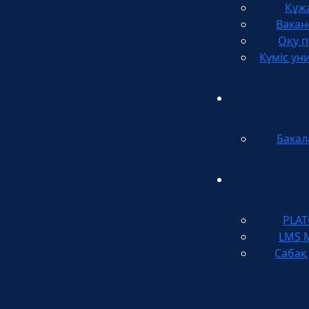
Құж
Вакан
Оқу п
Күміс ун
Бакал
PLA
LMS 
Сабақ 