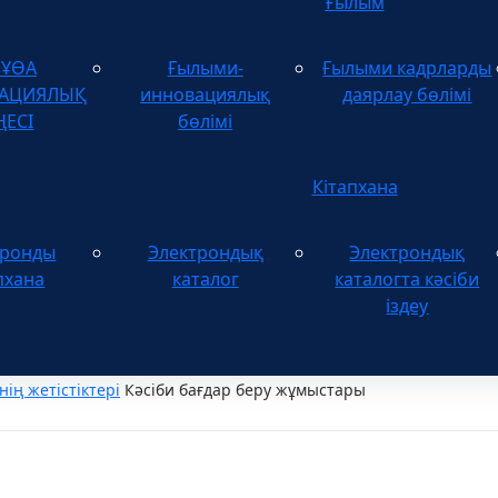
Ғылым
зҰӨА
Ғылыми-
Ғылыми кадрларды
ТАЦИЯЛЫҚ
инновациялық
даярлау бөлімі
ҢЕСІ
бөлімі
Кітапхана
тронды
Электрондық
Электрондық
пхана
каталог
каталогта кәсіби
іздеу
нің жетістіктері
Кәсіби бағдар беру жұмыстары