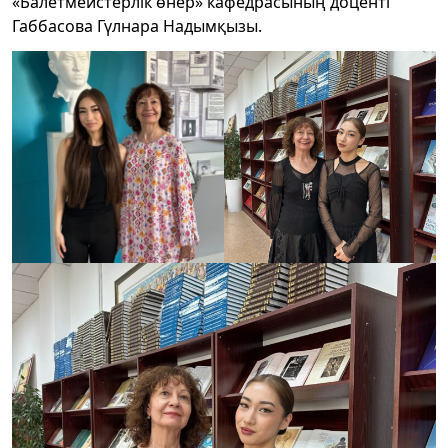
«Балетмейстерлік өнер» кафедрасының доценті
Габбасова Гүлнара Надымқызы.