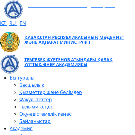
ТЕМІРБЕК ЖҮРГЕНОВ АТЫНДАҒЫ ҚАЗАҚ
ҰЛТТЫҚ ӨНЕР АКАДЕМИЯСЫ
KZ
RU
EN
ҚАЗАҚСТАН РЕСПУБЛИКАСЫНЫҢ МӘДЕНИЕТ
ЖӘНЕ АҚПАРАТ МИНИСТРЛІГІ
ТЕМІРБЕК ЖҮРГЕНОВ АТЫНДАҒЫ ҚАЗАҚ
ҰЛТТЫҚ ӨНЕР АКАДЕМИЯСЫ
Біз туралы
Басшылық
Қызметтер және бөлімдер
Факультеттер
Ғылыми кеңес
Оқу-әдістемелік кеңес
Байланыстар
Академия