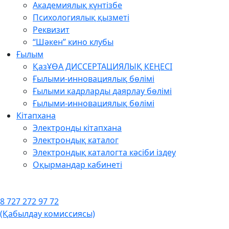
Академиялық күнтізбе
Психологиялық қызметі
Реквизит
“Шәкен” кино клубы
Ғылым
ҚазҰӨА ДИССЕРТАЦИЯЛЫҚ КЕҢЕСІ
Ғылыми-инновациялық бөлімі
Ғылыми кадрларды даярлау бөлімі
Ғылыми-инновациялық бөлімі
Кітапхана
Электронды кітапхана
Электрондық каталог
Электрондық каталогта кәсіби іздеу
Оқырмандар кабинеті
8 727 272 97 72
(Қабылдау комиссиясы)