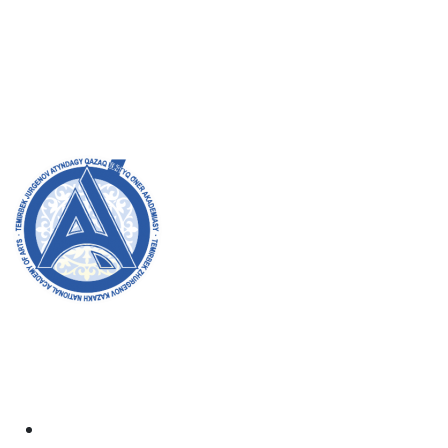
Қабылдау комиссиясы
БАКАЛАВРИАТ:
8 (727) 272-46-74
МАГИСТРАТУРА:
8 (727) 338-20-31
Академияның ресми сайтына қош келдіңіздер! Біз өз
жұмысымызда ашықтық, инклюзивтілік және қоғамға
деген ықпал жасауға ұмтыламыз. Сіздің қолдауыңыз
бен қатысуыңыз біз үшін өте маңызды.