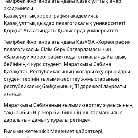
Темірбек Жүргенов атындағы Қазақ ұлттық өнер
академиясы
Қазақ ұлттық хореография академиясы
Қазақ ұлттық қыздар педагогикалық университеті
Қорқыт Ата атындағы Қызылорда университеті
Темірбек Жүргенов атындағы ҚазҰӨА «Хореография
педагогикасы» білім беру бағдарламасының,
«Заманауи хореография педагогикасы» дайындық
бейінінің 4 курс студенті Маратқызы Сабина
Қазақстан Республикасының жоғары оқу орындары
студенттерінің ғылыми-зерттеу жұмыстарының
республикалық байқауының III дәрежелі лауреаты
атанды.
Маратқызы Сабинаның ғылыми-зерттеу жұмысының
тақырыбы «Hip-Hop биі бишінің шығармашылық
даралығын дамыту құралы ретінде».
Ғылыми жетекшісі: Мәдениет қайраткері,