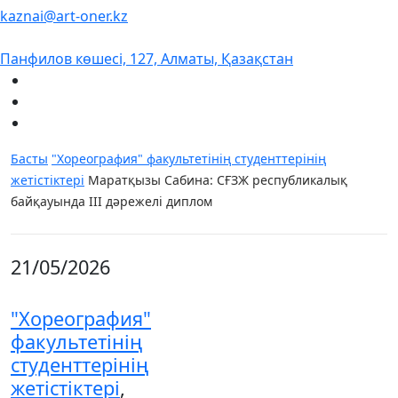
kaznai@art-oner.kz
Панфилов көшесі, 127, Алматы, Қазақстан
Басты
"Хореография" факультетінің студенттерінің
жетістіктері
Маратқызы Сабина: СҒЗЖ республикалық
байқауында III дәрежелі диплом
21/05/2026
"Хореография"
факультетінің
студенттерінің
жетістіктері
,