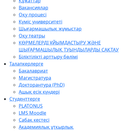
Құжаттар
Вакансиялар
Оқу процесі
Күміс университеті
Шығармашылық жұмыстар
Оқу театры
КӨРМЕЛЕРДІ ҰЙЫМДАСТЫРУ ЖӘНЕ
ШЫҒАРМАШЫЛЫҚ ТУЫНДЫЛАРДЫ САҚТАУ
Біліктілікті арттыру бөлімі
Талапкерлерге
Бакалавриат
Магистратура
Докторантура (PhD)
Ашық есік күндері
Студенттерге
PLATONUS
LMS Moodle
Сабақ кестесі
Академиялық ұтқырлық