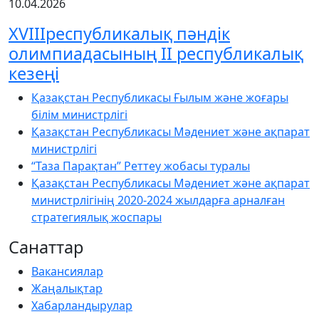
10.04.2026
XVIIIреспубликалық пәндік
олимпиадасының ІІ республикалық
кезеңі
Қазақстан Республикасы Ғылым және жоғары
білім министрлігі
Қазақстан Республикасы Мәдениет және ақпарат
министрлігі
“Таза Парақтан” Реттеу жобасы туралы
Қазақстан Республикасы Мәдениет және ақпарат
министрлігінің 2020-2024 жылдарға арналған
стратегиялық жоспары
Санаттар
Вакансиялар
Жаңалықтар
Хабарландырулар