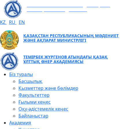
ТЕМІРБЕК ЖҮРГЕНОВ АТЫНДАҒЫ ҚАЗАҚ
ҰЛТТЫҚ ӨНЕР АКАДЕМИЯСЫ
KZ
RU
EN
ҚАЗАҚСТАН РЕСПУБЛИКАСЫНЫҢ МӘДЕНИЕТ
ЖӘНЕ АҚПАРАТ МИНИСТРЛІГІ
ТЕМІРБЕК ЖҮРГЕНОВ АТЫНДАҒЫ ҚАЗАҚ
ҰЛТТЫҚ ӨНЕР АКАДЕМИЯСЫ
Біз туралы
Басшылық
Қызметтер және бөлімдер
Факультеттер
Ғылыми кеңес
Оқу-әдістемелік кеңес
Байланыстар
Академия