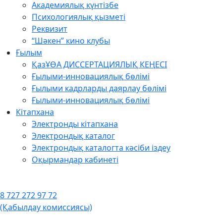
Академиялық күнтізбе
Психологиялық қызметі
Реквизит
“Шәкен” кино клубы
Ғылым
ҚазҰӨА ДИССЕРТАЦИЯЛЫҚ КЕҢЕСІ
Ғылыми-инновациялық бөлімі
Ғылыми кадрларды даярлау бөлімі
Ғылыми-инновациялық бөлімі
Кітапхана
Электронды кітапхана
Электрондық каталог
Электрондық каталогта кәсіби іздеу
Оқырмандар кабинеті
8 727 272 97 72
(Қабылдау комиссиясы)