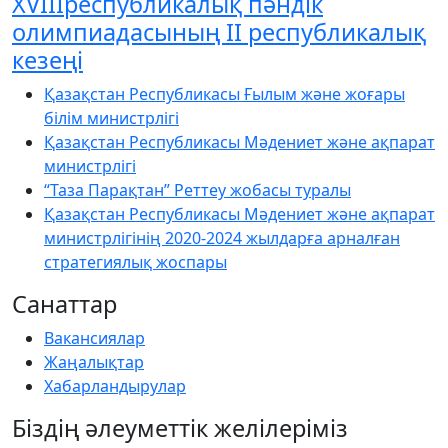
XVIIIреспубликалық пәндік
олимпиадасының ІІ республикалық
кезеңі
Қазақстан Республикасы Ғылым және жоғары
білім министрлігі
Қазақстан Республикасы Мәдениет және ақпарат
министрлігі
“Таза Парақтан” Реттеу жобасы туралы
Қазақстан Республикасы Мәдениет және ақпарат
министрлігінің 2020-2024 жылдарға арналған
стратегиялық жоспары
Санаттар
Вакансиялар
Жаңалықтар
Хабарландырулар
Біздің әлеуметтік желілеріміз