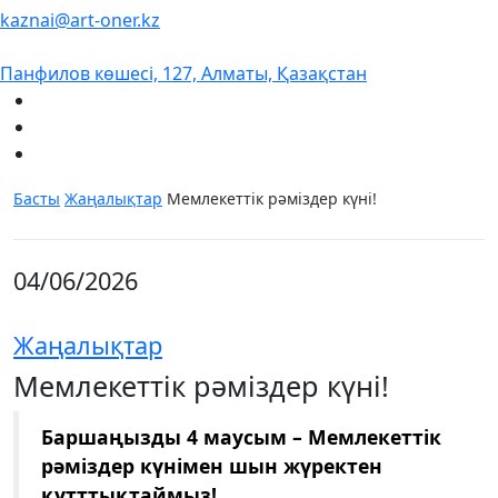
kaznai@art-oner.kz
Панфилов көшесі, 127, Алматы, Қазақстан
Басты
Жаңалықтар
Мемлекеттік рәміздер күні!
04/06/2026
Жаңалықтар
Мемлекеттік рәміздер күні!
Баршаңызды 4 маусым – Мемлекеттік
рәміздер күнімен шын жүректен
құтттықтаймыз!