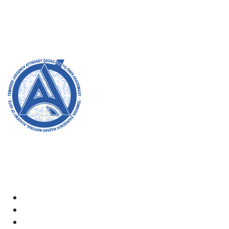
8 (727) 272-46-74
МАГИСТРАТУРА:
8 (727) 338-20-31
Академияның ресми сайтына қош келдіңіздер! Біз өз
жұмысымызда ашықтық, инклюзивтілік және қоғамға
деген ықпал жасауға ұмтыламыз. Сіздің қолдауыңыз
бен қатысуыңыз біз үшін өте маңызды.