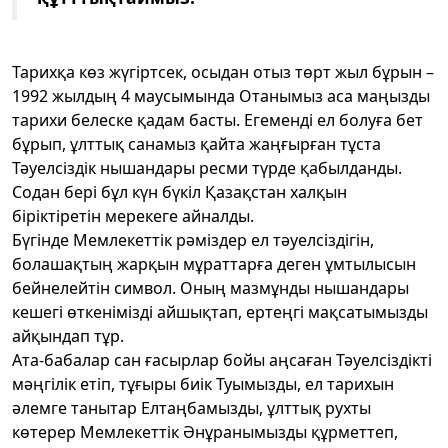
Тарихқа көз жүгіртсек, осыдан отыз төрт жыл бұрын –
1992 жылдың 4 маусымында Отанымыз аса маңызды
тарихи белеске қадам басты. Егеменді ел болуға бет
бұрып, ұлттық санамыз қайта жаңғырған тұста
Тәуелсіздік нышандары ресми түрде қабылданды.
Содан бері бұл күн бүкіл Қазақстан халқын
біріктіретін мерекеге айналды.
Бүгінде Мемлекеттік рәміздер ел тәуелсіздігін,
болашақтың жарқын мұраттарға деген ұмтылысын
бейнелейтін символ. Оның мазмұнды нышандары
кешегі өткенімізді айшықтап, ертеңгі мақсатымызды
айқындап тұр.
Ата-бабалар сан ғасырлар бойы аңсаған Тәуелсіздікті
мәңгілік етіп, тұғыры биік Туымызды, ел тарихын
әлемге танытар Елтаңбамызды, ұлттық рухты
көтерер Мемлекеттік Әнұранымызды құрметтеп,