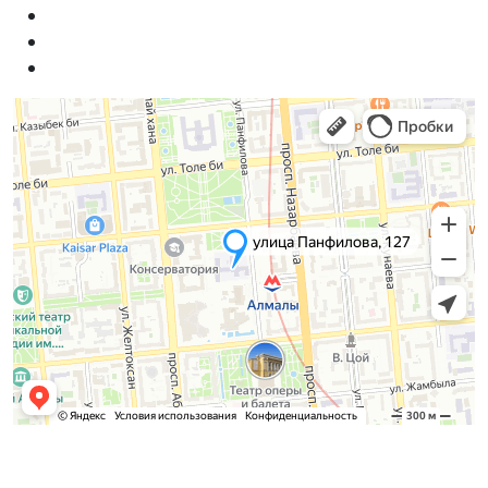
Қабылдау комиссиясы
БАКАЛАВРИАТ: