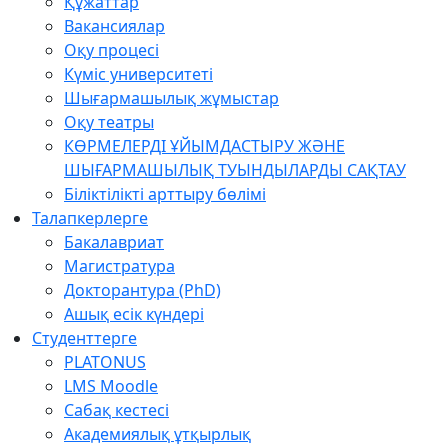
Құжаттар
Вакансиялар
Оқу процесі
Күміс университеті
Шығармашылық жұмыстар
Оқу театры
КӨРМЕЛЕРДІ ҰЙЫМДАСТЫРУ ЖӘНЕ
ШЫҒАРМАШЫЛЫҚ ТУЫНДЫЛАРДЫ САҚТАУ
Біліктілікті арттыру бөлімі
Талапкерлерге
Бакалавриат
Магистратура
Докторантура (PhD)
Ашық есік күндері
Студенттерге
PLATONUS
LMS Moodle
Сабақ кестесі
Академиялық ұтқырлық