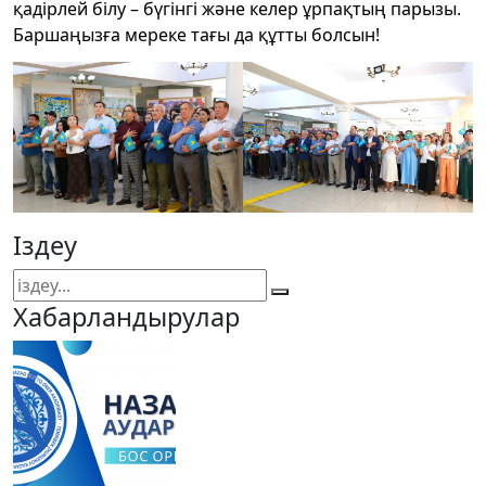
қадірлей білу – бүгінгі және келер ұрпақтың парызы.
Баршаңызға мереке тағы да құтты болсын!
Іздеу
Хабарландырулар