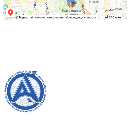
Қабылдау комиссиясы
БАКАЛАВРИАТ:
8 (727) 272-46-74
МАГИСТРАТУРА:
8 (727) 338-20-31
Академияның ресми сайтына қош келдіңіздер! Біз өз
жұмысымызда ашықтық, инклюзивтілік және қоғамға
деген ықпал жасауға ұмтыламыз. Сіздің қолдауыңыз