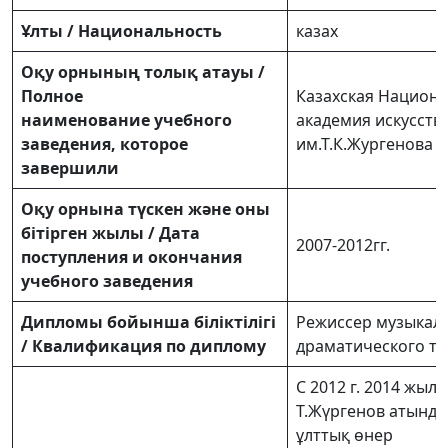
Ұлты / Национальность
казах
Оқу орнының толық атауы /
Полное
Казахская Национ
наименование учебного
академия искусств
заведения, которое
им.Т.К.Жургенова
завершили
Оқу орнына түскен және оны
бiтiрген жылы / Дата
2007-2012гг.
поступления и окончания
учебного заведения
Дипломы бойынша біліктілігі
Режиссер музыкал
/ Квалификация по диплому
драматического те
С 2012 г. 2014 жыл
Т.Жүргенов атында
ұлттық өнер