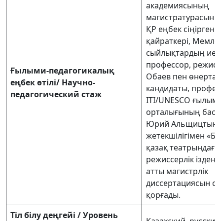
академиясының
магистратурасын а
ҚР еңбек сіңірген
қайраткері, Мемлек
сыйлықтардың иеге
профессор, режисс
Ғылыми-педагогикалық
Обаев пен өнерта
еңбек өтілі/ Научно-
кандидаты, профес
педагогический стаж
ITI/UNESCO ғылыми
орталығының бас
Юрий Альщицтың
жетекшілігімен «Бүг
қазақ театрындағы
режиссерлік іздені
атты магистрлік
диссертациясын сә
қорғады.
Тiл бiлу деңгейі / Уровень
Казахский, русский