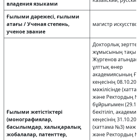
владения языками
Ғылыми дәрежесі, ғылыми
атағы / Ученая степень,
магистр искусство
ученое звание
Докторлық зерттеу
жұмысының тақыры
Жүргенов атындағ
ұлттық өнер
академиясының Ғ
кеңесінің 08.10.201
мәжілісінде (хаттам
және Ректордың №
бұйрығымен (29.10.
Ғылыми жетістіктері
бекітіліп, академи
(монографиялар,
кеңесінің 31.10.201
басылымдар, халықаралық
(хаттама №3) мәжіл
жобалалар, патенттер,
және Ректордың № 