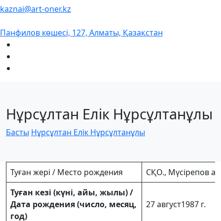
kaznai@art-oner.kz
Панфилов көшесі, 127, Алматы, Қазақстан
Нұрсұлтан Елік Нұрсұлтанұлы
Басты
Нұрсұлтан Елік Нұрсұлтанұлы
Туған жері / Место рождения
СҚО., Мүсірепов а
Туған кезі (күні, айы, жылы) /
Дата рождения (число, месяц,
27 август1987 г.
год)