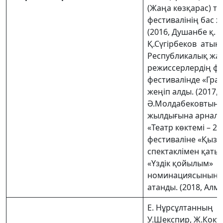
(Жаңа көзқарас) те
фестивалінің бас ж
(2016, Душанбе қ. ),
Қ.Сүгірбеков атынд
Республикалық жа
режиссерлердің ф
фестивалінде «Гра
жеңіп алды. (2017, 
Ә.Молдабековтың 
жылдығына арналғ
«Театр көктемі – 20
фестиваліне «Қыз 
спектаклімен қаты
«Үздік қойылым»
номинациясының и
атанды. (2018, Алма
Е. Нұрсұлтанның
У.Шекспир, Ж.Кокт