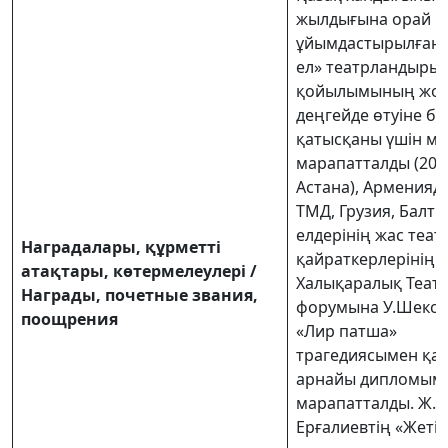
жылдығына орай
ұйымдастырылған 
ел» театрландыры
қойылымының жо
деңгейде өтуіне бе
қатысқаны үшін м
марапатталды (201
Астана), Арменияд
ТМД, Грузия, Балты
елдерінің жас теат
Наградалары, құрметті
қайраткерлерінің II
атақтары, көтермелеулері /
Халықаралық Теат
Награды, почетные звания,
форумына У.Шексп
поощрения
«Лир патша»
трагедиясымен қа
арнайы дипломым
марапатталды. Ж.
Ерғалиевтің «Жеті