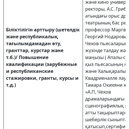
және кино универс
ректоры, А.С. Гриб
атындағы орыс др
театрының бас реж
Біліктілігін арттыру (шетелдік
профессор Маргв
және республикалық
Георгий Нодарович
тағылымдамадан өту,
Чехов пьесаларын 
гранттар, курстар және
жүзінде талдау жә
т.б.)/ Повышение
маңызы ( Апалы-сің
квалификации (зарубежные
қыз пьесасының нег
и республиканские
және Халықаралық
стажировки, гранты, курсы и
Квадриеналле лау
т.д.)
Тамара Окихяни жү
«А.П, Чехов
драмаларындағы
сценографиялық ш
атты тақырыптары
шеберлік-сыныпта
қатысып,сертифик