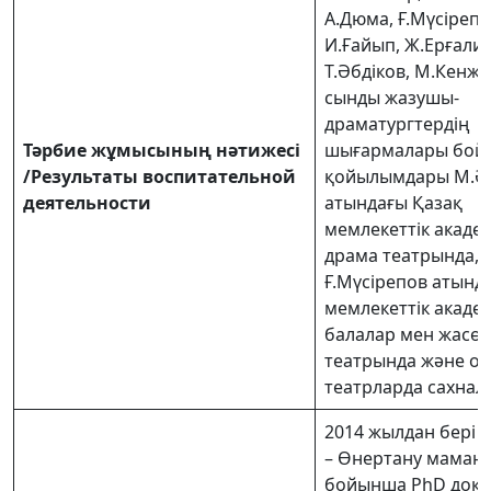
А.Дюма, Ғ.Мүсірепо
И.Ғайып, Ж.Ерғалие
Т.Әбдіков, М.Кенж
сынды жазушы-
драматургтердің
Тәрбие жұмысының нәтижесі
шығармалары бой
/Результаты воспитательной
қойылымдары М.Ә
деятельности
атындағы Қазақ
мемлекеттік акаде
драма театрында,
Ғ.Мүсірепов атынд
мемлекеттік акаде
балалар мен жасөс
театрында және о
театрларда сахнал
2014 жылдан бері 
– Өнертану маман
бойынша PhD докт