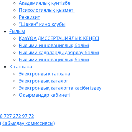
Академиялық күнтізбе
Психологиялық қызметі
Реквизит
“Шәкен” кино клубы
Ғылым
ҚазҰӨА ДИССЕРТАЦИЯЛЫҚ КЕҢЕСІ
Ғылыми-инновациялық бөлімі
Ғылыми кадрларды даярлау бөлімі
Ғылыми-инновациялық бөлімі
Кітапхана
Электронды кітапхана
Электрондық каталог
Электрондық каталогта кәсіби іздеу
Оқырмандар кабинеті
8 727 272 97 72
(Қабылдау комиссиясы)