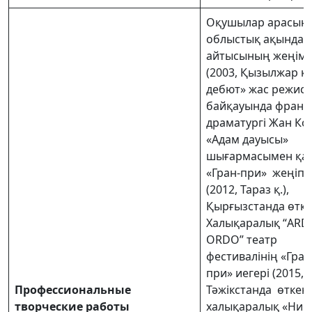
Оқушылар арасынд
облыстық ақындар
айтысының жеңім
(2003, Қызылжар қ.)
дебют» жас режис
байқауында франц
драматургі Жан К
«Адам дауысы»
шығармасымен қа
«Гран-при» жеңіп 
(2012, Тараз қ.),
Қырғызстанда өтке
Халықаралық “ARD
ORDO” театр
фестивалінің «Гран
при» иегері (2015, Б
Профессиональные
Тәжікстанда өткен 
творческие работы
халықаралық «Ниг