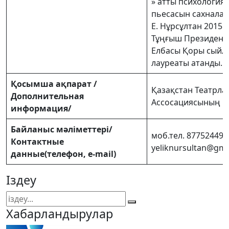
» атты психология
пьесасын сахналағ
Е. Нұрсұлтан 2015
Тұңғыш Президенті
Елбасы Қоры сый
лауреаты атанды.
Қосымша ақпарат /
Қазақстан Театрла
Дополнительная
Ассосациясының м
информация/
Байланыс мәліметтері/
моб.тел. 877524495
Контактные
yeliknursultan@gma
данные(телефон, e-mail)
Іздеу
Хабарландырулар