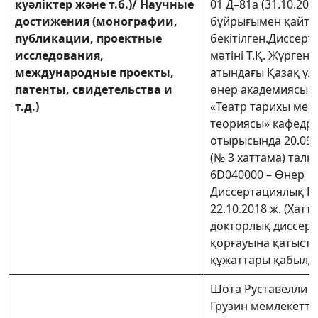
куәліктер және т.б.)/ Научные
01 Д–81а (31.10.2016
достижения (монографии,
бұйрығымен қайта
публикации, проектные
бекітілген.Диссерт
исследования,
мәтіні Т.Қ. Жүргено
международные проекты,
атындағы Қазақ ұл
патенты, свидетельства и
өнер академиясын
т.д.)
«Театр тарихы мен
теориясы» кафедр
отырысында 20.09.
(№ 3 хаттама) талқ
6D040000 – Өне
Диссертациялық К
22.10.2018 ж. (Хатт
докторлық диссер
қорғауына қатыст
құжаттары қабылд
Шота Руставелли 
Грузин мемлекеттік