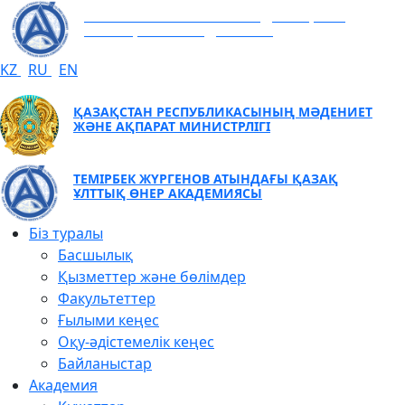
ТЕМІРБЕК ЖҮРГЕНОВ АТЫНДАҒЫ ҚАЗАҚ
ҰЛТТЫҚ ӨНЕР АКАДЕМИЯСЫ
KZ
RU
EN
ҚАЗАҚСТАН РЕСПУБЛИКАСЫНЫҢ МӘДЕНИЕТ
ЖӘНЕ АҚПАРАТ МИНИСТРЛІГІ
ТЕМІРБЕК ЖҮРГЕНОВ АТЫНДАҒЫ ҚАЗАҚ
ҰЛТТЫҚ ӨНЕР АКАДЕМИЯСЫ
Біз туралы
Басшылық
Қызметтер және бөлімдер
Факультеттер
Ғылыми кеңес
Оқу-әдістемелік кеңес
Байланыстар
Академия