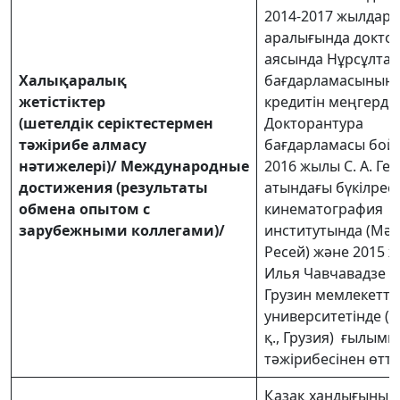
2014-2017 жылдар
аралығында докто
аясында Нұрсұлтан 
Халықаралық
бағдарламасының 
жетістіктер
кредитін меңгерді.
(шетелдік серіктестермен
Докторантура
тәжірибе алмасу
бағдарламасы бо
нәтижелері)/ Международные
2016 жылы С. А. Ге
достижения (результаты
атындағы бүкілрес
обмена опытом с
кинематография
зарубежными коллегами)/
институтында (Мәск
Ресей) және 2015 
Илья Чавчавадзе 
Грузин мемлекетті
университетінде (
қ., Грузия) ғылыми
тәжірибесінен өтт
Қазақ хандығының