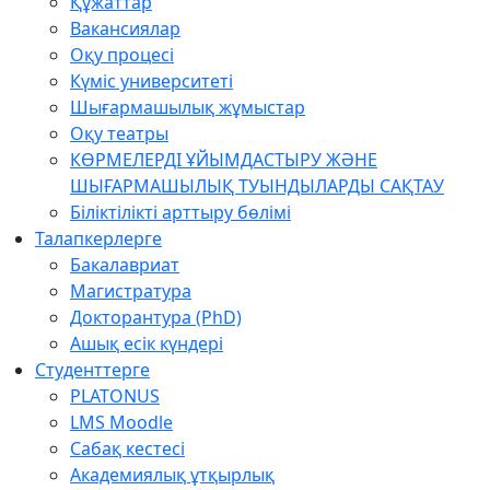
Құжаттар
Вакансиялар
Оқу процесі
Күміс университеті
Шығармашылық жұмыстар
Оқу театры
КӨРМЕЛЕРДІ ҰЙЫМДАСТЫРУ ЖӘНЕ
ШЫҒАРМАШЫЛЫҚ ТУЫНДЫЛАРДЫ САҚТАУ
Біліктілікті арттыру бөлімі
Талапкерлерге
Бакалавриат
Магистратура
Докторантура (PhD)
Ашық есік күндері
Студенттерге
PLATONUS
LMS Moodle
Сабақ кестесі
Академиялық ұтқырлық