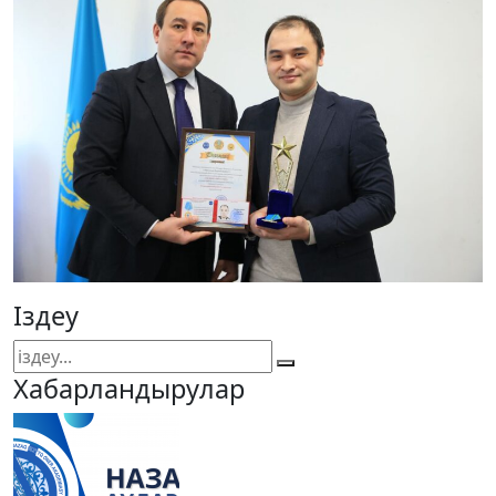
Іздеу
Хабарландырулар