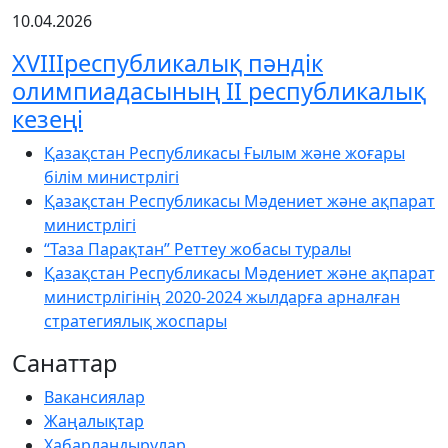
10.04.2026
XVIIIреспубликалық пәндік
олимпиадасының ІІ республикалық
кезеңі
Қазақстан Республикасы Ғылым және жоғары
білім министрлігі
Қазақстан Республикасы Мәдениет және ақпарат
министрлігі
“Таза Парақтан” Реттеу жобасы туралы
Қазақстан Республикасы Мәдениет және ақпарат
министрлігінің 2020-2024 жылдарға арналған
стратегиялық жоспары
Санаттар
Вакансиялар
Жаңалықтар
Хабарландырулар