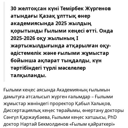
30 желтоқсан күні Темірбек Жүргенов
атындағы Қазақ ұлттық өнер
академиясында 2025 жылдың
қорытынды Ғылыми кеңесі өтті. Онда
2025-2026 оқу жылының І
жартыжылдығында атқарылған оқу-
әдістемелік және ғылыми жұмыстар
бойынша ақпарат тыңдалды, күн
тәртібіндегі түрлі мәселелер
талқыланды.
Ғылыми кеңес аясында Академияның ғылымын
дамытуға атсалысып жүрген ғалымдар – Ғылыми
жұмыстар жөніндегі проректор Қабыл Халықов,
Диссертациялық кеңес төрайымы, өнертану докторы
Сәнгүл Қаржаубаева, Ғылыми кеңес хатшысы, PhD
доктор Нартай Бекмолдинов «Ғылым қайраткері»