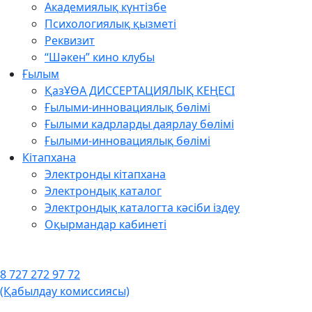
Академиялық күнтізбе
Психологиялық қызметі
Реквизит
“Шәкен” кино клубы
Ғылым
ҚазҰӨА ДИССЕРТАЦИЯЛЫҚ КЕҢЕСІ
Ғылыми-инновациялық бөлімі
Ғылыми кадрларды даярлау бөлімі
Ғылыми-инновациялық бөлімі
Кітапхана
Электронды кітапхана
Электрондық каталог
Электрондық каталогта кәсіби іздеу
Оқырмандар кабинеті
8 727 272 97 72
(Қабылдау комиссиясы)