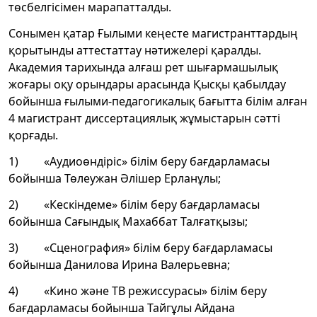
төсбелгісімен марапатталды.
Сонымен қатар Ғылыми кеңесте магистранттардың
қорытынды аттестаттау нәтижелері қаралды.
Академия тарихында алғаш рет шығармашылық
жоғары оқу орындары арасында Қысқы қабылдау
бойынша ғылыми-педагогикалық бағытта білім алған
4 магистрант диссертациялық жұмыстарын сәтті
қорғады.
1) «Аудиоөндіріс» білім беру бағдарламасы
бойынша Төлеужан Әлішер Ерланұлы;
2) «Кескіндеме» білім беру бағдарламасы
бойынша Сағындық Махаббат Талғатқызы;
3) «Сценография» білім беру бағдарламасы
бойынша Данилова Ирина Валерьевна;
4) «Кино және ТВ режиссурасы» білім беру
бағдарламасы бойынша Тайгұлы Айдана