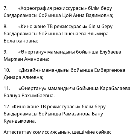
7. «Хореография режиссурасы» білім беру
бағдарламасы бойынша Цой Анна Вадимовна;
8. «Кино және ТВ режиссурасы» білім беру
бағдарламасы бойынша Пшенаева Эльмира
Болатхановна;
9. «Өнертану» мамандығы бойынша Елубаева
Маржан Амановна;
10. «Дизайн» мамандығы бойынша Ембергенова
Динара Алиевна;
11. «Өнертану» мамандығы бойынша Карабалаева
Балнур Рахымбаевна.
12. «Кино және ТВ режиссурасы» білім беру
бағдарламасы бойынша Рамазанова Бану
Куандыковна.
Аттестаттау комиссиясының шешіміне сәйкес