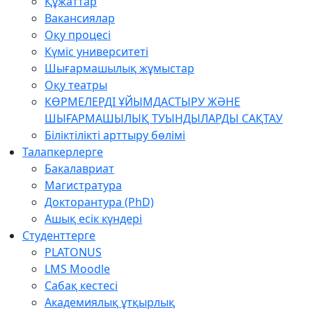
Құжаттар
Вакансиялар
Оқу процесі
Күміс университеті
Шығармашылық жұмыстар
Оқу театры
КӨРМЕЛЕРДІ ҰЙЫМДАСТЫРУ ЖӘНЕ
ШЫҒАРМАШЫЛЫҚ ТУЫНДЫЛАРДЫ САҚТАУ
Біліктілікті арттыру бөлімі
Талапкерлерге
Бакалавриат
Магистратура
Докторантура (PhD)
Ашық есік күндері
Студенттерге
PLATONUS
LMS Moodle
Сабақ кестесі
Академиялық ұтқырлық