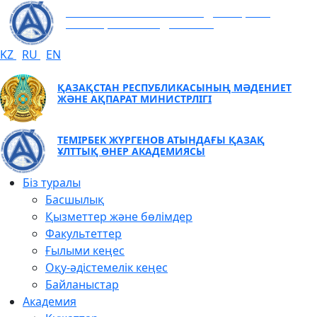
ТЕМІРБЕК ЖҮРГЕНОВ АТЫНДАҒЫ ҚАЗАҚ
ҰЛТТЫҚ ӨНЕР АКАДЕМИЯСЫ
KZ
RU
EN
ҚАЗАҚСТАН РЕСПУБЛИКАСЫНЫҢ МӘДЕНИЕТ
ЖӘНЕ АҚПАРАТ МИНИСТРЛІГІ
ТЕМІРБЕК ЖҮРГЕНОВ АТЫНДАҒЫ ҚАЗАҚ
ҰЛТТЫҚ ӨНЕР АКАДЕМИЯСЫ
Біз туралы
Басшылық
Қызметтер және бөлімдер
Факультеттер
Ғылыми кеңес
Оқу-әдістемелік кеңес
Байланыстар
Академия