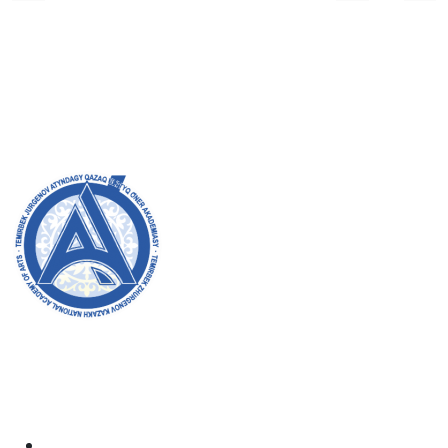
Қабылдау комиссиясы
БАКАЛАВРИАТ:
8 (727) 272-46-74
МАГИСТРАТУРА:
8 (727) 338-20-31
Академияның ресми сайтына қош келдіңіздер! Біз өз
жұмысымызда ашықтық, инклюзивтілік және қоғамға
деген ықпал жасауға ұмтыламыз. Сіздің қолдауыңыз
бен қатысуыңыз біз үшін өте маңызды.