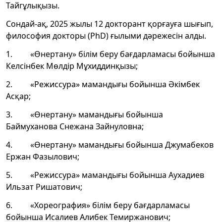
Тайгұлықызы.
Сондай-ақ, 2025 жылы 12 докторант қорғауға шығып,
философия докторы (PhD) ғылыми дәрежесін алды.
1. «Өнертану» білім беру бағдарламасы бойынша
Келсінбек Мөлдір Мұхиддинқызы;
2. «Режиссура» мамандығы бойынша Әкімбек
Асқар;
3. «Өнертану» мамандығы бойынша
Баймуханова Снежана Зайнуловна;
4. «Өнертану» мамандығы бойынша Джумабеков
Ержан Фазылович;
5. «Режиссура» мамандығы бойынша Аухадиев
Ильзат Ришатович;
6. «Хореография» білім беру бағдарламасы
бойынша Исалиев Алибек Темиржанович;