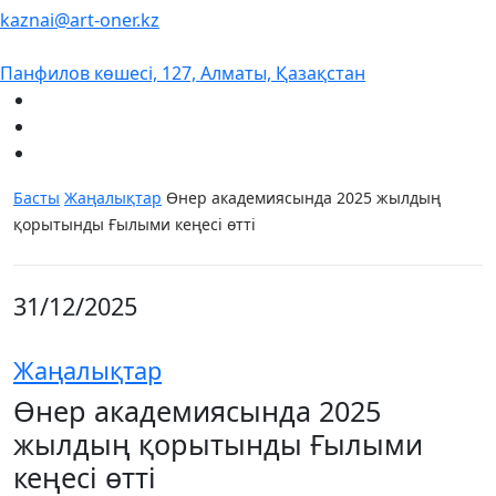
kaznai@art-oner.kz
Панфилов көшесі, 127, Алматы, Қазақстан
Басты
Жаңалықтар
Өнер академиясында 2025 жылдың
қорытынды Ғылыми кеңесі өтті
31/12/2025
Жаңалықтар
Өнер академиясында 2025
жылдың қорытынды Ғылыми
кеңесі өтті