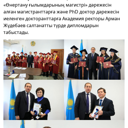
«Өнертану ғылымдарының магистрі» дәрежесін
алған магистранттарға және PhD доктор дәрежесін
иеленген докторанттарға Академия ректоры Арман
Жүдебаев салтанатты түрде дипломдарын
табыстады.