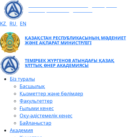
ТЕМІРБЕК ЖҮРГЕНОВ АТЫНДАҒЫ ҚАЗАҚ
ҰЛТТЫҚ ӨНЕР АКАДЕМИЯСЫ
KZ
RU
EN
ҚАЗАҚСТАН РЕСПУБЛИКАСЫНЫҢ МӘДЕНИЕТ
ЖӘНЕ АҚПАРАТ МИНИСТРЛІГІ
ТЕМІРБЕК ЖҮРГЕНОВ АТЫНДАҒЫ ҚАЗАҚ
ҰЛТТЫҚ ӨНЕР АКАДЕМИЯСЫ
Біз туралы
Басшылық
Қызметтер және бөлімдер
Факультеттер
Ғылыми кеңес
Оқу-әдістемелік кеңес
Байланыстар
Академия