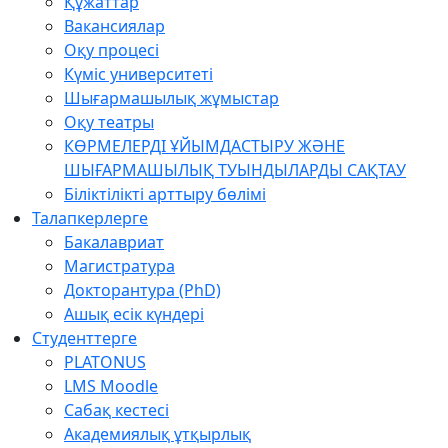
Құжаттар
Вакансиялар
Оқу процесі
Күміс университеті
Шығармашылық жұмыстар
Оқу театры
КӨРМЕЛЕРДІ ҰЙЫМДАСТЫРУ ЖӘНЕ
ШЫҒАРМАШЫЛЫҚ ТУЫНДЫЛАРДЫ САҚТАУ
Біліктілікті арттыру бөлімі
Талапкерлерге
Бакалавриат
Магистратура
Докторантура (PhD)
Ашық есік күндері
Студенттерге
PLATONUS
LMS Moodle
Сабақ кестесі
Академиялық ұтқырлық