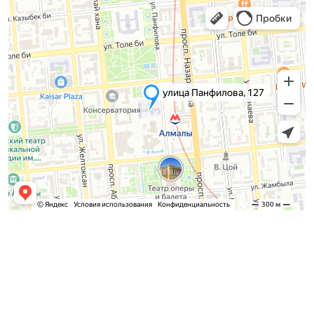
Қабылдау комиссиясы
БАКАЛАВРИАТ:
8 (727) 272-46-74
МАГИСТРАТУРА: