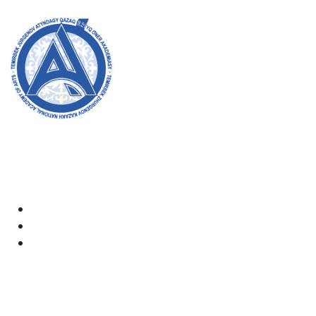
8 (727) 338-20-31
Академияның ресми сайтына қош келдіңіздер! Біз өз
жұмысымызда ашықтық, инклюзивтілік және қоғамға
деген ықпал жасауға ұмтыламыз. Сіздің қолдауыңыз
бен қатысуыңыз біз үшін өте маңызды.
Академия
Құжаттар