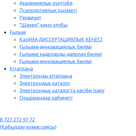
Академиялық күнтізбе
Психологиялық қызметі
Реквизит
“Шәкен” кино клубы
Ғылым
ҚазҰӨА ДИССЕРТАЦИЯЛЫҚ КЕҢЕСІ
Ғылыми-инновациялық бөлімі
Ғылыми кадрларды даярлау бөлімі
Ғылыми-инновациялық бөлімі
Кітапхана
Электронды кітапхана
Электрондық каталог
Электрондық каталогта кәсіби іздеу
Оқырмандар кабинеті
8 727 272 97 72
(Қабылдау комиссиясы)