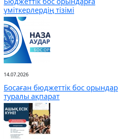
Бюджеттік бос орындарға
үміткерлердің тізімі
14.07.2026
Босаған бюджеттік бос орындар
туралы ақпарат