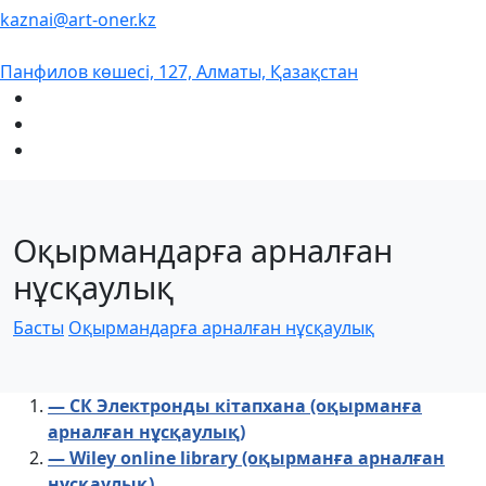
kaznai@art-oner.kz
Панфилов көшесі, 127, Алматы, Қазақстан
Оқырмандарға арналған
нұсқаулық
Басты
Оқырмандарға арналған нұсқаулық
— СК Электронды кітапхана (оқырманға
арналған нұсқаулық)
— Wiley online library (оқырманға арналған
нұсқаулық)