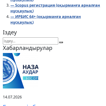
— Scopus регистрация (оқырманға арналған
нұсқаулық)
— ИРБИС 64+ (оқырманға арналған
нұсқаулық)
Іздеу
Хабарландырулар
14.07.2026