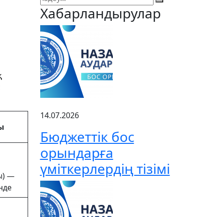
Хабарландырулар
қ
с
14.07.2026
ы
Бюджеттік бос
орындарға
үміткерлердің тізімі
ы) —
інде