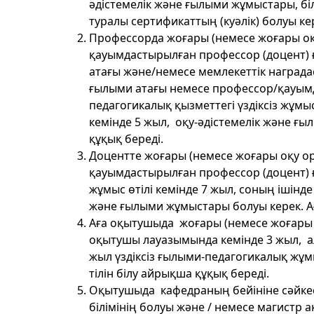
әдістемелік және ғылыми жұмыстары, бі
туралы сертификаттың (куәлік) болуы ке
Профессорда жоғары (немесе жоғары оқу
қауымдастырылған профессор (доцент) 
атағы және/немесе мемлекеттік наград
ғылыми атағы немесе профессор/қауымд
педагогикалық қызметтегі үздіксіз жұмы
кемінде 5 жыл, оқу-әдістемелік және ғ
құқық береді.
Доцентте жоғары (немесе жоғары оқу орн
қауымдастырылған профессор (доцент) ғ
жұмыс өтілі кемінде 7 жыл, соның ішінд
және ғылыми жұмыстары болуы керек. Ағ
Аға оқытушыда жоғары (немесе жоғары оқу
оқытушы лауазымында кемінде 3 жыл, а
жыл үздіксіз ғылыми-педагогикалық жұм
тілін білу айрықша құқық береді.
Оқытушыда кафедраның бейініне сәйкес
білімінің болуы және / немесе магистр 