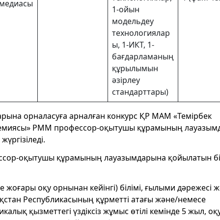
медиасы
1-ойын
модельдеу
технологиялар
ы, 1-ИКТ, 1-
бағдарламаның
құрылымын
әзірлеу
стандарттары)
ына орналасуға арналған конкурс ҚР МАМ «Темірбек
адемиясы» РММ профессор-оқытушы құрамының лауазым
жүргізіледі.
ссор-оқытушы құрамының лауазымдарына қойылатын біл
жоғары оқу орнынан кейінгі) білімі, ғылыми дәрежесі ж
қстан Республикасының құрметті атағы және/немесе
алық қызметтегі үздіксіз жұмыс өтілі кемінде 5 жыл, оқу