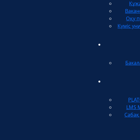
Құж
Вакан
Оқу п
Күміс ун
Бакал
PLA
LMS 
Сабақ 