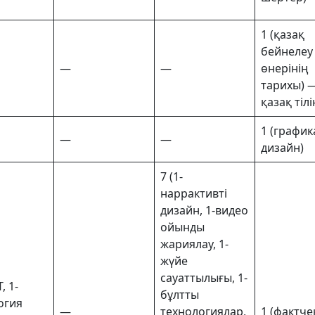
1 (қазақ
бейнелеу
—
—
өнерінің
тарихы) 
қазақ тіл
1 (графи
—
—
дизайн)
7 (1-
наррактивті
дизайн, 1-видео
ойынды
жариялау, 1-
жүйе
сауаттылығы, 1-
, 1-
бұлтты
огия
—
технологиялар,
1 (фактче