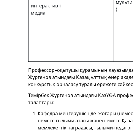
мульти
интерактивті
)
медиа
Профессор–оқытушы құрамының лауазымдар
Жүргенов атындағы Қазақ ұлттық өнер ак
конкурстық орналасу туралы ережеге сәйкес 
Темірбек Жүргенов атындағы ҚазҰӨА профе
талаптары:
Кафедра меңгерушісінде жоғары (немесе 
немесе ғылыми атағы және/немесе Қаза
мемлекеттік наградасы, ғылыми-педагогик