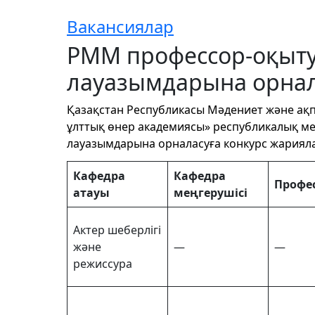
Вакансиялар
РММ профессор-оқыт
лауазымдарына орнал
Қазақстан Республикасы Мәдениет және ақп
ұлттық өнер академиясы»
республикалық ме
лауазымдарына орналасуға конкурс жариял
Кафедра
Кафедра
Профе
атауы
меңгерушісі
Актер шеберлігі
және
—
—
режиссура