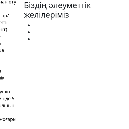
нан өту
Біздің әлеуметтік
желілеріміз
сор/
тті
нт)
-
а
ша
з
ік
 үшін
інде 5
ғылшын
 жоғары