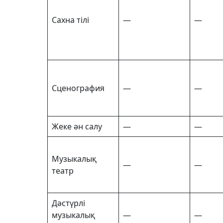
Сахна тілі
—
—
Сценография
—
—
Жеке ән салу
—
—
Музыкалық
—
—
театр
Дәстүрлі
музыкалық
—
—