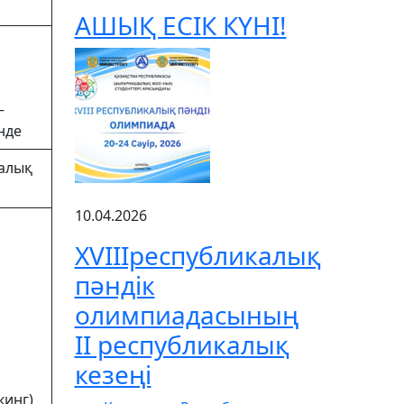
АШЫҚ ЕСІК КҮНІ!
—
інде
калық
10.04.2026
XVIIIреспубликалық
пәндік
олимпиадасының
ІІ республикалық
кезеңі
кинг)