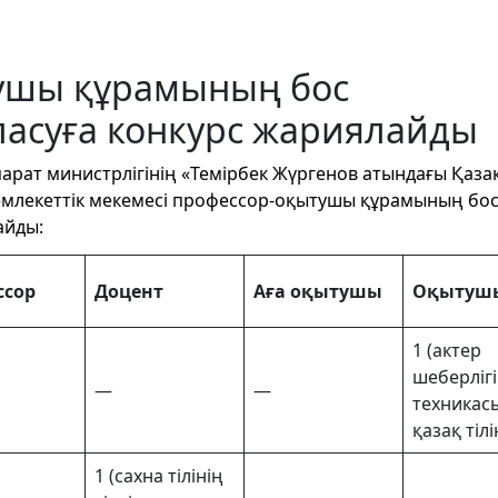
ушы құрамының бос
асуға конкурс жариялайды
арат министрлігінің «Темірбек Жүргенов атындағы Қаза
млекеттік мекемесі профессор-оқытушы құрамының бо
айды:
ссор
Доцент
Аға оқытушы
Оқытуш
1 (актер
шеберлігі
—
—
техникас
қазақ тіл
1 (сахна тілінің