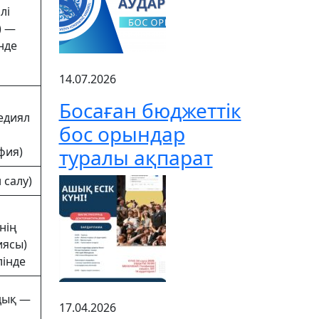
лі
 ) —
інде
14.07.2026
Босаған бюджеттік
едиял
бос орындар
фия)
туралы ақпарат
 салу)
нің
иясы)
лінде
дық —
17.04.2026