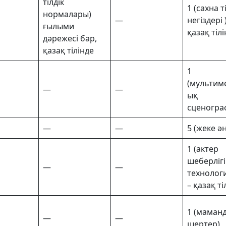
тілдік
1 (сахна ті
нормалары)
—
негіздері
ғылыми
қазақ тіл
дәрежесі бар,
қазақ тілінде
1
(мультим
—
—
ық
сценогра
—
—
5 (жеке ән
1 (актер
шеберлігі
—
—
технолог
– қазақ ті
1 (маман
—
—
шертер)