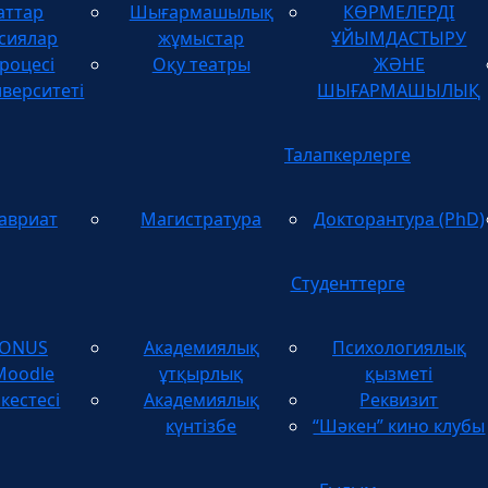
аттар
Шығармашылық
КӨРМЕЛЕРДІ
ТУЫНДЫЛАРДЫ
сиялар
жұмыстар
ҰЙЫМДАСТЫРУ
роцесі
Оқу театры
ЖӘНЕ
иверситеті
ШЫҒАРМАШЫЛЫҚ
Талапкерлерге
авриат
Магистратура
Докторантура (PhD)
Студенттерге
TONUS
Академиялық
Психологиялық
Moodle
ұтқырлық
қызметі
кестесі
Академиялық
Реквизит
күнтізбе
“Шәкен” кино клубы