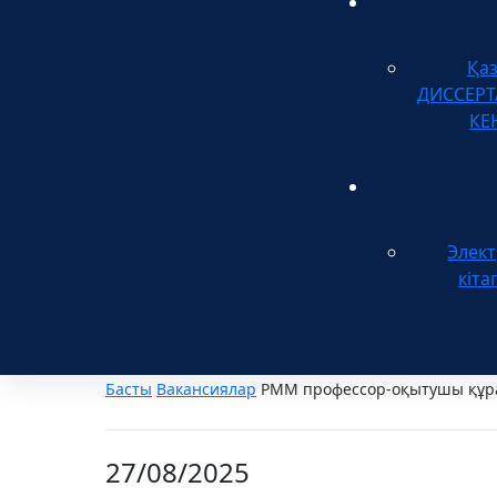
Қа
ДИССЕР
КЕ
Элек
кіта
Басты
Вакансиялар
РММ профессор-оқытушы құра
27/08/2025