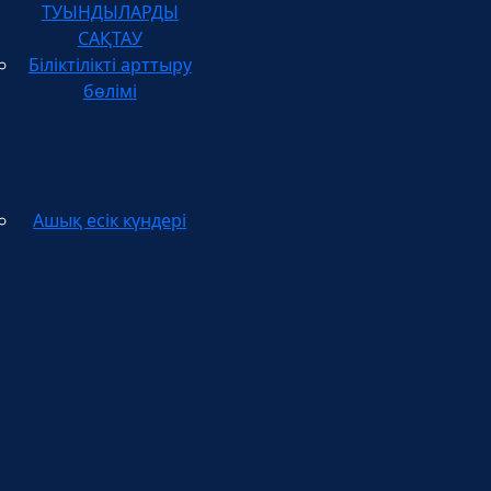
САҚТАУ
Біліктілікті арттыру
бөлімі
Ашық есік күндері