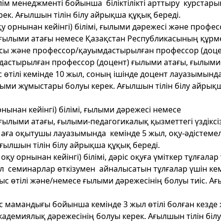
лім менеджменті бойынша біліктілікті арттыру курстары
рек. Ағылшын тілін білу айрықша құқық береді.
 орнынан кейінгі) білімі, ғылыми дәрежесі және профес
ғылыми атағы немесе Қазақстан Республикасының құрме
асы және профессор/қауымдастырылған профессор (доце
астырылған профессор (доцент) ғылыми атағы, ғылыми
с өтілі кемінде 10 жыл, соның ішінде доцент лауазымынд
ылыми жұмыстары болуы керек. Ағылшын тілін білу айрық
ынан кейінгі) білімі, ғылыми дәрежесі немесе
ылыми атағы, ғылыми-педагогикалық қызметтегі үздіксі
е аға оқытушы лауазымында кемінде 5 жыл, оқу-әдістемел
ылшын тілін білу айрықша құқық береді.
 орнынан кейінгі) білімі, дәріс оқуға үміткер тұлғалар
л семинарлар өткізумен айналысатын тұлғалар үшін кем
ыс өтілі және/немесе ғылыми дәрежесінің болуы тиіс. А
 мамандығы бойынша кемінде 3 жыл өтілі болған кезде
академиялық дәрежесінің болуы керек. Ағылшын тілін білу