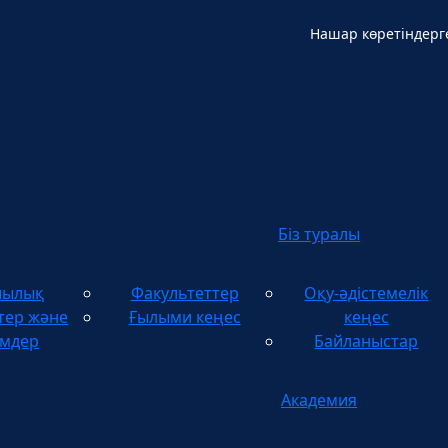
Нашар көретіндерг
Қ
Біз туралы
шылық
Факультеттер
Оқу-әдістемелік
тер және
Ғылыми кеңес
кеңес
імдер
Байланыстар
Академия