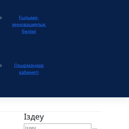
Ғылыми-
инновациялық
бөлімі
Оқырмандар
кабинеті
Іздеу