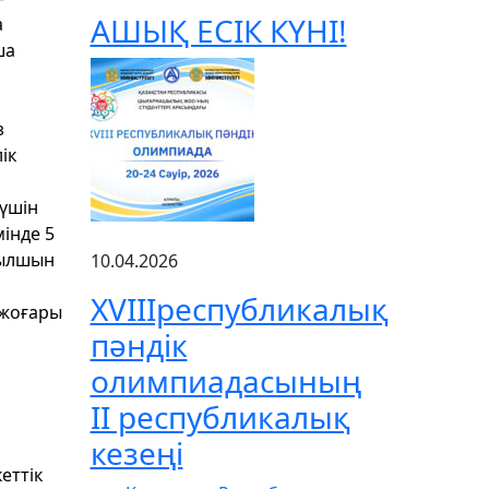
АШЫҚ ЕСІК КҮНІ!
а
ша
з
ік
 үшін
інде 5
ғылшын
10.04.2026
XVIIIреспубликалық
 жоғары
пәндік
олимпиадасының
ІІ республикалық
кезеңі
еттік