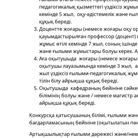
педагогикалық қызметтегі үздіксіз жұмы
кемінде 5 жыл, оқу-әдістемелік және ғ
құқық береді.
Доцентте жоғары (немесе жоғары оқу орн
қауымдастырылған профессор (доцент) ғ
жұмыс өтілі кемінде 7 жыл, соның ішінд
және ғылыми жұмыстары болуы керек. Ағ
Аға оқытушыда жоғары (немесе жоғары оқу
оқытушы лауазымында кемінде 3 жыл, а
жыл үздіксіз ғылыми-педагогикалық жұм
тілін білу айрықша құқық береді.
Оқытушыда кафедраның бейініне сәйкес
білімінің болуы және / немесе магистр 
айрықша құқық береді.
Конкурсқа қатысушының білімі, ғылыми және
бағдарламасының бейініне (оқытылатын пәнге
Артықшылықтар ғылыми дәрежесі және/неме