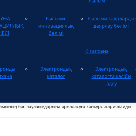
Ғылым
зҰӨА
Ғылыми-
Ғылыми кадрларды
ТАЦИЯЛЫҚ
инновациялық
даярлау бөлімі
ҢЕСІ
бөлімі
Кітапхана
тронды
Электрондық
Электрондық
пхана
каталог
каталогта кәсіби
іздеу
мының бос лауазымдарына орналасуға конкурс жариялайды