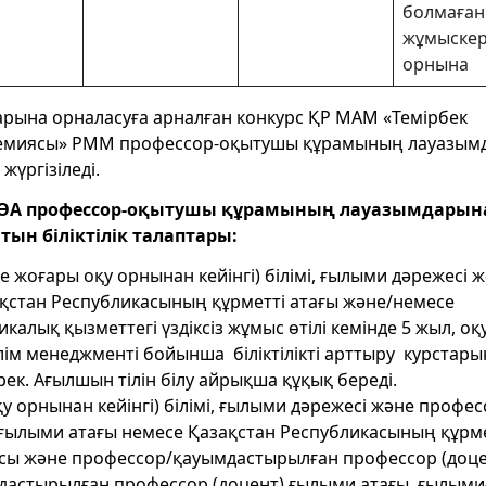
болмаған
жұмыскер
орнына
ына орналасуға арналған конкурс ҚР МАМ «Темірбек
адемиясы» РММ профессор-оқытушы құрамының лауазым
жүргізіледі.
зҰӨА профессор-оқытушы құрамының лауазымдарын
ын біліктілік талаптары:
жоғары оқу орнынан кейінгі) білімі, ғылыми дәрежесі ж
қстан Республикасының құрметті атағы және/немесе
алық қызметтегі үздіксіз жұмыс өтілі кемінде 5 жыл, оқу
лім менеджменті бойынша біліктілікті арттыру курстары
рек. Ағылшын тілін білу айрықша құқық береді.
 орнынан кейінгі) білімі, ғылыми дәрежесі және профес
ғылыми атағы немесе Қазақстан Республикасының құрме
асы және профессор/қауымдастырылған профессор (доце
астырылған профессор (доцент) ғылыми атағы, ғылыми