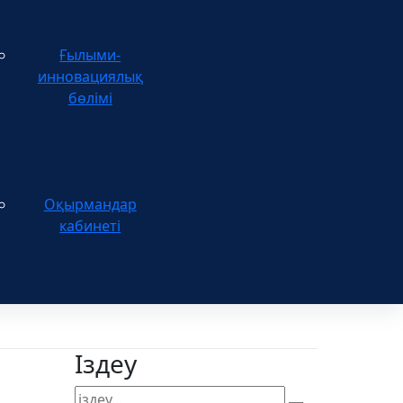
Ғылыми-
инновациялық
бөлімі
Оқырмандар
кабинеті
Іздеу