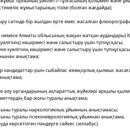
 жұмыс орнының уәкілетті тұлғасының қолымен және ұ
темелік жұмыстарының тізімі (болған жағдайда);
ыру сәтінде бір жылдан ерте емес жасалған флюорограф
ы немесе Алматы облысының жақын жатқан аудандары) Қ
уәлігінің) көшірмесі және салыстыру үшін түпнұсқасы;
е куәлігінің көшірмесі және салыстыру үшін түпнұсқасы
рнынан анықтама;
ер кандидаттар үшін сыбайлас жемқорлық қылмыс жасағ
анықтама;
ке алу органдарының ақпараттық жүйелері арқылы қыл
меттердің бар-жоғы туралы анықтама;
тыны туралы наркологиялық ұйымның анықтамасы;
тыны туралы психоневрологиялық ұйымнан анықтама;
уда көрсетілген пәндерге сәйкес силлабус).