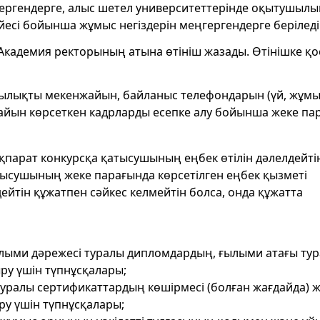
гергендерге, алыс шетел университеттерінде оқытушылы
йесі бойынша жұмыс негіздерін меңгергендерге беріледі
р Академия ректорының атына өтініш жазады. Өтінішке қо
ғылықты мекенжайын, байланыс телефондарын (үй, жұмы
йын көрсеткен кадрларды есепке алу бойынша жеке па
қпарат конкурсқа қатысушының еңбек өтілін дәлелдейті
тысушының жеке парағында көрсетілген еңбек қызметі
ейтін құжатпен сәйкес келмейтін болса, онда құжатта
ылыми дәрежесі туралы дипломдардың, ғылыми атағы ту
ру үшін түпнұсқалары;
у туралы сертификаттардың көшірмесі (болған жағдайда) 
ру үшін түпнұсқалары;