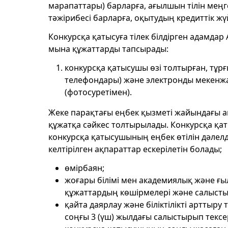
марапаттары) барларға, ағылшын тілін мең
тәжірибесі барларға, оқытудың кредиттік жү
Конкурсқа қатысуға тілек білдірген адамда
мына құжаттарды тапсырады:
конкурсқа қатысушы өзі толтырған, тұр
телефондары) және электронды мекенжа
(фотосуретімен).
Жеке парақтағы еңбек қызметі жайындағы а
құжатқа сәйкес толтырылады. Конкурсқа қа
конкурсқа қатысушының еңбек өтілін дәлелд
келтірілген ақпараттар ескерілетін болады;
өмірбаян;
жоғары білімі мен академиялық және ғ
құжаттардың көшірмелері және салысты
қайта даярлау және біліктілікті арттыр
соңғы 3 (үш) жылдағы салыстырып тексе