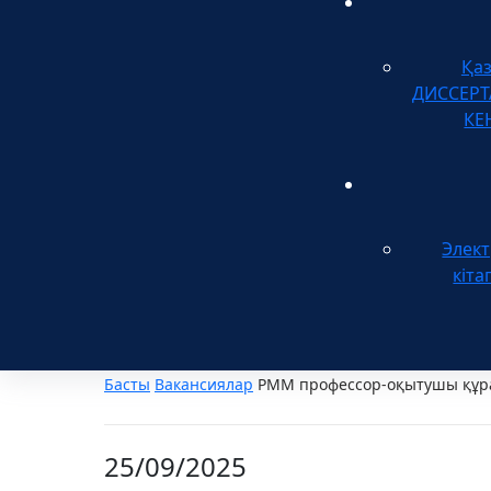
Қа
ДИССЕР
КЕ
Элек
кіта
Басты
Вакансиялар
РММ профессор-оқытушы құра
25/09/2025