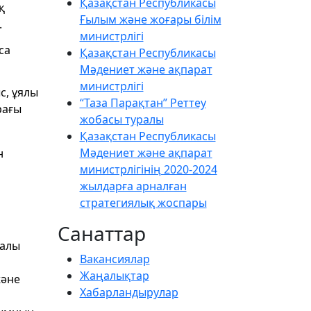
Қазақстан Республикасы
қ
Ғылым және жоғары білім
.
министрлігі
са
Қазақстан Республикасы
Мәдениет және ақпарат
министрлігі
с, ұялы
“Таза Парақтан” Реттеу
рағы
жобасы туралы
Қазақстан Республикасы
Мәдениет және ақпарат
н
министрлігінің 2020-2024
жылдарға арналған
стратегиялық жоспары
Санаттар
ралы
Вакансиялар
Жаңалықтар
және
Хабарландырулар