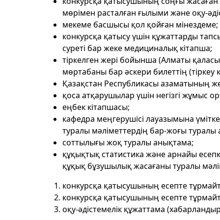
конкурсқа қатысушының соңғы жасаған
мөрімен расталған ғылыми және оқу-әдіс
мекеме басшысы қол қойған мінездеме;
конкурсқа қатысу үшін құжаттарды тапс
суреті бар жеке медициналық кітапша;
тіркелген жері бойынша (Алматы қалас
мөртабаны бар әскери билеттің (тіркеу к
Қазақстан Республикасы азаматының жек
қоса атқарушылар үшін негізгі жұмыс о
еңбек кітапшасы;
кафедра меңгерушісі лауазымына үмітк
туралы мәліметтердің бар-жоғы туралы 
соттылығы жоқ туралы анықтама;
құқықтық статистика және арнайы есеп
құқық бұзушылық жасағаны туралы мәлі
конкурсқа қатысушының есепте тұрмай
конкурсқа қатысушының есепте тұрмай
оқу-әдістемелік құжаттама (хабарландыр