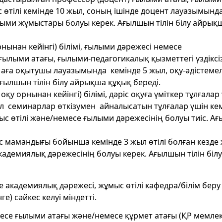
с өтілі кемінде 10 жыл, соның ішінде доцент лауазымынд
ылыми жұмыстары болуы керек. Ағылшын тілін білу айрық
ынан кейінгі) білімі, ғылыми дәрежесі немесе
ылыми атағы, ғылыми-педагогикалық қызметтегі үздіксі
е аға оқытушы лауазымында кемінде 5 жыл, оқу-әдістемел
ылшын тілін білу айрықша құқық береді.
 орнынан кейінгі) білімі, дәріс оқуға үміткер тұлғалар
л семинарлар өткізумен айналысатын тұлғалар үшін кем
ыс өтілі және/немесе ғылыми дәрежесінің болуы тиіс. А
 мамандығы бойынша кемінде 3 жыл өтілі болған кезде
академиялық дәрежесінің болуы керек. Ағылшын тілін білу
 академиялық дәрежесі, жұмыс өтілі кафедра/білім беру
) сәйкес келуі міндетті.
се ғылыми атағы және/немесе құрмет атағы (ҚР мемлек