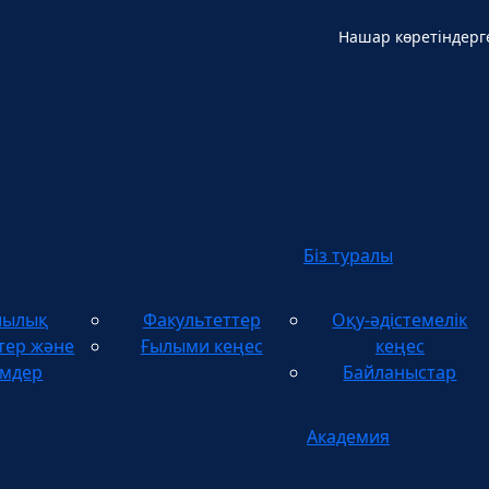
Нашар көретіндерг
Қ
Біз туралы
шылық
Факультеттер
Оқу-әдістемелік
тер және
Ғылыми кеңес
кеңес
імдер
Байланыстар
Академия