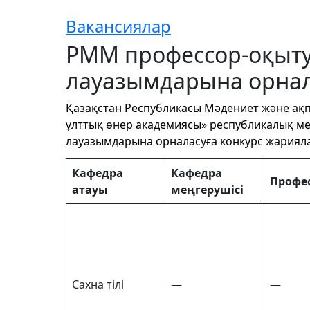
Вакансиялар
РММ профессор-оқыт
лауазымдарына орнал
Қазақстан Республикасы Мәдениет және ақп
ұлттық өнер академиясы»
республикалық ме
лауазымдарына орналасуға конкурс жариял
Кафедра
Кафедра
Профе
атауы
меңгерушісі
Сахна тілі
—
—