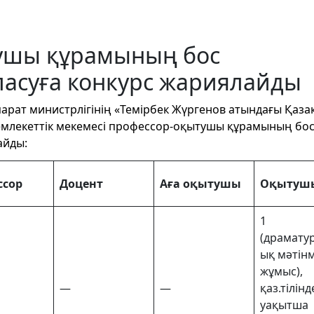
ушы құрамының бос
асуға конкурс жариялайды
арат министрлігінің «Темірбек Жүргенов атындағы Қаза
млекеттік мекемесі профессор-оқытушы құрамының бо
айды:
ссор
Доцент
Аға оқытушы
Оқытуш
1
(драмату
ық мәтін
жұмыс),
—
—
қаз.тілінд
уақытша