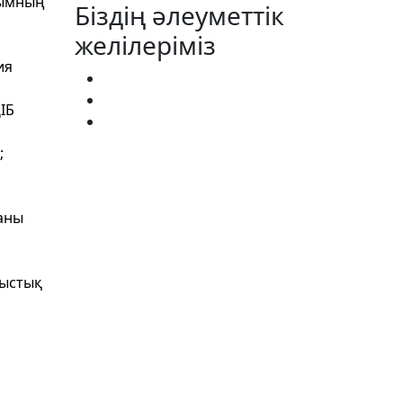
йымның
Біздің әлеуметтік
желілеріміз
ия
ІБ
;
аны
мыстық