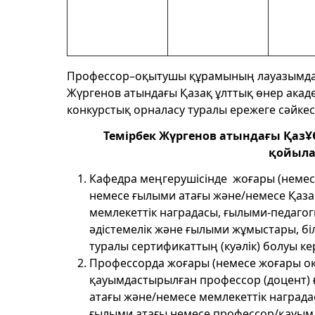
Профессор–оқытушы құрамының лауазымдар
Жүргенов атындағы Қазақ ұлттық өнер ак
конкурстық орналасу туралы ережеге сәйкес 
Темірбек Жүргенов атындағы Қа
қойылат
Кафедра меңгерушісінде жоғары (немесе 
немесе ғылыми атағы және/немесе Қаза
мемлекеттік наградасы, ғылыми-педагогик
әдістемелік және ғылыми жұмыстары, бі
туралы сертификаттың (куәлік) болуы ке
Профессорда жоғары (немесе жоғары оқу
қауымдастырылған профессор (доцент) 
атағы және/немесе мемлекеттік наград
ғылыми атағы немесе профессор/қауымд