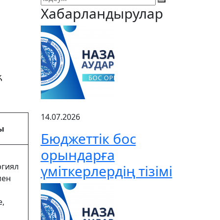
Хабарландырулар
қ
с
14.07.2026
ы
Бюджеттік бос
орындарға
ргиял
үміткерлердің тізімі
мен
е,