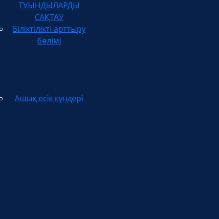
САҚТАУ
Біліктілікті арттыру
бөлімі
Ашық есік күндері