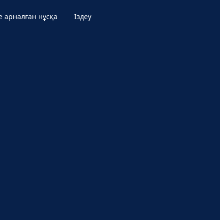
е арналған нұсқа
Іздеу