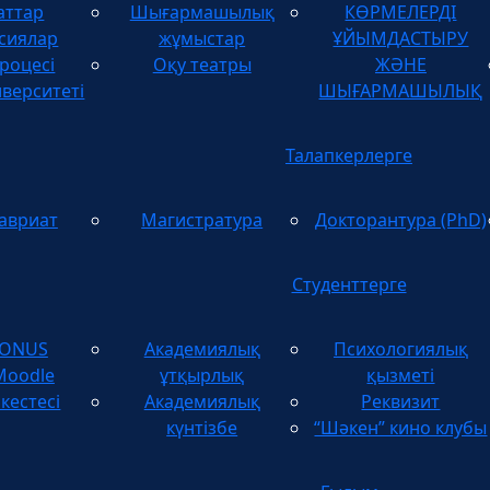
аттар
Шығармашылық
КӨРМЕЛЕРДІ
ТУЫНДЫЛАРДЫ
сиялар
жұмыстар
ҰЙЫМДАСТЫРУ
роцесі
Оқу театры
ЖӘНЕ
иверситеті
ШЫҒАРМАШЫЛЫҚ
Талапкерлерге
авриат
Магистратура
Докторантура (PhD)
Студенттерге
TONUS
Академиялық
Психологиялық
Moodle
ұтқырлық
қызметі
кестесі
Академиялық
Реквизит
күнтізбе
“Шәкен” кино клубы