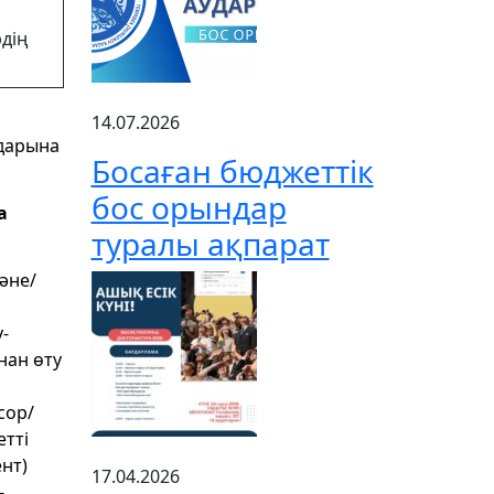
дің
14.07.2026
дарына
Босаған бюджеттік
бос орындар
а
туралы ақпарат
әне/
-
нан өту
сор/
тті
нт)
17.04.2026
-