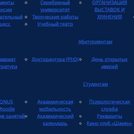
менты
Серебряный
ОРГАНИЗАЦИЯ
ТВОРЧЕСКИХ
ансии
университет
ВЫСТАВОК И
ательный
Творческие работы
ХРАНЕНИЯ
цесс
Учебный театр
Абитуриентам
авриат
Докторантура (PhD)
День открытых
тратура
дверей
Студентам
TONUS
Академическая
Психологическая
Moodle
мобильность
служба
ие занятий
Академический
Реквизиты
календарь
Кино клуб «Шәкен»