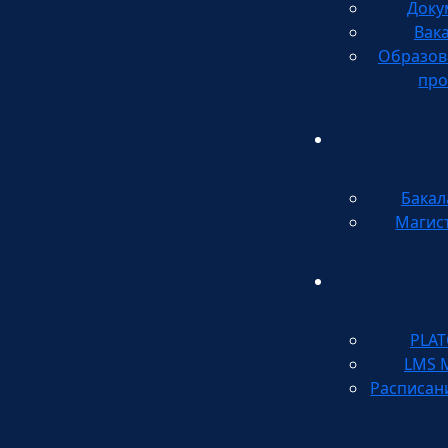
Доку
Вак
Образов
про
Бакал
Магис
PLA
LMS 
Расписан