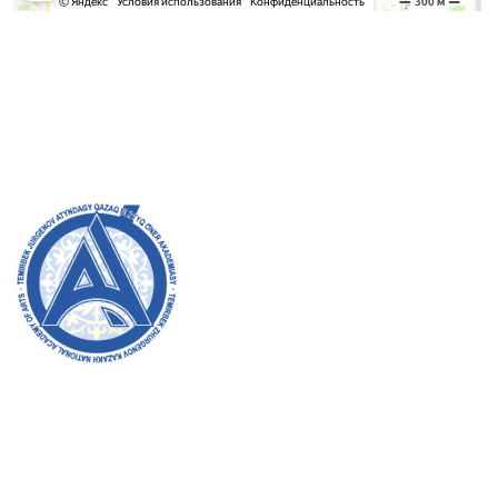
Приемная комиссия
Бакалавриат:
8 (727) 272-46-74
Магистратура:
8 (727) 338-20-31
Добро пожаловать на официальный сайт академии!
Мы стремимся к прозрачности, инклюзивности и
оказанию влияния на общество в нашей работе.
Ваша поддержка и участие очень важны для нас.