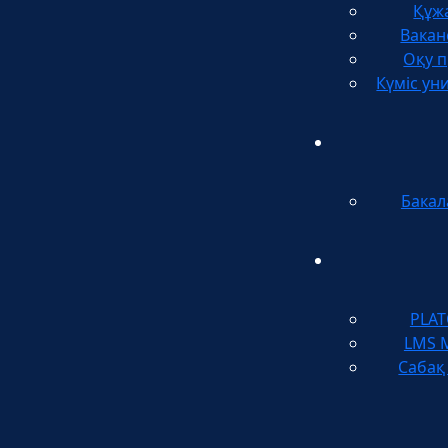
Құж
Вакан
Оқу п
Күміс ун
Бакал
PLA
LMS 
Сабақ 