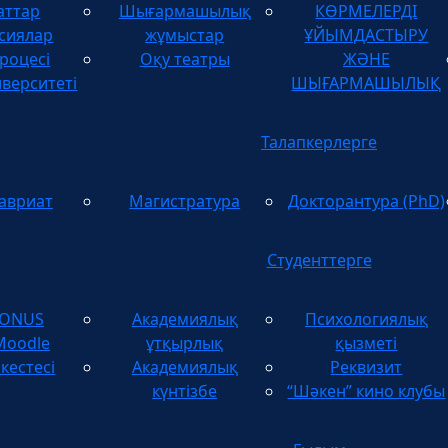
аттар
Шығармашылық
КӨРМЕЛЕРДІ
ТУЫНДЫЛАРДЫ
сиялар
жұмыстар
ҰЙЫМДАСТЫРУ
роцесі
Оқу театры
ЖӘНЕ
иверситеті
ШЫҒАРМАШЫЛЫҚ
Талапкерлерге
авриат
Магистратура
Докторантура (PhD)
Студенттерге
TONUS
Академиялық
Психологиялық
Moodle
ұтқырлық
қызметі
кестесі
Академиялық
Реквизит
күнтізбе
“Шәкен” кино клубы