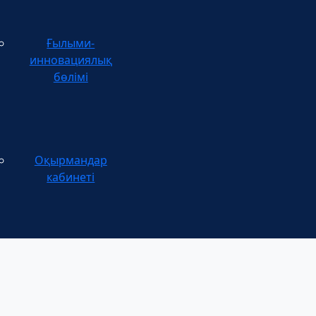
Ғылыми-
инновациялық
бөлімі
Оқырмандар
кабинеті