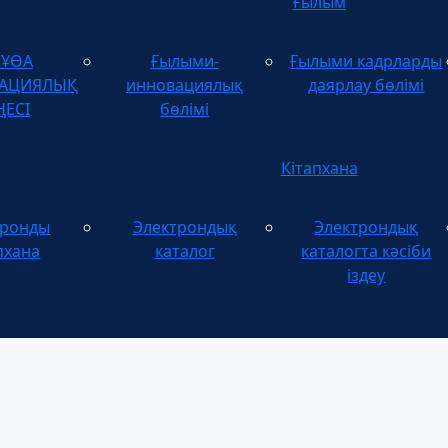
Ғылым
зҰӨА
Ғылыми-
Ғылыми кадрларды
ТАЦИЯЛЫҚ
инновациялық
даярлау бөлімі
ҢЕСІ
бөлімі
Кітапхана
тронды
Электрондық
Электрондық
пхана
каталог
каталогта кәсіби
іздеу