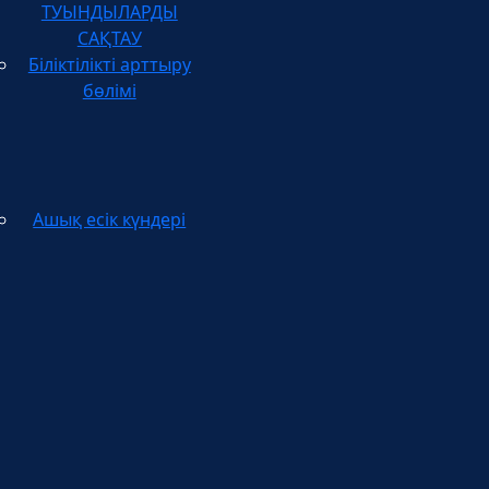
САҚТАУ
Біліктілікті арттыру
бөлімі
Ашық есік күндері