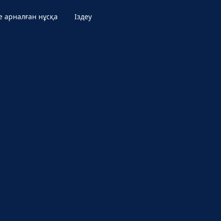
е арналған нұсқа
Іздеу