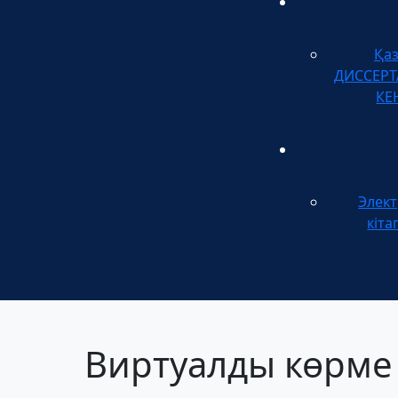
Қа
ДИССЕР
КЕ
Элек
кіта
Виртуалды көрме