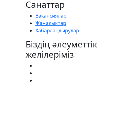
Санаттар
Вакансиялар
Жаңалықтар
Хабарландырулар
Біздің әлеуметтік
желілеріміз
АГИСТРАТУРА:
(727) 338-20-31