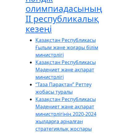
олимпиадасының
ІІ республикалық
кезеңі
Қазақстан Республикасы
Ғылым және жоғары білім
министрлігі
Қазақстан Республикасы
Мәдениет және ақпарат
министрлігі
“Таза Парақтан” Реттеу
жобасы туралы
Қазақстан Республикасы
Мәдениет және ақпарат
министрлігінің 2020-2024
жылдарға арналған
стратегиялық жоспары