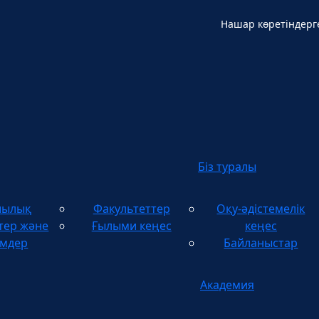
Нашар көретіндерг
Қ
Біз туралы
шылық
Факультеттер
Оқу-әдістемелік
тер және
Ғылыми кеңес
кеңес
імдер
Байланыстар
Академия