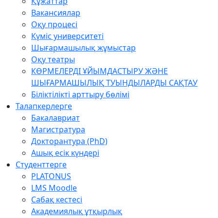
Құжаттар
Вакансиялар
Оқу процесі
Күміс университеті
Шығармашылық жұмыстар
Оқу театры
КӨРМЕЛЕРДІ ҰЙЫМДАСТЫРУ ЖӘНЕ
ШЫҒАРМАШЫЛЫҚ ТУЫНДЫЛАРДЫ САҚТАУ
Біліктілікті арттыру бөлімі
Талапкерлерге
Бакалавриат
Магистратура
Докторантура (PhD)
Ашық есік күндері
Студенттерге
PLATONUS
LMS Moodle
Сабақ кестесі
Академиялық ұтқырлық