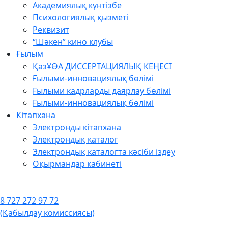
Академиялық күнтізбе
Психологиялық қызметі
Реквизит
“Шәкен” кино клубы
Ғылым
ҚазҰӨА ДИССЕРТАЦИЯЛЫҚ КЕҢЕСІ
Ғылыми-инновациялық бөлімі
Ғылыми кадрларды даярлау бөлімі
Ғылыми-инновациялық бөлімі
Кітапхана
Электронды кітапхана
Электрондық каталог
Электрондық каталогта кәсіби іздеу
Оқырмандар кабинеті
8 727 272 97 72
(Қабылдау комиссиясы)