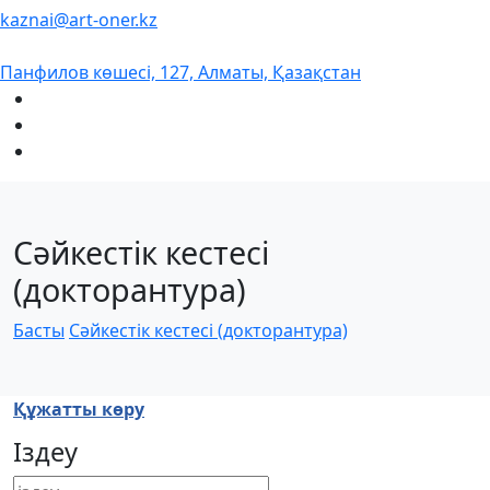
kaznai@art-oner.kz
Панфилов көшесі, 127, Алматы, Қазақстан
Сәйкестік кестесі
(докторантура)
Басты
Сәйкестік кестесі (докторантура)
Құжатты көру
Іздеу