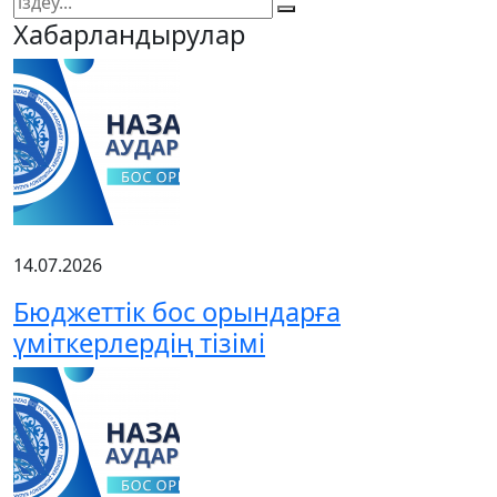
Хабарландырулар
14.07.2026
Бюджеттік бос орындарға
үміткерлердің тізімі