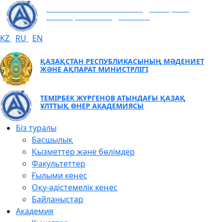
ТЕМІРБЕК ЖҮРГЕНОВ АТЫНДАҒЫ ҚАЗАҚ
ҰЛТТЫҚ ӨНЕР АКАДЕМИЯСЫ
KZ
RU
EN
ҚАЗАҚСТАН РЕСПУБЛИКАСЫНЫҢ МӘДЕНИЕТ
ЖӘНЕ АҚПАРАТ МИНИСТРЛІГІ
ТЕМІРБЕК ЖҮРГЕНОВ АТЫНДАҒЫ ҚАЗАҚ
ҰЛТТЫҚ ӨНЕР АКАДЕМИЯСЫ
Біз туралы
Басшылық
Қызметтер және бөлімдер
Факультеттер
Ғылыми кеңес
Оқу-әдістемелік кеңес
Байланыстар
Академия