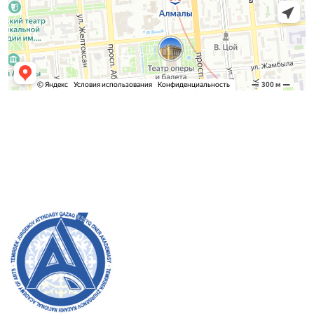
Қабылдау комиссиясы
БАКАЛАВРИАТ:
8 (727) 272-46-74
МАГИСТРАТУРА:
8 (727) 338-20-31