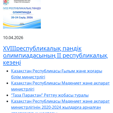
10.04.2026
XVIIIреспубликалық пәндік
олимпиадасының ІІ республикалық
кезеңі
Қазақстан Республикасы Ғылым және жоғары
білім министрлігі
Қазақстан Республикасы Мәдениет және ақпарат
министрлігі
“Таза Парақтан” Реттеу жобасы туралы
Қазақстан Республикасы Мәдениет және ақпарат
министрлігінің 2020-2024 жылдарға арналған