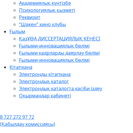
Академиялық күнтізбе
Психологиялық қызметі
Реквизит
“Шәкен” кино клубы
Ғылым
ҚазҰӨА ДИССЕРТАЦИЯЛЫҚ КЕҢЕСІ
Ғылыми-инновациялық бөлімі
Ғылыми кадрларды даярлау бөлімі
Ғылыми-инновациялық бөлімі
Кітапхана
Электронды кітапхана
Электрондық каталог
Электрондық каталогта кәсіби іздеу
Оқырмандар кабинеті
8 727 272 97 72
(Қабылдау комиссиясы)