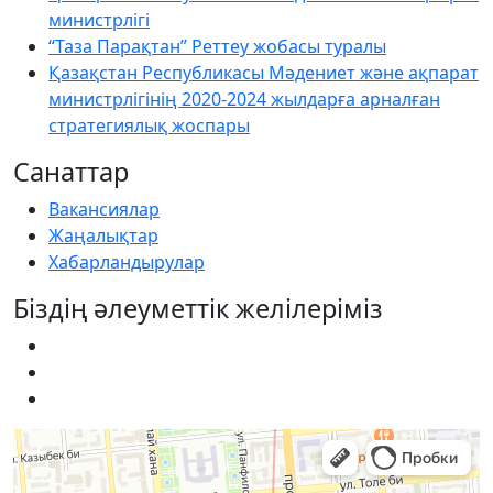
министрлігі
“Таза Парақтан” Реттеу жобасы туралы
Қазақстан Республикасы Мәдениет және ақпарат
министрлігінің 2020-2024 жылдарға арналған
стратегиялық жоспары
Санаттар
Вакансиялар
Жаңалықтар
Хабарландырулар
Біздің әлеуметтік желілеріміз