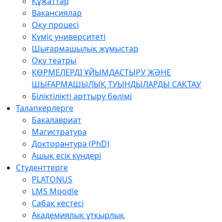
Құжаттар
Вакансиялар
Оқу процесі
Күміс университеті
Шығармашылық жұмыстар
Оқу театры
КӨРМЕЛЕРДІ ҰЙЫМДАСТЫРУ ЖӘНЕ
ШЫҒАРМАШЫЛЫҚ ТУЫНДЫЛАРДЫ САҚТАУ
Біліктілікті арттыру бөлімі
Талапкерлерге
Бакалавриат
Магистратура
Докторантура (PhD)
Ашық есік күндері
Студенттерге
PLATONUS
LMS Moodle
Сабақ кестесі
Академиялық ұтқырлық