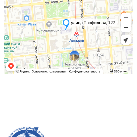
Қабылдау комиссиясы
БАКАЛАВРИАТ:
8 (727) 272-46-74
МАГИСТРАТУРА:
8 (727) 338-20-31