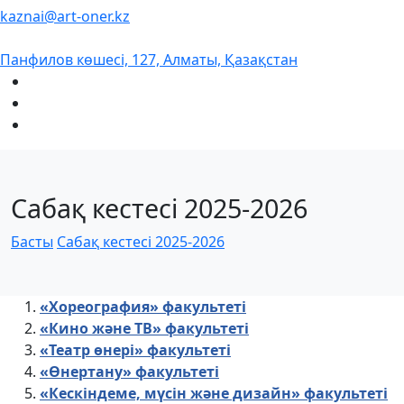
kaznai@art-oner.kz
Панфилов көшесі, 127, Алматы, Қазақстан
Сабақ кестесі 2025-2026
Басты
Сабақ кестесі 2025-2026
«Хореография» факультеті
«Кино және ТВ» факультеті
«Театр өнері» факультеті
«Өнертану» факультеті
«Кескіндеме, мүсін және дизайн» факультеті