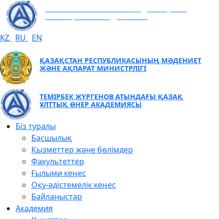
ТЕМІРБЕК ЖҮРГЕНОВ АТЫНДАҒЫ ҚАЗАҚ
ҰЛТТЫҚ ӨНЕР АКАДЕМИЯСЫ
KZ
RU
EN
ҚАЗАҚСТАН РЕСПУБЛИКАСЫНЫҢ МӘДЕНИЕТ
ЖӘНЕ АҚПАРАТ МИНИСТРЛІГІ
ТЕМІРБЕК ЖҮРГЕНОВ АТЫНДАҒЫ ҚАЗАҚ
ҰЛТТЫҚ ӨНЕР АКАДЕМИЯСЫ
Біз туралы
Басшылық
Қызметтер және бөлімдер
Факультеттер
Ғылыми кеңес
Оқу-әдістемелік кеңес
Байланыстар
Академия