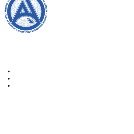
Академияның ресми сайтына қош келдіңіздер! Біз өз
жұмысымызда ашықтық, инклюзивтілік және қоғамға
деген ықпал жасауға ұмтыламыз. Сіздің қолдауыңыз
бен қатысуыңыз біз үшін өте маңызды.
Академия
Құжаттар
Электрондық пошта:
kaznai@art-oner.kz