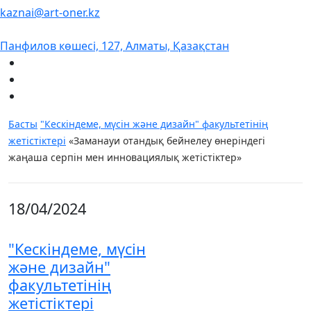
kaznai@art-oner.kz
Панфилов көшесі, 127, Алматы, Қазақстан
Басты
"Кескіндеме, мүсін және дизайн" факультетінің
жетістіктері
«Заманауи отандық бейнелеу өнеріндегі
жаңаша серпін мен инновациялық жетістіктер»
18/04/2024
"Кескіндеме, мүсін
және дизайн"
факультетінің
жетістіктері