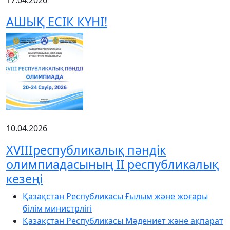
АШЫҚ ЕСІК КҮНІ!
10.04.2026
XVIIIреспубликалық пәндік
олимпиадасының ІІ республикалық
кезеңі
Қазақстан Республикасы Ғылым және жоғары
білім министрлігі
Қазақстан Республикасы Мәдениет және ақпарат