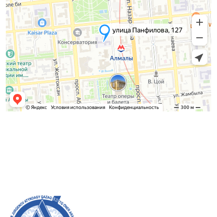
Қабылдау комиссиясы
БАКАЛАВРИАТ:
8 (727) 272-46-74
МАГИСТРАТУРА:
8 (727) 338-20-31