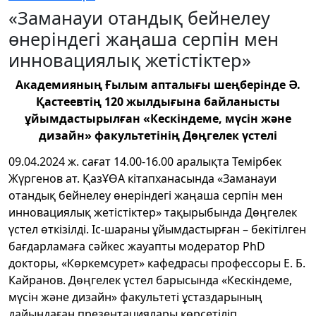
«Заманауи отандық бейнелеу
өнеріндегі жаңаша серпін мен
инновациялық жетістіктер»
Академияның Ғылым апталығы шеңберінде
Ә.
Қастеевтің 120 жылдығына байланысты
ұйымдастырылған «Кескіндеме, мүсін және
дизайн» факультетінің Дөңгелек үстелі
09.04.2024 ж. сағат 14.00-16.00 аралықта Темірбек
Жүргенов ат. ҚазҰӨА кітапханасында «Заманауи
отандық бейнелеу өнеріндегі жаңаша серпін мен
инновациялық жетістіктер» тақырыбында Дөңгелек
үстел өткізілді. Іс-шараны ұйымдастырған – бекітілген
бағдарламаға сәйкес жауапты модератор PhD
докторы, «Көркемсурет» кафедрасы профессоры Е. Б.
Кайранов. Дөңгелек үстел барысында «Кескіндеме,
мүсін және дизайн» факультеті ұстаздарының
дайындаған презентациялары көрсетіліп