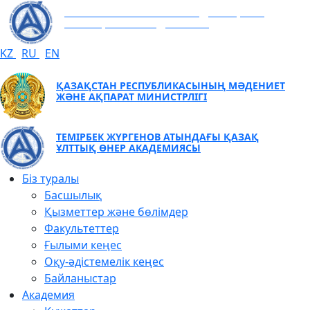
ТЕМІРБЕК ЖҮРГЕНОВ АТЫНДАҒЫ ҚАЗАҚ
ҰЛТТЫҚ ӨНЕР АКАДЕМИЯСЫ
KZ
RU
EN
ҚАЗАҚСТАН РЕСПУБЛИКАСЫНЫҢ МӘДЕНИЕТ
ЖӘНЕ АҚПАРАТ МИНИСТРЛІГІ
ТЕМІРБЕК ЖҮРГЕНОВ АТЫНДАҒЫ ҚАЗАҚ
ҰЛТТЫҚ ӨНЕР АКАДЕМИЯСЫ
Біз туралы
Басшылық
Қызметтер және бөлімдер
Факультеттер
Ғылыми кеңес
Оқу-әдістемелік кеңес
Байланыстар
Академия