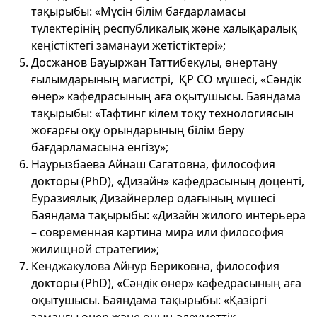
тақырыбы: «Мүсін білім бағдарламасы
түлектерінің республикалық және халықаралық
кеңістіктегі заманауи жетістіктері»;
Досжанов Бауыржан Таттибекұлы, өнертану
ғылымдарының магистрі, ҚР СО мүшесі, «Сәндік
өнер» кафедрасының аға оқытушысы. Баяндама
тақырыбы: «Тафтинг кілем тоқу технологиясын
жоғарғы оқу орындарының білім беру
бағдарламасына енгізу»;
Наурызбаева Айнаш Сагатовна, философия
докторы (PhD), «Дизайн» кафедрасының доценті,
Еуразиялық Дизайнерлер одағының мүшесі
Баяндама тақырыбы: «Дизайн жилого интерьера
– современная картина мира или философия
жилищной стратегии»;
Кенджакулова Айнур Бериковна, философия
докторы (PhD), «Сәндік өнер» кафедрасының аға
оқытушысы. Баяндама тақырыбы: «Қазіргі
заманғы өнер және оның әлеуметтік