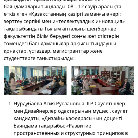
баяндамалары тыңдалды. 08 – 12 сәуір аралықта
өткізілген «Қазақстанның қазіргі заманғы өнері:
зерттеу серпіні мен интеллектуалдық инновация»
тақырыбындағы Ғылым апталығы шеңберінде
факультеттің білім берудегі соңғы жетістіктерін
төмендегі баяндамашылар арқылы тыңдаушы
қонақтар, ұстаздар, магистранттар және
студенттерге таныстырылды:
Нурдубаева Асия Руслановна, ҚР Сәулетшілер
мен Дизайнерлер одақтарының мүшесі, сәулет
кандидаты, «Дизайн» кафедрасының доценті.
Баяндама тақырыбы: «Развитие
пространственных и структурных принципов в