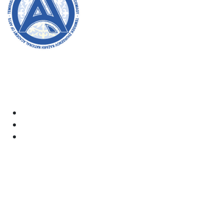
Академияның ресми сайтына қош келдіңіздер! Біз өз
жұмысымызда ашықтық, инклюзивтілік және қоғамға
деген ықпал жасауға ұмтыламыз. Сіздің қолдауыңыз
бен қатысуыңыз біз үшін өте маңызды.
Академия
Құжаттар
Электрондық пошта:
kaznai@art-oner.kz
Ректордың қабылдауы: