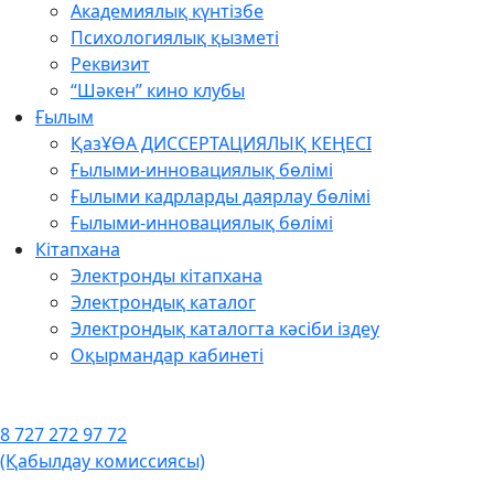
Академиялық күнтізбе
Психологиялық қызметі
Реквизит
“Шәкен” кино клубы
Ғылым
ҚазҰӨА ДИССЕРТАЦИЯЛЫҚ КЕҢЕСІ
Ғылыми-инновациялық бөлімі
Ғылыми кадрларды даярлау бөлімі
Ғылыми-инновациялық бөлімі
Кітапхана
Электронды кітапхана
Электрондық каталог
Электрондық каталогта кәсіби іздеу
Оқырмандар кабинеті
8 727 272 97 72
(Қабылдау комиссиясы)