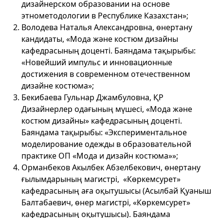
дизайнерском образовании на основе
этнометодологии в Республике Казахстан»;
Володева Наталья Александровна, өнертану
кандидаты, «Мода және костюм дизайны
кафедрасының доценті. Баяндама тақырыбы:
«Новейший импульс и инновационные
достижения в современном отечественном
дизайне костюма»;
Бекибаева Гульнар Джамбуловна, ҚР
Дизайнерлер одағының мүшесі, «Мода және
костюм дизайны» кафедрасының доценті.
Баяндама тақырыбы: «Экспериментальное
моделирование одежды в образовательной
практике ОП «Мода и дизайн костюма»»;
Орманбеков Акылбек Абзелбекович, өнертану
ғылымдарының магистрі, «Көркемсурет»
кафедрасының аға оқытушысы (Асылбай Қуаныш
Балтабаевич, өнер магистрі, «Көркемсурет»
кафедрасының оқытушысы). Баяндама