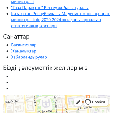
министрлігі
“Таза Парақтан” Реттеу жобасы туралы
Қазақстан Республикасы Мәдениет және ақпарат
министрлігінің 2020-2024 жылдарға арналған
стратегиялық жоспары
Санаттар
Вакансиялар
Жаңалықтар
Хабарландырулар
Біздің әлеуметтік желілеріміз