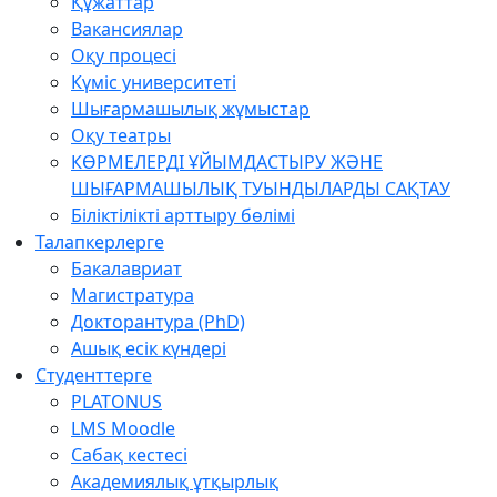
Құжаттар
Вакансиялар
Оқу процесі
Күміс университеті
Шығармашылық жұмыстар
Оқу театры
КӨРМЕЛЕРДІ ҰЙЫМДАСТЫРУ ЖӘНЕ
ШЫҒАРМАШЫЛЫҚ ТУЫНДЫЛАРДЫ САҚТАУ
Біліктілікті арттыру бөлімі
Талапкерлерге
Бакалавриат
Магистратура
Докторантура (PhD)
Ашық есік күндері
Студенттерге
PLATONUS
LMS Moodle
Сабақ кестесі
Академиялық ұтқырлық