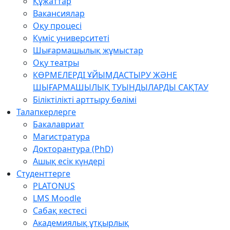
Құжаттар
Вакансиялар
Оқу процесі
Күміс университеті
Шығармашылық жұмыстар
Оқу театры
КӨРМЕЛЕРДІ ҰЙЫМДАСТЫРУ ЖӘНЕ
ШЫҒАРМАШЫЛЫҚ ТУЫНДЫЛАРДЫ САҚТАУ
Біліктілікті арттыру бөлімі
Талапкерлерге
Бакалавриат
Магистратура
Докторантура (PhD)
Ашық есік күндері
Студенттерге
PLATONUS
LMS Moodle
Сабақ кестесі
Академиялық ұтқырлық