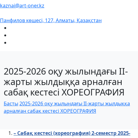
kaznai@art-oner.kz
Панфилов көшесі, 127, Алматы, Қазақстан
2025-2026 оқу жылындағы ІI-
жарты жылдыққа арналған
сабақ кестесі ХОРЕОГРАФИЯ
Басты
2025-2026 оқу жылындағы ІI-жарты жылдыққа
арналған сабақ кестесі ХОРЕОГРАФИЯ
– Сабақ кестесі (хореография) 2-семестр 2025-