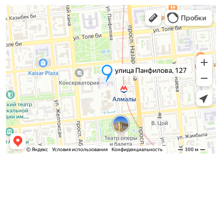
Қабылдау комиссиясы
БАКАЛАВРИАТ:
8 (727) 272-46-74
МАГИСТРАТУРА: