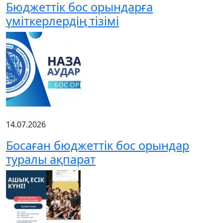
Бюджеттік бос орындарға
үміткерлердің тізімі
14.07.2026
Босаған бюджеттік бос орындар
туралы ақпарат