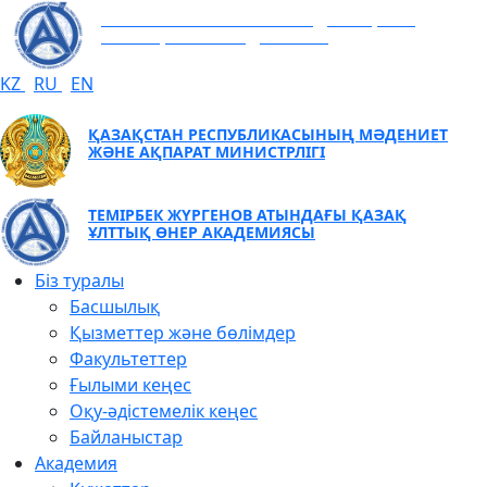
ТЕМІРБЕК ЖҮРГЕНОВ АТЫНДАҒЫ ҚАЗАҚ
ҰЛТТЫҚ ӨНЕР АКАДЕМИЯСЫ
KZ
RU
EN
ҚАЗАҚСТАН РЕСПУБЛИКАСЫНЫҢ МӘДЕНИЕТ
ЖӘНЕ АҚПАРАТ МИНИСТРЛІГІ
ТЕМІРБЕК ЖҮРГЕНОВ АТЫНДАҒЫ ҚАЗАҚ
ҰЛТТЫҚ ӨНЕР АКАДЕМИЯСЫ
Біз туралы
Басшылық
Қызметтер және бөлімдер
Факультеттер
Ғылыми кеңес
Оқу-әдістемелік кеңес
Байланыстар
Академия