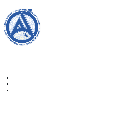
8 (727) 338-20-31
Академияның ресми сайтына қош келдіңіздер! Біз өз
жұмысымызда ашықтық, инклюзивтілік және қоғамға
деген ықпал жасауға ұмтыламыз. Сіздің қолдауыңыз
бен қатысуыңыз біз үшін өте маңызды.
Академия
Құжаттар