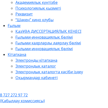
Академиялық күнтізбе
Психологиялық қызметі
Реквизит
“Шәкен” кино клубы
Ғылым
ҚазҰӨА ДИССЕРТАЦИЯЛЫҚ КЕҢЕСІ
Ғылыми-инновациялық бөлімі
Ғылыми кадрларды даярлау бөлімі
Ғылыми-инновациялық бөлімі
Кітапхана
Электронды кітапхана
Электрондық каталог
Электрондық каталогта кәсіби іздеу
Оқырмандар кабинеті
8 727 272 97 72
(Қабылдау комиссиясы)