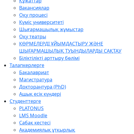
Құжаттар
Вакансиялар
Оқу процесі
Күміс университеті
Шығармашылық жұмыстар
Оқу театры
КӨРМЕЛЕРДІ ҰЙЫМДАСТЫРУ ЖӘНЕ
ШЫҒАРМАШЫЛЫҚ ТУЫНДЫЛАРДЫ САҚТАУ
Біліктілікті арттыру бөлімі
Талапкерлерге
Бакалавриат
Магистратура
Докторантура (PhD)
Ашық есік күндері
Студенттерге
PLATONUS
LMS Moodle
Сабақ кестесі
Академиялық ұтқырлық