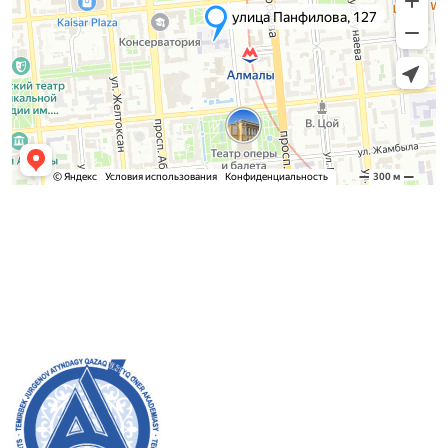
Қабылдау комиссиясы
БАКАЛАВРИАТ:
8 (727) 272-46-74
МАГИСТРАТУРА:
8 (727) 338-20-31