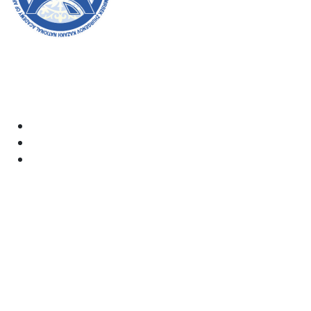
Академияның ресми сайтына қош келдіңіздер! Біз өз
жұмысымызда ашықтық, инклюзивтілік және қоғамға
деген ықпал жасауға ұмтыламыз. Сіздің қолдауыңыз
бен қатысуыңыз біз үшін өте маңызды.
Академия
Құжаттар
Электрондық пошта:
kaznai@art-oner.kz
Ректордың қабылдауы:
8 (727) 338-35-55