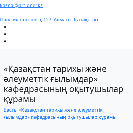
kaznai@art-oner.kz
Панфилов көшесі, 127, Алматы, Қазақстан
«Қазақстан тарихы және
әлеуметтік ғылымдар»
кафедрасының оқытушылар
құрамы
Басты
«Қазақстан тарихы және әлеуметтік
ғылымдар» кафедрасының оқытушылар құрамы