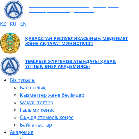
ТЕМІРБЕК ЖҮРГЕНОВ АТЫНДАҒЫ ҚАЗАҚ
ҰЛТТЫҚ ӨНЕР АКАДЕМИЯСЫ
KZ
RU
EN
ҚАЗАҚСТАН РЕСПУБЛИКАСЫНЫҢ МӘДЕНИЕТ
ЖӘНЕ АҚПАРАТ МИНИСТРЛІГІ
ТЕМІРБЕК ЖҮРГЕНОВ АТЫНДАҒЫ ҚАЗАҚ
ҰЛТТЫҚ ӨНЕР АКАДЕМИЯСЫ
Біз туралы
Басшылық
Қызметтер және бөлімдер
Факультеттер
Ғылыми кеңес
Оқу-әдістемелік кеңес
Байланыстар
Академия