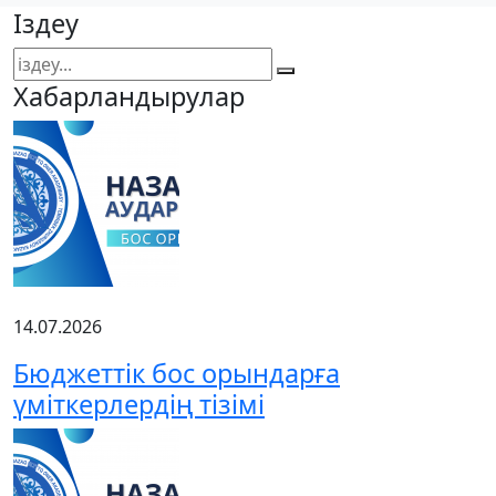
Іздеу
Хабарландырулар
14.07.2026
Бюджеттік бос орындарға
үміткерлердің тізімі