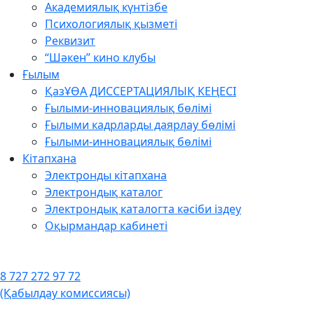
Академиялық күнтізбе
Психологиялық қызметі
Реквизит
“Шәкен” кино клубы
Ғылым
ҚазҰӨА ДИССЕРТАЦИЯЛЫҚ КЕҢЕСІ
Ғылыми-инновациялық бөлімі
Ғылыми кадрларды даярлау бөлімі
Ғылыми-инновациялық бөлімі
Кітапхана
Электронды кітапхана
Электрондық каталог
Электрондық каталогта кәсіби іздеу
Оқырмандар кабинеті
8 727 272 97 72
(Қабылдау комиссиясы)