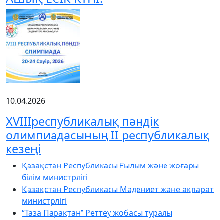
10.04.2026
XVIIIреспубликалық пәндік
олимпиадасының ІІ республикалық
кезеңі
Қазақстан Республикасы Ғылым және жоғары
білім министрлігі
Қазақстан Республикасы Мәдениет және ақпарат
министрлігі
“Таза Парақтан” Реттеу жобасы туралы