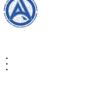
Академияның ресми сайтына қош келдіңіздер! Біз өз
жұмысымызда ашықтық, инклюзивтілік және қоғамға
деген ықпал жасауға ұмтыламыз. Сіздің қолдауыңыз
бен қатысуыңыз біз үшін өте маңызды.
Академия
Құжаттар
Электрондық пошта:
kaznai@art-oner.kz