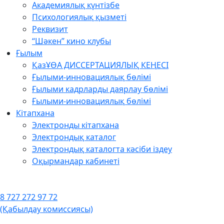
Академиялық күнтізбе
Психологиялық қызметі
Реквизит
“Шәкен” кино клубы
Ғылым
ҚазҰӨА ДИССЕРТАЦИЯЛЫҚ КЕҢЕСІ
Ғылыми-инновациялық бөлімі
Ғылыми кадрларды даярлау бөлімі
Ғылыми-инновациялық бөлімі
Кітапхана
Электронды кітапхана
Электрондық каталог
Электрондық каталогта кәсіби іздеу
Оқырмандар кабинеті
8 727 272 97 72
(Қабылдау комиссиясы)