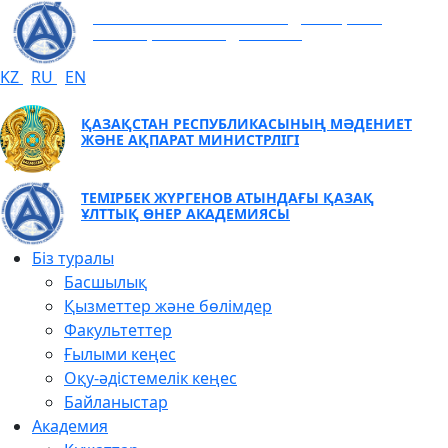
ТЕМІРБЕК ЖҮРГЕНОВ АТЫНДАҒЫ ҚАЗАҚ
ҰЛТТЫҚ ӨНЕР АКАДЕМИЯСЫ
KZ
RU
EN
ҚАЗАҚСТАН РЕСПУБЛИКАСЫНЫҢ МӘДЕНИЕТ
ЖӘНЕ АҚПАРАТ МИНИСТРЛІГІ
ТЕМІРБЕК ЖҮРГЕНОВ АТЫНДАҒЫ ҚАЗАҚ
ҰЛТТЫҚ ӨНЕР АКАДЕМИЯСЫ
Біз туралы
Басшылық
Қызметтер және бөлімдер
Факультеттер
Ғылыми кеңес
Оқу-әдістемелік кеңес
Байланыстар
Академия