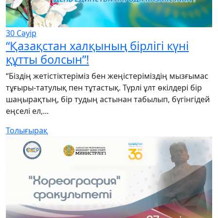
30
Сәуір
“Қазақстан халқының бірлігі күні
құтты болсын”!
“Біздің жетістіктеріміз бен жеңістеріміздің мызғымас
тұғыры-татулық пен тұтастық. Түрлі ұлт өкілдері бір
шаңырақтың, бір тудың астынан табылып, бүгінгідей
еңселі ел,...
Толығырақ