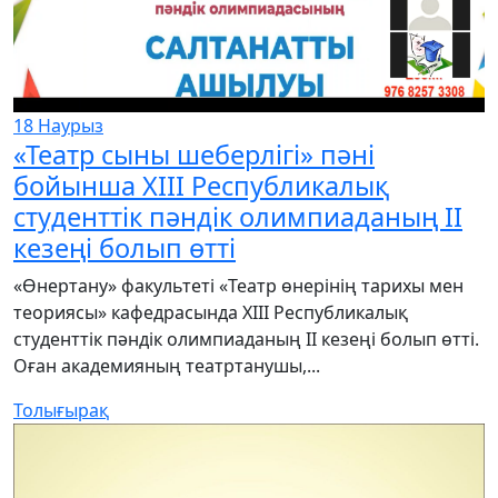
18
Наурыз
«Театр сыны шеберлігі» пәні
бойынша XIII Республикалық
студенттік пәндік олимпиаданың ІІ
кезеңі болып өтті
«Өнертану» факультеті «Театр өнерінің тарихы мен
теориясы» кафедрасында ХІІІ Республикалық
студенттік пәндік олимпиаданың ІІ кезеңі болып өтті.
Оған академияның театртанушы,...
Толығырақ