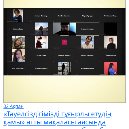
02
Ақпан
«Тәуелсіздігімізді тұғырлы етудің
қамы» атты мақаласы аясында