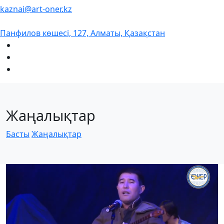
kaznai@art-oner.kz
Панфилов көшесі, 127, Алматы, Қазақстан
Жаңалықтар
Басты
Жаңалықтар