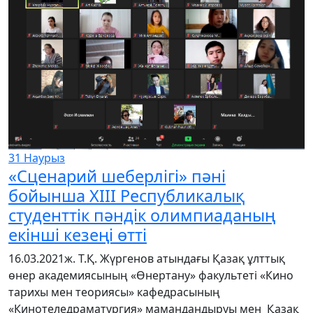
31
Наурыз
«Сценарий шеберлігі» пәні
бойынша XIII Республикалық
студенттік пәндік олимпиаданың
екінші кезеңі өтті
16.03.2021ж. Т.Қ. Жүргенов атындағы Қазақ ұлттық
өнер академиясының «Өнертану» факультеті «Кино
тарихы мен теориясы» кафедрасының
«Кинотеледраматургия» мамандандыруы мен Қазақ