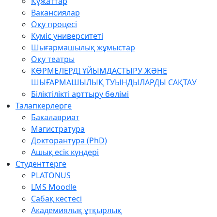
Құжаттар
Вакансиялар
Оқу процесі
Күміс университеті
Шығармашылық жұмыстар
Оқу театры
КӨРМЕЛЕРДІ ҰЙЫМДАСТЫРУ ЖӘНЕ
ШЫҒАРМАШЫЛЫҚ ТУЫНДЫЛАРДЫ САҚТАУ
Біліктілікті арттыру бөлімі
Талапкерлерге
Бакалавриат
Магистратура
Докторантура (PhD)
Ашық есік күндері
Студенттерге
PLATONUS
LMS Moodle
Сабақ кестесі
Академиялық ұтқырлық