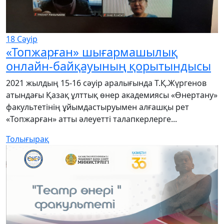
18
Сәуір
«Топжарған» шығармашылық
онлайн-байқауының қорытындысы
2021 жылдың 15-16 сәуір аралығында Т.Қ.Жүргенов
атындағы Қазақ ұлттық өнер академиясы «Өнертану»
факультетінің ұйымдастыруымен алғашқы рет
«Топжарған» атты әлеуетті талапкерлерге...
Толығырақ