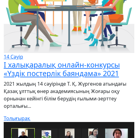
14
Сәуір
I халықаралық онлайн-конкурсы
«Үздік постерлік баяндама» 2021
2021 жылдың 14 сәуірінде Т. Қ. Жүргенов атындағы
Қазақ ұлттық өнер академиясының Жоғары оқу
орнынан кейінгі білім берудің ғылыми-зерттеу
орталығы...
Толығырақ