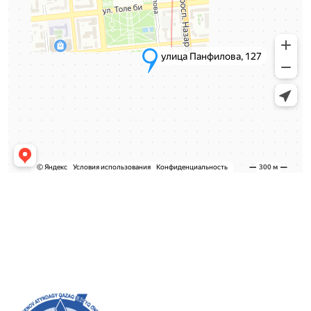
Қабылдау комиссиясы
БАКАЛАВРИАТ:
8 (727) 272-46-74
МАГИСТРАТУРА:
8 (727) 338-20-31