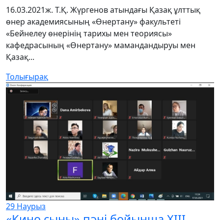
16.03.2021ж. Т.Қ. Жүргенов атындағы Қазақ ұлттық
өнер академиясының «Өнертану» факультеті
«Бейнелеу өнерінің тарихы мен теориясы»
кафедрасының «Өнертану» мамандандыруы мен
Қазақ...
Толығырақ
29
Наурыз
«Кино сыны» пәні бойынша XIII