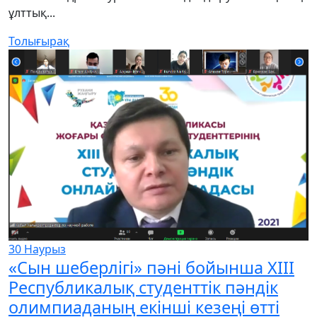
ұлттық...
Толығырақ
30
Наурыз
«Сын шеберлігі» пәні бойынша XIII
Республикалық студенттік пәндік
олимпиаданың екінші кезеңі өтті