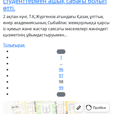
студенттермен ашық сабағы болып
өтті.
2 ақпан күні, Т.Қ.Жүргенов атындағы Қазақ ұлттық
өнер академиясының Сыбайлас жемқорлыққа қарсы
іс-қимыл және жастар саясаты мәселелері жөніндегі
қызметінің ұйымдастыруымен...
Толығырақ
1
…
96
97
98
99