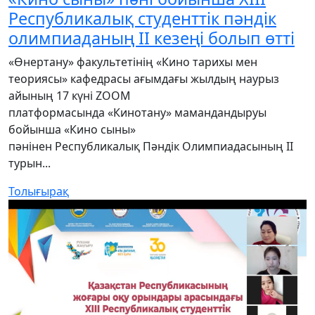
Республикалық студенттік пәндік
олимпиаданың ІІ кезеңі болып өтті
«Өнертану» факультетінің «Кино тарихы мен
теориясы» кафедрасы ағымдағы жылдың наурыз
айының 17 күні ZOOM
платформасында «Кинотану» мамандандыруы
бойынша «Кино сыны»
пәнінен Республикалық Пәндік Олимпиадасының II
турын...
Толығырақ