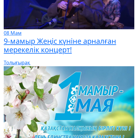
08
Мам
9-мамыр Жеңіс күніне арналған
мерекелік концерт!
Толығырақ