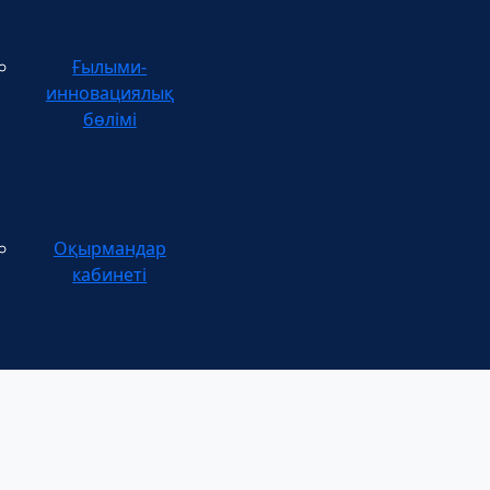
Ғылыми-
инновациялық
бөлімі
Оқырмандар
кабинеті