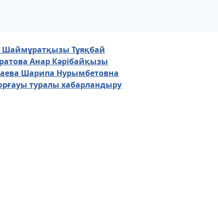
л Шаймұратқызы Тұяқбай
ратова Анар Кәрібайқызы
баева Шарипа Нурымбетовна
орғауы туралы хабарландыру