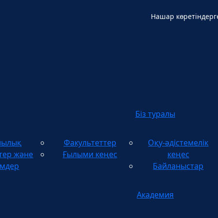
Нашар көретіндерг
Қ
Біз туралы
шылық
Факультеттер
Оқу-әдістемелік
тер және
Ғылыми кеңес
кеңес
імдер
Байланыстар
Академия