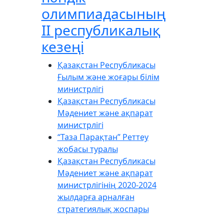
олимпиадасының
ІІ республикалық
кезеңі
Қазақстан Республикасы
Ғылым және жоғары білім
министрлігі
Қазақстан Республикасы
Мәдениет және ақпарат
министрлігі
“Таза Парақтан” Реттеу
жобасы туралы
Қазақстан Республикасы
Мәдениет және ақпарат
министрлігінің 2020-2024
жылдарға арналған
стратегиялық жоспары