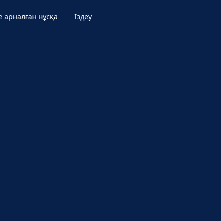
е арналған нұсқа
Іздеу