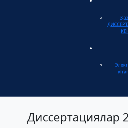
Қа
ДИССЕР
КЕ
Элек
кіта
Диссертациялар 