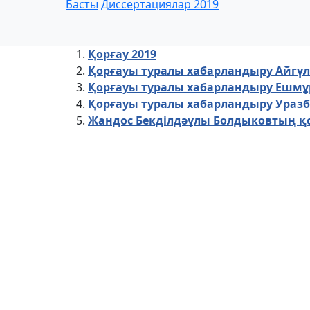
Басты
Диссертациялар 2019
Қорғау 2019
Қорғауы туралы хабарландыру Айгү
Қорғауы туралы хабарландыру Ешмұ
Қорғауы туралы хабарландыру Ураз
Жандос Бекділдәұлы Болдыковтың қ