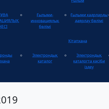
Ғылым
зҰӨА
Ғылыми-
Ғылыми кадрларды
ТАЦИЯЛЫҚ
инновациялық
даярлау бөлімі
ҢЕСІ
бөлімі
Кітапхана
тронды
Электрондық
Электрондық
пхана
каталог
каталогта кәсіби
іздеу
2019