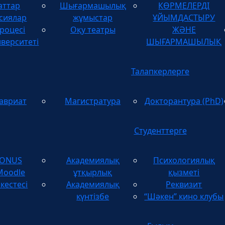
аттар
Шығармашылық
КӨРМЕЛЕРДІ
ТУЫНДЫЛАРДЫ
сиялар
жұмыстар
ҰЙЫМДАСТЫРУ
роцесі
Оқу театры
ЖӘНЕ
иверситеті
ШЫҒАРМАШЫЛЫҚ
Талапкерлерге
авриат
Магистратура
Докторантура (PhD)
Студенттерге
TONUS
Академиялық
Психологиялық
Moodle
ұтқырлық
қызметі
кестесі
Академиялық
Реквизит
күнтізбе
“Шәкен” кино клубы