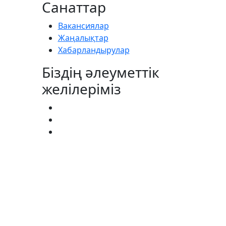
Санаттар
Вакансиялар
Жаңалықтар
Хабарландырулар
Біздің әлеуметтік
желілеріміз
АГИСТРАТУРА:
(727) 338-20-31