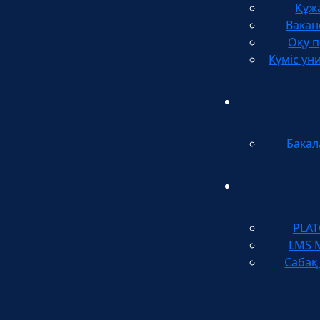
Құж
Вакан
Оқу п
Күміс ун
Бакал
PLA
LMS 
Сабақ 