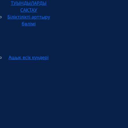
САҚТАУ
Біліктілікті арттыру
бөлімі
Ашық есік күндері