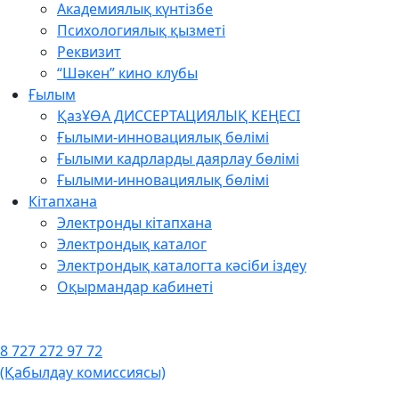
Академиялық күнтізбе
Психологиялық қызметі
Реквизит
“Шәкен” кино клубы
Ғылым
ҚазҰӨА ДИССЕРТАЦИЯЛЫҚ КЕҢЕСІ
Ғылыми-инновациялық бөлімі
Ғылыми кадрларды даярлау бөлімі
Ғылыми-инновациялық бөлімі
Кітапхана
Электронды кітапхана
Электрондық каталог
Электрондық каталогта кәсіби іздеу
Оқырмандар кабинеті
8 727 272 97 72
(Қабылдау комиссиясы)