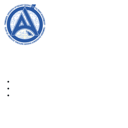
Академияның ресми сайтына қош келдіңіздер! Біз өз
жұмысымызда ашықтық, инклюзивтілік және қоғамға
деген ықпал жасауға ұмтыламыз. Сіздің қолдауыңыз
бен қатысуыңыз біз үшін өте маңызды.
Академия
Құжаттар
Электрондық пошта: