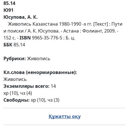
85.14
Ю91
Юсупова, А. К.
Живопись Казахстана 1980-1990 -х гг. [Текст] : Пути
и поиски / А. К. Юсупова. - Астана : Фолиант, 2009. -
152 с. -
ISBN
9965-35-776-5 : Б. ц.
ББК
85.14
Рубрики:
Живопись
Кл.слова (ненормированные):
Живопись
Экземпляры всего:
14
хр (10), чз (4)
Свободны:
хр (10), чз (3)
Құжатты оқу