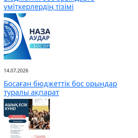
үміткерлердің тізімі
14.07.2026
Босаған бюджеттік бос орындар
туралы ақпарат