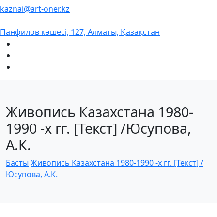
kaznai@art-oner.kz
Панфилов көшесі, 127, Алматы, Қазақстан
Живопись Казахстана 1980-
1990 -х гг. [Текст] /Юсупова,
А.К.
Басты
Живопись Казахстана 1980-1990 -х гг. [Текст] /
Юсупова, А.К.