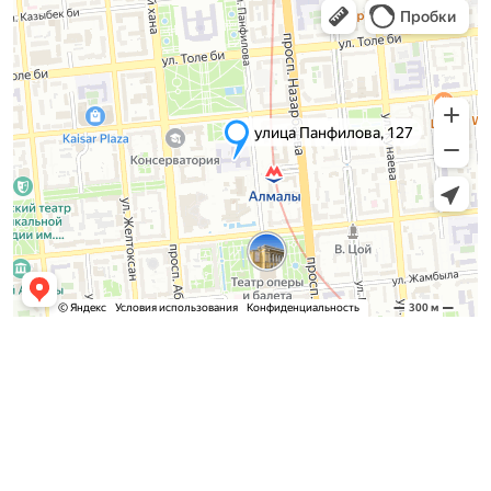
Қабылдау комиссиясы
БАКАЛАВРИАТ:
8 (727) 272-46-74
МАГИСТРАТУРА:
8 (727) 338-20-31