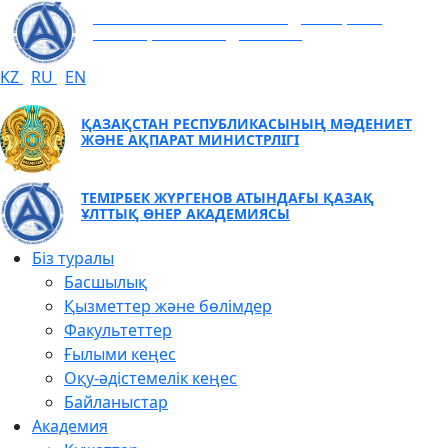
ТЕМІРБЕК ЖҮРГЕНОВ АТЫНДАҒЫ ҚАЗАҚ
ҰЛТТЫҚ ӨНЕР АКАДЕМИЯСЫ
KZ
RU
EN
ҚАЗАҚСТАН РЕСПУБЛИКАСЫНЫҢ МӘДЕНИЕТ
ЖӘНЕ АҚПАРАТ МИНИСТРЛІГІ
ТЕМІРБЕК ЖҮРГЕНОВ АТЫНДАҒЫ ҚАЗАҚ
ҰЛТТЫҚ ӨНЕР АКАДЕМИЯСЫ
Біз туралы
Басшылық
Қызметтер және бөлімдер
Факультеттер
Ғылыми кеңес
Оқу-әдістемелік кеңес
Байланыстар
Академия