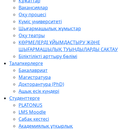
Құжаттар
Вакансиялар
Оқу процесі
Күміс университеті
Шығармашылық жұмыстар
Оқу театры
КӨРМЕЛЕРДІ ҰЙЫМДАСТЫРУ ЖӘНЕ
ШЫҒАРМАШЫЛЫҚ ТУЫНДЫЛАРДЫ САҚТАУ
Біліктілікті арттыру бөлімі
Талапкерлерге
Бакалавриат
Магистратура
Докторантура (PhD)
Ашық есік күндері
Студенттерге
PLATONUS
LMS Moodle
Сабақ кестесі
Академиялық ұтқырлық