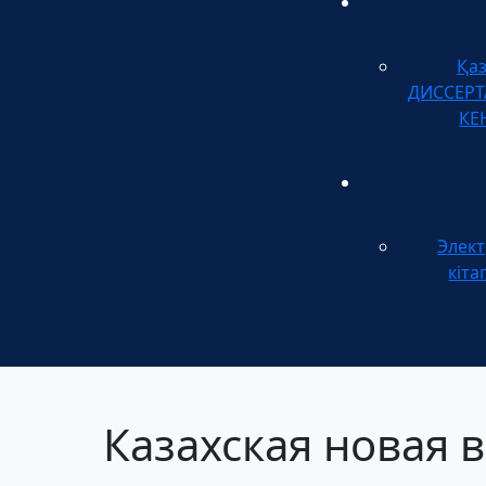
Қа
ДИССЕР
КЕ
Элек
кіта
Казахская новая 