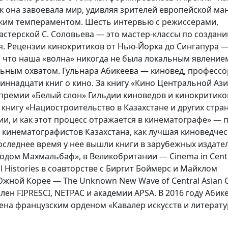
ак она завоевала мир, удивляя зрителей европейской ма
ским темпераментом. Шесть интервью с режиссерами,
стерской С. Соловьева — это мастер-классы по создан
я. Рецензии кинокритиков от Нью-Йорка до Сингапура 
, что наша «волна» никогда не была локальным явлением
ьным охватом. Гульнара Абикеева — киновед, профессо
иннадцати книг о кино. За книгу «Кино Центральной Ази
премии «Белый слон» Гильдии киноведов и кинокритико
а книгу «Нациостроительство в Казахстане и других стра
и, и как этот процесс отражается в кинематографе» — 
 кинематографистов Казахстана, как лучшая киноведчес
последнее время у нее вышли книги в зарубежных издате
одом Махмальбаф», в Великобритании — Cinema in Centra
al Histories в соавторстве с Биргит Боймерс и Майклом
Южной Корее — The Unknown New Wave of Central Asian 
лен FIPRESCI, NETPAC и академии APSA. В 2016 году Абике
ена французским орденом «Кавалер искусств и литерату