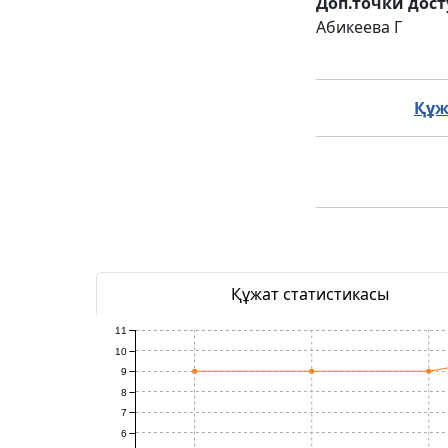
Доп.точки дост
Абикеева Г
Құж
Құжат статистикасы
11
10
9
8
7
6