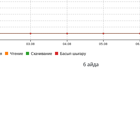
03.08
04.08
05.08
06
я
Чтение
Скачивание
Басып шығару
6 айда