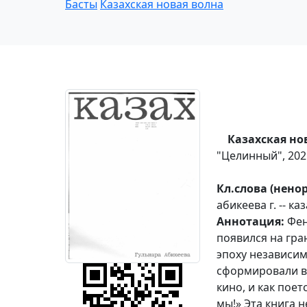
Басты
Казахская новая волна
Казахская но
"Целинный", 2021. 
Кл.слова (нен
абикеева г. -- к
Аннотация:
Фен
появился на гра
эпоху независи
сформировали в
кино, и как пое
мы!» Эта книга 