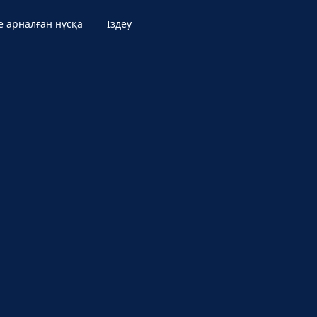
е арналған нұсқа
Іздеу