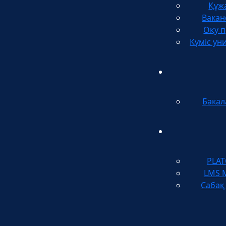
Құж
Вакан
Оқу п
Күміс ун
Бакал
PLA
LMS 
Сабақ 