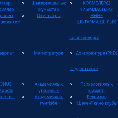
аттар
Шығармашылық
КӨРМЕЛЕРДІ
ТУЫНДЫЛАРДЫ
сиялар
жұмыстар
ҰЙЫМДАСТЫРУ
роцесі
Оқу театры
ЖӘНЕ
иверситеті
ШЫҒАРМАШЫЛЫҚ
Талапкерлерге
авриат
Магистратура
Докторантура (PhD)
Студенттерге
TONUS
Академиялық
Психологиялық
Moodle
ұтқырлық
қызметі
кестесі
Академиялық
Реквизит
күнтізбе
“Шәкен” кино клубы