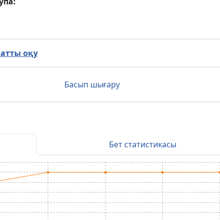
упа:
атты оқу
Басып шығару
Бет статистикасы