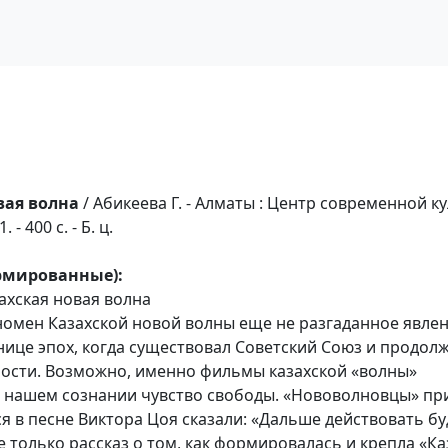
вая волна
/ Абикеева Г. - Алматы : Центр современной к
- 400 с. - Б. ц.
ормированные):
азахская новая волна
омен Казахской новой волны еще не разгаданное явлен
нице эпох, когда существовал Советский Союз и продолж
мости. Возможно, именно фильмы казахской «волны»
 нашем сознании чувство свободы. «Нововолновцы» пр
тся в песне Виктора Цоя сказали: «Дальше действовать б
не только рассказ о том, как формировалась и крепла «Ка