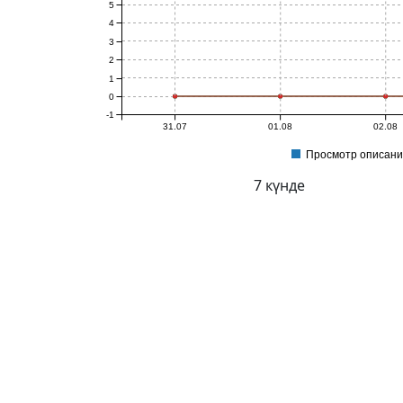
5
4
3
2
1
0
-1
31.07
01.08
02.08
Просмотр описани
7 күнде