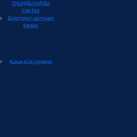
САҚТАУ
Біліктілікті арттыру
бөлімі
Ашық есік күндері