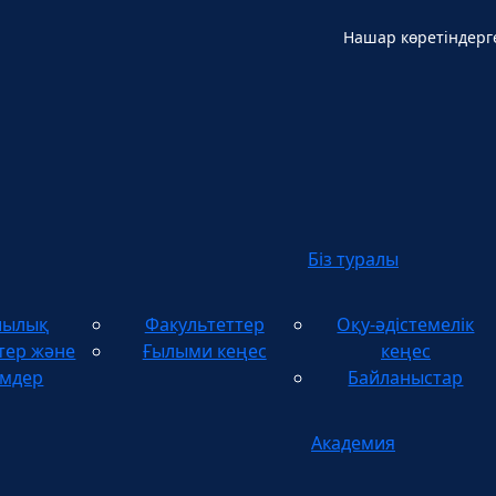
Нашар көретіндерг
Қ
Біз туралы
шылық
Факультеттер
Оқу-әдістемелік
тер және
Ғылыми кеңес
кеңес
імдер
Байланыстар
Академия