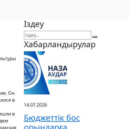
Іздеу
Хабарландырулар
ультуры
ие. Он
ился в
14.07.2026
ишли в
Бюджеттік бос
удем
орындарға
захская