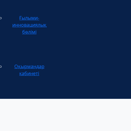
Ғылыми-
инновациялық
бөлімі
Оқырмандар
кабинеті