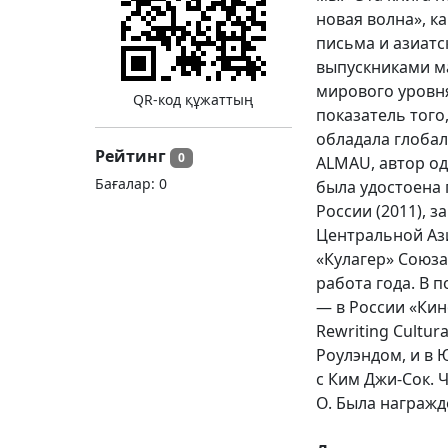
новая волна», к
письма и азиат
выпускниками ма
мирового уровн
QR-код құжаттың
показатель того
обладала глобал
Рейтинг
0
ALMAU, автор од
Бағалар:
0
была удостоена 
России (2011), з
Центральной Ази
«Кулагер» Союза
работа года. В 
— в России «Кин
Rewriting Cultur
Роулэндом, и в 
c Ким Джи-Сок. Ч
О. Была награжд