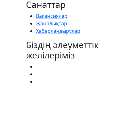
Санаттар
Вакансиялар
Жаңалықтар
Хабарландырулар
Біздің әлеуметтік
желілеріміз
АГИСТРАТУРА:
(727) 338-20-31