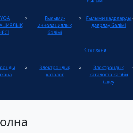
Ғылым
зҰӨА
Ғылыми-
Ғылыми кадрларды
ТАЦИЯЛЫҚ
инновациялық
даярлау бөлімі
ҢЕСІ
бөлімі
Кітапхана
тронды
Электрондық
Электрондық
пхана
каталог
каталогта кәсіби
іздеу
волна