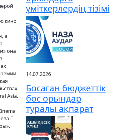
үміткерлердің тізімі
нерой
ию кино
—
, а
р
и» она
в
нах
премии
14.07.2026
кая
Босаған бюджеттік
льствах
бос орындар
l Asia.
туралы ақпарат
Cinema
ева Г.
ры».