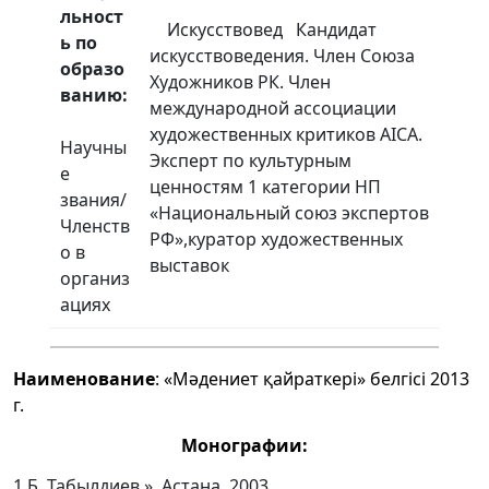
льност
Искусствовед Кандидат
ь по
искусствоведения. Член Союза
образо
Художников РК. Член
ванию:
международной ассоциации
художественных критиков AICA.
Научны
Эксперт по культурным
е
ценностям 1 категории НП
звания/
«Национальный союз экспертов
Членств
РФ»,куратор художественных
о в
выставок
организ
ациях
Наименование
: «Мәдениет қайраткері» белгісі 2013
г.
Монографии:
1.Б. Табылдиев ». Астана, 2003