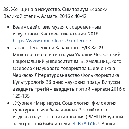
38. Женщина в искусстве. Симпозиум «Краски
Великой степи», Алматы 2016 с.40-42
Взаимодействие музея с современным
искусством. Кастеевские чтения. 2016
https://www.gmirk.kz/ru/konferentsii
Тарас Шевченко и Казахстан.. УДК 82.09
Міністерство освіти і науки України Черкаський
національний університет ім. Б. Хмельницького
Осередок Наукового товариства Шевченка в
Черкасах Літературознавство Фольклористика
Культурологія Збірник наукових праць Випуски
двадцять третій – двадцять п’ятий Черкаси 2016 с
129-135
. Журнал «Мир науки. Социология, филология,
культурология» база данных Российского
индекса научного цитирования (РИНЦ) Научной
электронной библиотеки
eLIBRARY.RU
. Уроки