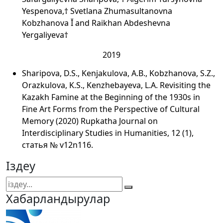
Yespenova,† Svetlana Zhumasultanovna
Kobzhanova Ῐ and Raikhan Abdeshevna
Yergaliyeva†
2019
Sharipova, D.S., Kenjakulova, A.B., Kobzhanova, S.Z.,
Orazkulova, K.S., Kenzhebayeva, L.A. Revisiting the
Kazakh Famine at the Beginning of the 1930s in
Fine Art Forms from the Perspective of Cultural
Memory (2020) Rupkatha Journal on
Interdisciplinary Studies in Humanities, 12 (1),
статья № v12n116.
Іздеу
Хабарландырулар