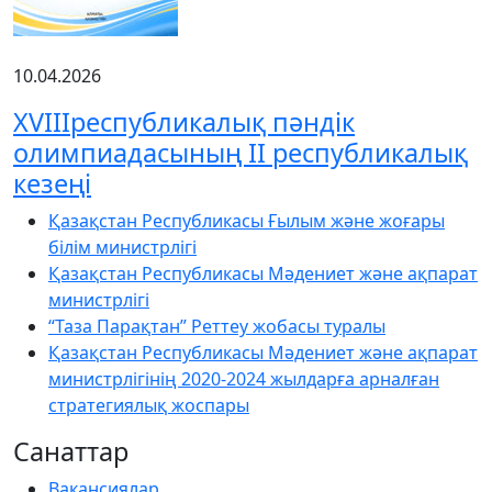
10.04.2026
XVIIIреспубликалық пәндік
олимпиадасының ІІ республикалық
кезеңі
Қазақстан Республикасы Ғылым және жоғары
білім министрлігі
Қазақстан Республикасы Мәдениет және ақпарат
министрлігі
“Таза Парақтан” Реттеу жобасы туралы
Қазақстан Республикасы Мәдениет және ақпарат
министрлігінің 2020-2024 жылдарға арналған
стратегиялық жоспары
Санаттар
Вакансиялар