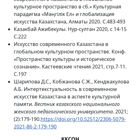
культурное пространство в сб.« Культурная
парадигма «Мәңгілік Ел» и глобализация
искусства Казахстана, Алматы 2020. С.483-493
Казакбай Ажибекулы. Нур-султан 2020, с 14-15
С.222
Искусство современного Казахстана в
глобальном культурном пространстве. Конф.
«Пространство культуры и историческое
сознание». Кастеевские чтения 2021, стр.7-11.
С.197
Шарипова Д.С., Кобжанова С.Ж., Кенджакулова
А.Б. Интертекстуальность в современном
искусстве Казахстана в аспекте культурной
памяти.
Вестник казахского национального
женского педагогического университета
. 2021;
(2):179-190.
https://doi.org/10.52512/2306-5079-
2021-86-2-179-190
ККСОН