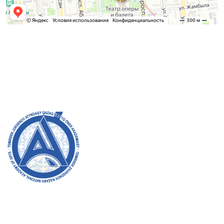
Қабылдау комиссиясы
БАКАЛАВРИАТ:
8 (727) 272-46-74
МАГИСТРАТУРА:
8 (727) 338-20-31
Академияның ресми сайтына қош келдіңіздер! Біз өз
жұмысымызда ашықтық, инклюзивтілік және қоғамға
деген ықпал жасауға ұмтыламыз. Сіздің қолдауыңыз