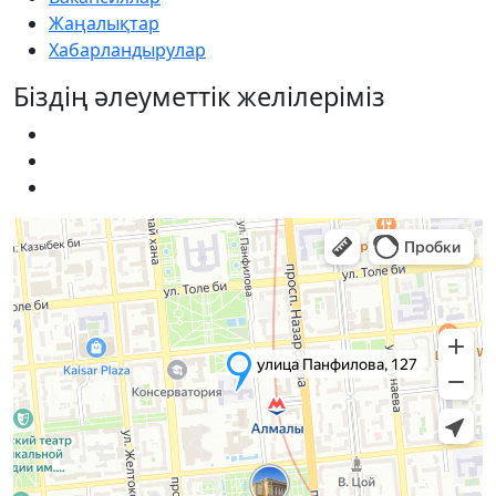
Жаңалықтар
Хабарландырулар
Біздің әлеуметтік желілеріміз