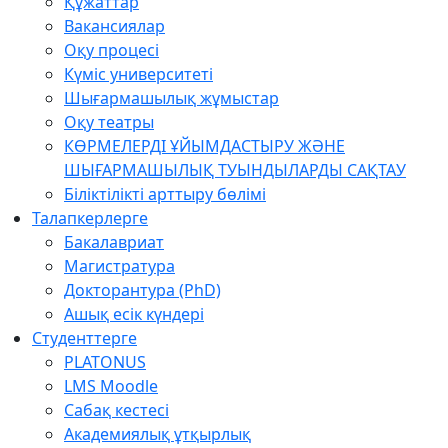
Құжаттар
Вакансиялар
Оқу процесі
Күміс университеті
Шығармашылық жұмыстар
Оқу театры
КӨРМЕЛЕРДІ ҰЙЫМДАСТЫРУ ЖӘНЕ
ШЫҒАРМАШЫЛЫҚ ТУЫНДЫЛАРДЫ САҚТАУ
Біліктілікті арттыру бөлімі
Талапкерлерге
Бакалавриат
Магистратура
Докторантура (PhD)
Ашық есік күндері
Студенттерге
PLATONUS
LMS Moodle
Сабақ кестесі
Академиялық ұтқырлық