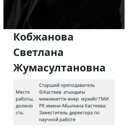
Кобжанова
Светлана
Жумасултановна
Старший преподаватель
Место
Ә.Кастеев атындағы
работы,
мемлекеттік өнер музейі/ ГМИ
должно
РК имени Абылхана Кастеева;
сть:
Заместитель директора по
научной работе