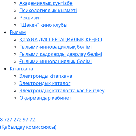
Академиялық күнтізбе
Психологиялық қызметі
Реквизит
“Шәкен” кино клубы
Ғылым
ҚазҰӨА ДИССЕРТАЦИЯЛЫҚ КЕҢЕСІ
Ғылыми-инновациялық бөлімі
Ғылыми кадрларды даярлау бөлімі
Ғылыми-инновациялық бөлімі
Кітапхана
Электронды кітапхана
Электрондық каталог
Электрондық каталогта кәсіби іздеу
Оқырмандар кабинеті
8 727 272 97 72
(Қабылдау комиссиясы)