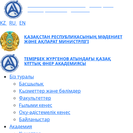
ТЕМІРБЕК ЖҮРГЕНОВ АТЫНДАҒЫ ҚАЗАҚ
ҰЛТТЫҚ ӨНЕР АКАДЕМИЯСЫ
KZ
RU
EN
ҚАЗАҚСТАН РЕСПУБЛИКАСЫНЫҢ МӘДЕНИЕТ
ЖӘНЕ АҚПАРАТ МИНИСТРЛІГІ
ТЕМІРБЕК ЖҮРГЕНОВ АТЫНДАҒЫ ҚАЗАҚ
ҰЛТТЫҚ ӨНЕР АКАДЕМИЯСЫ
Біз туралы
Басшылық
Қызметтер және бөлімдер
Факультеттер
Ғылыми кеңес
Оқу-әдістемелік кеңес
Байланыстар
Академия