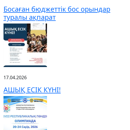
Босаған бюджеттік бос орындар
туралы ақпарат
17.04.2026
АШЫҚ ЕСІК КҮНІ!